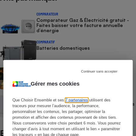
COMPARATEUR
Comparateur Gaz & Électricité gratuit -
Faites baisser votre facture annuelle
d’énergie
COMPARATIF
Batteries domestiques
ACTUALITÉ
Continuer sans accepter
Prix de l’électricité - Les tarifs
réglementés vont repartir à la hausse au
Gérer mes cookies
1er août
ACTUALITÉ
Que Choisir Ensemble et ses
7 partenaires
utilisent des
Gaz et électricité - Des centaines d’euros
traceurs pour mesurer l’audience, la performance,
à économiser en faisant jouer la
personnaliser les contenus, les partager, optimiser la
concurrence
promotion et afficher des contenus provenant de sites tiers.
Nous conserverons votre choix pendant 6 mois. Vous pourrez
changer d’avis à tout moment en utilisant le lien « paramétrer
Et aussi
les traceurs » en bas de chaque page.