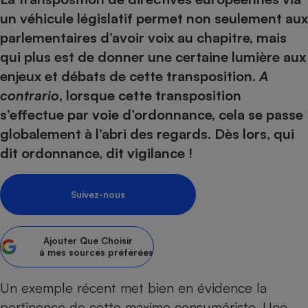
pression
Choisir son fioul
Assurance
Sécurité - Hygiène
Circulation routière
un véhicule législatif permet non seulement aux
Choisir son pellet
Crédit immobilier
Banque - Crédit
Contrôle technique - Rép
parlementaires d’avoir voix au chapitre, mais
Comparateur assurance emprunteur
Maison de retraite
Epargne - Fiscalité
qui plus est de donner une certaine lumière aux
Comparateu
Pièce détachée
enjeux et débats de cette transposition.
A
Energie Moins Chère Ensemble
Comparatif réfrigérateur
Comparatif casque audio
Comparatif tondeuse ro
Moto
contrario
, lorsque cette transposition
Comparatif plaque à indu
Comparatif barre de son
Comparatif poêle à gran
Supermarché - Drive
s’effectue par voie d’ordonnance, cela se passe
Comparatif hotte aspira
Comparatif imprimante m
Comparatif radiateur éle
globalement à l’abri des regards. Dès lors, qui
Électricité - Gaz
Hygiène - Beauté
Comparatif climatiseur m
Comparatif ordinateur p
dit ordonnance, dit vigilance !
Tous les comparateurs
Maladie - Médecine - Mé
Comparatif aspirateur bal
Comparatif ultrabook
Aménagement
Toutes les cartes interactives
Système de santé - Com
Comparatif aspirateur tr
Comparatif tablette tacti
Supermarché - Drive
Bricolage - Jardinage
Suivez-nous
Retraite
Comparatif cafetière au
Chauffage
Speedtest - Testez le débit de votre
Mutuelle
Comparatif robot cuiseu
Image et son
Produit d'entretien
connexion Internet
Ajouter
Que Choisir
à mes sources préférées
Comparatif centrale vap
Comparateur auto
Informatique
Sécurité domestique
Internet
Un exemple récent met bien en évidence la
pertinence de cette maxime consumériste. Une
Gros électroménager
Téléphonie