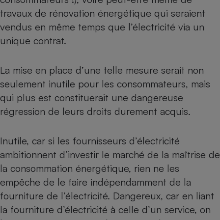
Téléphone mobile -
travaux de rénovation énergétique qui seraient
Smartphone
Plaque de cuisson à
vendus en même temps que l’électricité via un
induction
unique contrat.
La mise en place d’une telle mesure serait non
Climatiseur -
Ventilateur
seulement inutile pour les consommateurs, mais
qui plus est constituerait une dangereuse
régression de leurs droits durement acquis.
Antivirus
Climatiseur -
Ventilateur
Inutile, car si les fournisseurs d’électricité
ambitionnent d’investir le marché de la maîtrise de
la consommation énergétique, rien ne les
empêche de le faire indépendamment de la
fourniture de l’électricité. Dangereux, car en liant
la fourniture d’électricité à celle d’un service, on