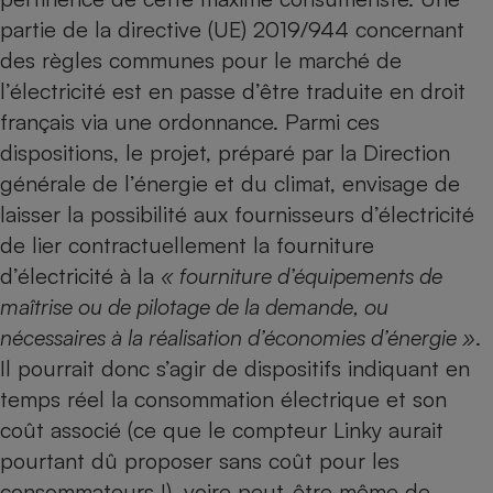
partie de la directive (UE) 2019/944 concernant
Petit électroménager - U
Complément
des règles communes pour le marché de
alimentaire
l’électricité est en passe d’être traduite en droit
Mutuelle
Assurance emprunteur
français via une ordonnance. Parmi ces
dispositions, le projet, préparé par la Direction
générale de l’énergie et du climat, envisage de
laisser la possibilité aux fournisseurs d’électricité
Matelas
Champagne
bouteille
de lier contractuellement la fourniture
Banque en 
d’électricité à la
« fourniture d’équipements de
Téléviseur
maîtrise ou de pilotage de la demande, ou
Antimoustique
Lave-linge
nécessaires à la réalisation d’économies d’énergie »
.
Il pourrait donc s’agir de dispositifs indiquant en
temps réel la consommation électrique et son
coût associé (ce que le compteur Linky aurait
Radiateur électrique
pourtant dû proposer sans coût pour les
consommateurs !), voire peut-être même de