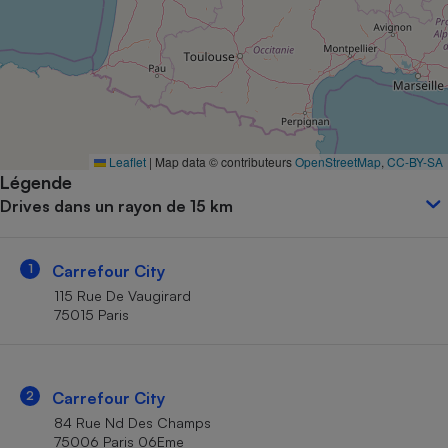
Petit électroménager - U
Complément
alimentaire
Mutuelle
Assurance emprunteur
Leaflet
|
Map data © contributeurs
OpenStreetMap
,
CC-BY-SA
Légende
Matelas
Champagne
Drives dans un rayon de 15 km
bouteille
Banque en 
Téléviseur
1
Carrefour City
Antimoustique
Lave-linge
115 Rue De Vaugirard
75015 Paris
Radiateur électrique
2
Carrefour City
84 Rue Nd Des Champs
75006 Paris 06Eme