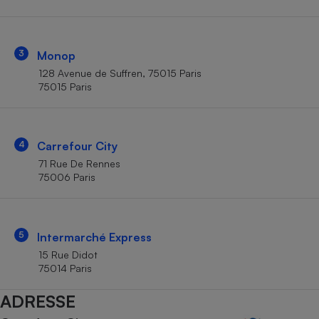
Téléphone mobile -
Smartphone
Plaque de cuisson à
induction
3
Monop
128 Avenue de Suffren, 75015 Paris
75015 Paris
Climatiseur -
Ventilateur
4
Carrefour City
Antivirus
71 Rue De Rennes
75006 Paris
Climatiseur -
Ventilateur
5
Intermarché Express
15 Rue Didot
75014 Paris
ADRESSE