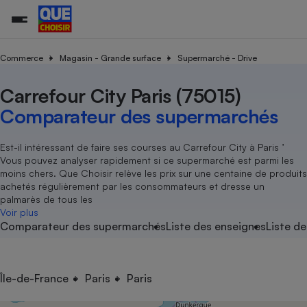
Commerce
Magasin - Grande surface
Supermarché - Drive
Carrefour City Paris (75015)
Additifs a
Comparate
Comparatif
Comparateu
Comparatif
Comparateu
Comparatif
Comparati
Substances
Toutes les actualités
Tous les services
Tous nos combats
L’association
Organismes de défense 
Train
supermarc
cosmétiqu
Comparateur des supermarchés
Comparateu
Achat - Vente - Travaux
Démarche administrative
Enquêtes
Nos actions
Nos missions
Système judiciaire
Transport aérien
gratuit
Copropriété
Famille
Guides d'achat
Nos grandes victoires
Notre méthodologie
Est-il intéressant de faire ses courses au Carrefour City à Paris ’
Location
Senior
Vous pouvez analyser rapidement si ce supermarché est parmi les
Comparateu
Comparate
Comparati
Comparatif
Comparate
Comparatif
Comparatif
Conseils
Les billets de la présidente
Notre financement
moins chers. Que Choisir relève les prix sur une centaine de produits
supermarc
électrique
Service marchand
Magasin - Grande surfac
Sport
Soumettre un litige
achetés régulièrement par les consommateurs et dresse un
Brèves
Nos associations locales
Nos partenaires
Air
palmarès de tous les
Marketing - Fidélisation
Vacances - Tourisme
Lettres types
Voir plus
Nous rejoindre
Nous rejoindre
Déchet
Comparateur des supermarchés
Liste des enseignes
Liste de
Méthode de vente - Abu
Rencontrer une association locale
Comparate
Comparatif
Comparatif
Comparatif
Comparatif
En savoir plus sur Que Choisir Ensemble
Eau
s
Agriculture
Achat - Vente - Location
Energie
Nutrition
Assurance auto
Île-de-France
Paris
Paris
-nous ?
Produit alimentaire
Carburant
Comparati
Comparati
Comparati
Comparate