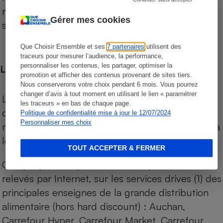
niveau de prix des supermarchés, géolocalisés
Gérer mes cookies
sur le territoire français.
Que Choisir Ensemble et ses
7 partenaires
utilisent des
traceurs pour mesurer l’audience, la performance,
personnaliser les contenus, les partager, optimiser la
Les comparaisons de prix
promotion et afficher des contenus provenant de sites tiers.
Nous conserverons votre choix pendant 6 mois. Vous pourrez
changer d’avis à tout moment en utilisant le lien « paramétrer
Les comparaisons sont réalisées sur l’ensemble
les traceurs » en bas de chaque page.
des produits des magasins. Les produits de
Politique de confidentialité mise à jour le 12/07/2024
Personnaliser mes choix
marques de distributeurs (MDD) sont comparés à
leurs équivalents chez leurs concurrents.
TOUT ACCEPTER & FERMER
Chaque jour, les prix de tous les produits sont
relevés par Internet, sur les services drives (1) des
principales enseignes de la grande distribution
alimentaire (hors hard discount) : Auchan,
Carrefour Hyper, Carrefour Market, Carrefour