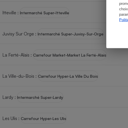
promo
choix
Itteville
:
Intermarché Super-Itteville
param
Polit
Juvisy Sur Orge
:
Intermarché Super-Juvisy-Sur-Orge
La Ferté-Alais
:
Carrefour Market-Market La Ferté-Alais
La Ville-du-Bois
:
Carrefour Hyper-La Ville Du Bois
Lardy
:
Intermarché Super-Lardy
Les Ulis
:
Carrefour Hyper-Les Ulis