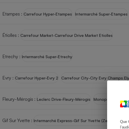
Etampes
:
Carrefour Hyper-Etampes
Intermarché Super-Etampes
Cafetière à expresso
Étiolles
:
Carrefour Market-Carrefour Drive Market Etiolles
Etrechy
:
Intermarché Super-Etrechy
Evry
:
Carrefour Hyper-Evry 2
Carrefour City-City Evry Champs El
Robot ménager
Fleury-Mérogis
:
Leclerc Drive-Fleury-Mérogis
Monoprix Plus-Olo
Gif Sur Yvette
:
Intermarché Express-Gif Sur Yvette (Zac du Moulo
Que 
l’aud