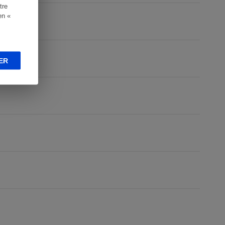
tre
en «
ER