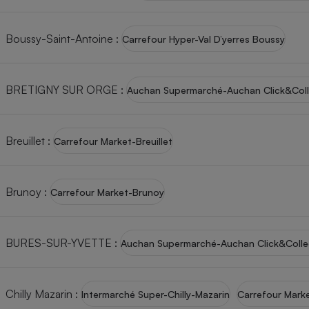
Internet
Boussy-Saint-Antoine
:
Carrefour Hyper-Val D’yerres Boussy
Gros électroménager
Téléphonie
Petit électroménager 
Complément
alimentaire
BRETIGNY SUR ORGE
:
Auchan Supermarché-Auchan Click&Coll
Mutuelle
Assurance emprunteu
Breuillet
:
Carrefour Market-Breuillet
Matelas
Champa
Brunoy
:
boutei
Carrefour Market-Brunoy
Banque 
Téléviseur
Antimoustique
Lave-linge
BURES-SUR-YVETTE
:
Auchan Supermarché-Auchan Click&Collec
Chilly Mazarin
:
Intermarché Super-Chilly-Mazarin
Carrefour Marke