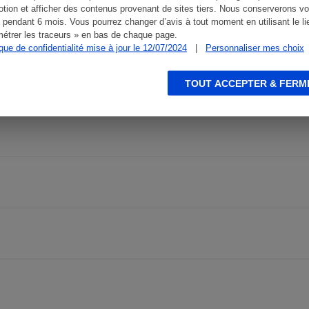
tion et afficher des contenus provenant de sites tiers. Nous conserverons vo
 pendant 6 mois. Vous pourrez changer d’avis à tout moment en utilisant le li
étrer les traceurs » en bas de chaque page.
ique de confidentialité mise à jour le 12/07/2024
|
Personnaliser mes choix
TOUT ACCEPTER & FERM