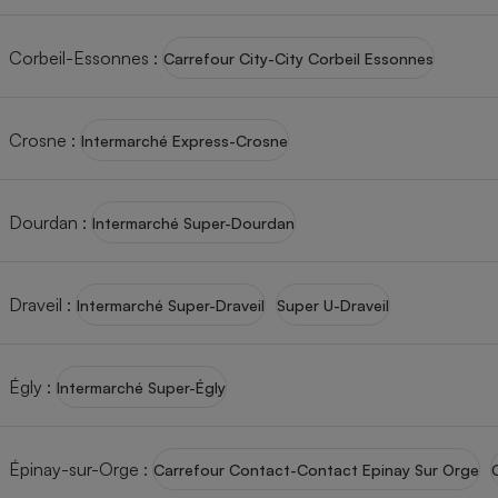
Radiateur électrique
Corbeil-Essonnes
:
Carrefour City-City Corbeil Essonnes
Téléphone mobile -
Smartphone
Plaque de cuisson à
induction
Crosne
:
Intermarché Express-Crosne
Dourdan
:
Intermarché Super-Dourdan
Climatiseur -
Ventilateur
Draveil
:
Intermarché Super-Draveil
Super U-Draveil
Antivirus
Climatiseur -
Ventilateur
Égly
:
Intermarché Super-Égly
Épinay-sur-Orge
:
Carrefour Contact-Contact Epinay Sur Orge