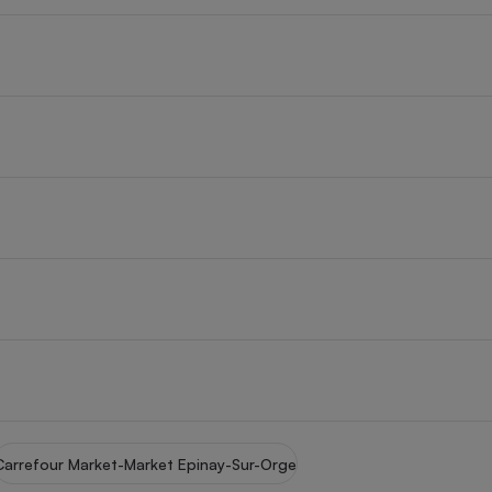
Électricité - Gaz
Appareil photo
numérique
Four encastrable
Lessive
Aspirateur
Carrefour Market-Market Epinay-Sur-Orge