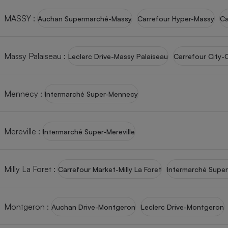
MASSY
:
Auchan Supermarché-Massy
Carrefour Hyper-Massy
Ca
Massy Palaiseau
:
Leclerc Drive-Massy Palaiseau
Carrefour City-
Mennecy
:
Intermarché Super-Mennecy
Mereville
:
Intermarché Super-Mereville
Milly La Foret
:
Carrefour Market-Milly La Foret
Intermarché Supe
Montgeron
:
Auchan Drive-Montgeron
Leclerc Drive-Montgeron