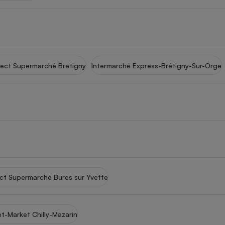
- Ustensile
Foie gras
ect Supermarché Bretigny
Intermarché Express-Brétigny-Sur-Orge
Aide auditive
r
Assurance vie
Poêle à granulés
gne - Comment choisir une
lle de champagne
en ligne
Ordinateur portable
Crème solaire
Lave-vaisselle
t Supermarché Bures sur Yvette
t-Market Chilly-Mazarin