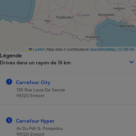
Petit électroménager - U
Complément
alimentaire
Mutuelle
Assurance emprunteur
Leaflet
|
Map data © contributeurs
OpenStreetMap
,
CC-BY-SA
Légende
Matelas
Champagne
Drives dans un rayon de 15 km
bouteille
Banque en 
Téléviseur
1
Carrefour City
Antimoustique
Lave-linge
135 Rue Louis De Savoie
95120 Ermont
Radiateur électrique
2
Carrefour Hyper
Av Du Pdt G. Pompidou
95120 Ermont