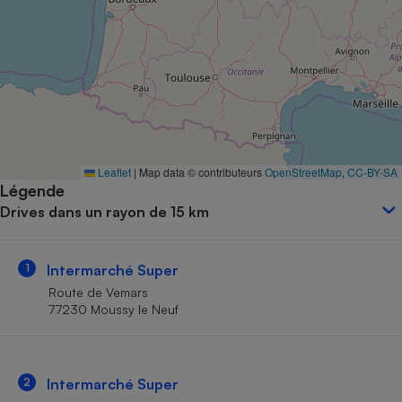
Petit électroménager - U
Complément
alimentaire
Mutuelle
Assurance emprunteur
Matelas
Leaflet
|
Map data © contributeurs
OpenStreetMap
,
CC-BY-SA
Champagne
Légende
bouteille
Banque en 
Drives dans un rayon de 15 km
Téléviseur
Antimoustique
Lave-linge
1
Intermarché Super
Route de Vemars
77230 Moussy le Neuf
Radiateur électrique
2
Intermarché Super