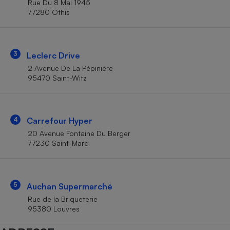
Rue Du 8 Mai 1945
Téléphone mobile -
77280 Othis
Smartphone
Plaque de cuisson à
induction
3
Leclerc Drive
2 Avenue De La Pépinière
Climatiseur -
95470 Saint-Witz
Ventilateur
Antivirus
4
Carrefour Hyper
20 Avenue Fontaine Du Berger
Climatiseur -
Ventilateur
77230 Saint-Mard
5
Auchan Supermarché
Rue de la Briqueterie
95380 Louvres