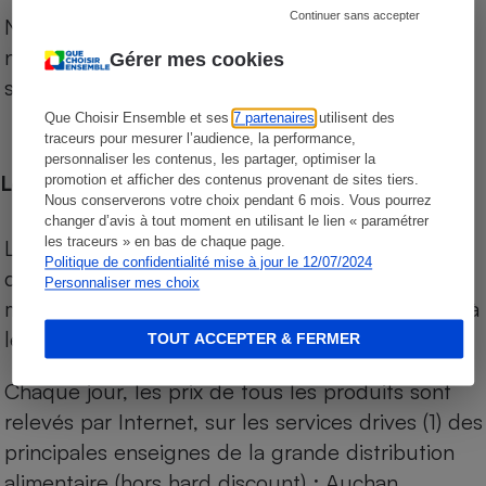
Continuer sans accepter
Notre comparateur de supermarchés propose le
niveau de prix des supermarchés, géolocalisés
Gérer mes cookies
sur le territoire français.
Que Choisir Ensemble et ses
7 partenaires
utilisent des
traceurs pour mesurer l’audience, la performance,
personnaliser les contenus, les partager, optimiser la
Les comparaisons de prix
promotion et afficher des contenus provenant de sites tiers.
Nous conserverons votre choix pendant 6 mois. Vous pourrez
changer d’avis à tout moment en utilisant le lien « paramétrer
les traceurs » en bas de chaque page.
Les comparaisons sont réalisées sur l’ensemble
Politique de confidentialité mise à jour le 12/07/2024
des produits des magasins. Les produits de
Personnaliser mes choix
marques de distributeurs (MDD) sont comparés à
leurs équivalents chez leurs concurrents.
TOUT ACCEPTER & FERMER
Chaque jour, les prix de tous les produits sont
relevés par Internet, sur les services drives (1) des
principales enseignes de la grande distribution
alimentaire (hors hard discount) : Auchan,