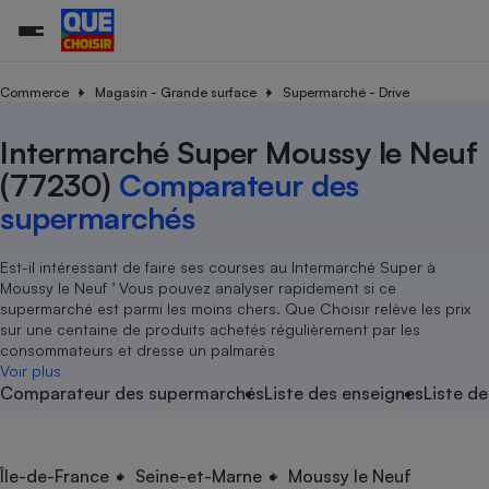
Commerce
Magasin - Grande surface
Supermarché - Drive
Intermarché Super Moussy le Neuf
Additifs a
Comparate
Comparatif
Comparateu
Comparatif
Comparateu
Comparatif
Comparati
Substances
Toutes les actualités
Tous les services
Tous nos combats
L’association
Organismes de défense 
Train
supermarc
cosmétiqu
(77230)
Comparateur des
Comparateu
Achat - Vente - Travaux
Démarche administrative
Enquêtes
Nos actions
Nos missions
Système judiciaire
Transport aérien
gratuit
supermarchés
Copropriété
Famille
Guides d'achat
Nos grandes victoires
Notre méthodologie
Location
Senior
Comparateu
Comparate
Comparati
Comparatif
Comparate
Comparatif
Comparatif
Est-il intéressant de faire ses courses au Intermarché Super à
Conseils
Les billets de la présidente
Notre financement
supermarc
électrique
Moussy le Neuf ’ Vous pouvez analyser rapidement si ce
Service marchand
Magasin - Grande surfac
Sport
Soumettre un litige
Brèves
Nos associations locales
Nos partenaires
supermarché est parmi les moins chers. Que Choisir relève les prix
Air
Marketing - Fidélisation
Vacances - Tourisme
Lettres types
sur une centaine de produits achetés régulièrement par les
Nous rejoindre
Nous rejoindre
Déchet
consommateurs et dresse un palmarès
Méthode de vente - Abu
Rencontrer une association locale
Comparate
Comparatif
Comparatif
Comparatif
Comparatif
Voir plus
En savoir plus sur Que Choisir Ensemble
Eau
Comparateur des supermarchés
Liste des enseignes
Liste de
s
Agriculture
Achat - Vente - Location
Energie
Nutrition
Assurance auto
-nous ?
Produit alimentaire
Carburant
Comparati
Comparati
Comparati
Comparate
Île-de-France
Seine-et-Marne
Moussy le Neuf