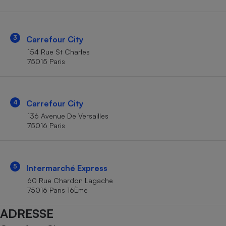
Téléphone mobile -
Smartphone
Plaque de cuisson à
induction
3
Carrefour City
154 Rue St Charles
75015 Paris
Climatiseur -
Ventilateur
4
Carrefour City
Antivirus
136 Avenue De Versailles
75016 Paris
Climatiseur -
Ventilateur
5
Intermarché Express
60 Rue Chardon Lagache
75016 Paris 16Ème
ADRESSE