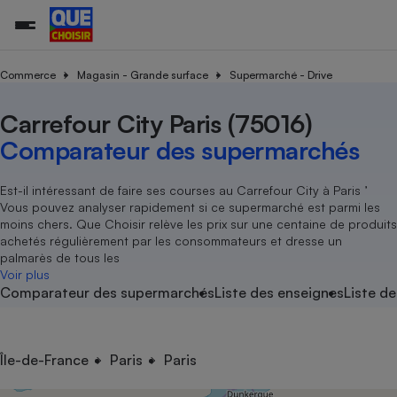
Commerce
Magasin - Grande surface
Supermarché - Drive
Carrefour City Paris (75016)
Additifs a
Comparate
Comparatif
Comparateu
Comparatif
Comparateu
Comparatif
Comparati
Substances
Toutes les actualités
Tous les services
Tous nos combats
L’association
Organismes de défense 
Train
supermarc
cosmétiqu
Comparateur des supermarchés
Comparateu
Achat - Vente - Travaux
Démarche administrative
Enquêtes
Nos actions
Nos missions
Système judiciaire
Transport aérien
gratuit
Copropriété
Famille
Guides d'achat
Nos grandes victoires
Notre méthodologie
Est-il intéressant de faire ses courses au Carrefour City à Paris ’
Location
Senior
Vous pouvez analyser rapidement si ce supermarché est parmi les
Comparateu
Comparate
Comparati
Comparatif
Comparate
Comparatif
Comparatif
Conseils
Les billets de la présidente
Notre financement
moins chers. Que Choisir relève les prix sur une centaine de produits
supermarc
électrique
Service marchand
Magasin - Grande surfac
Sport
Soumettre un litige
achetés régulièrement par les consommateurs et dresse un
Brèves
Nos associations locales
Nos partenaires
Air
palmarès de tous les
Marketing - Fidélisation
Vacances - Tourisme
Lettres types
Voir plus
Nous rejoindre
Nous rejoindre
Déchet
Comparateur des supermarchés
Liste des enseignes
Liste de
Méthode de vente - Abu
Rencontrer une association locale
Comparate
Comparatif
Comparatif
Comparatif
Comparatif
En savoir plus sur Que Choisir Ensemble
Eau
s
Agriculture
Achat - Vente - Location
Energie
Nutrition
Assurance auto
Île-de-France
Paris
Paris
-nous ?
Produit alimentaire
Carburant
Comparati
Comparati
Comparati
Comparate