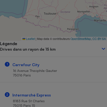
Petit électroménager - U
Complément
alimentaire
Mutuelle
Assurance emprunteur
Leaflet
|
Map data © contributeurs
OpenStreetMap
,
CC-BY-SA
Légende
Matelas
Champagne
Drives dans un rayon de 15 km
bouteille
Banque en 
Téléviseur
1
Carrefour City
Antimoustique
Lave-linge
16 Avenue Theophile Gautier
75016 Paris
Radiateur électrique
2
Intermarché Express
8183 Rue St Charles
75015 Paris 15