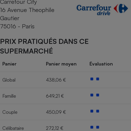
Carrefour City
16 Avenue Theophile
Cafetière à expressos
Gautier
75016 - Paris
PRIX PRATIQUÉS DANS CE
SUPERMARCHÉ
Panier
Panier moyen
Évaluation
Robot ménager
Global
438,06 €
Famille
649,21 €
Couple
450,09 €
Célibataire
272,12 €