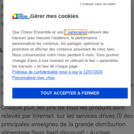
Continuer sans accepter
Notre comparateur de supermarchés propose le
niveau de prix des supermarchés, géolocalisés
Gérer mes cookies
sur le territoire français.
Que Choisir Ensemble et ses
7 partenaires
utilisent des
traceurs pour mesurer l’audience, la performance,
personnaliser les contenus, les partager, optimiser la
Les comparaisons de prix
promotion et afficher des contenus provenant de sites tiers.
Nous conserverons votre choix pendant 6 mois. Vous pourrez
changer d’avis à tout moment en utilisant le lien « paramétrer
Les comparaisons sont réalisées sur l’ensemble
les traceurs » en bas de chaque page.
Politique de confidentialité mise à jour le 12/07/2024
des produits des magasins. Les produits de
Personnaliser mes choix
marques de distributeurs (MDD) sont comparés à
leurs équivalents chez leurs concurrents.
TOUT ACCEPTER & FERMER
Chaque jour, les prix de tous les produits sont
relevés par Internet, sur les services drives (1) des
principales enseignes de la grande distribution
alimentaire (hors hard discount) : Auchan,