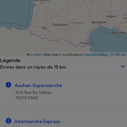
Petit électroménager - U
Complément
alimentaire
Mutuelle
Assurance emprunteur
Matelas
Leaflet
|
Map data © contributeurs
OpenStreetMap
,
CC-BY-SA
Champagne
Légende
bouteille
Banque en 
Drives dans un rayon de 15 km
Téléviseur
Antimoustique
Lave-linge
1
Auchan Supermarché
204 Rue De Tolbiac
75013 PARIS
Radiateur électrique
2
Intermarché Express