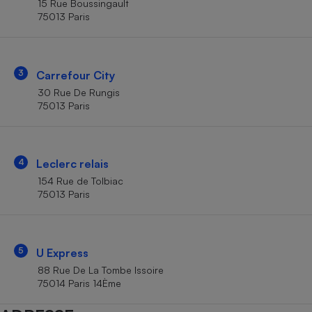
15 Rue Boussingault
Téléphone mobile -
75013 Paris
Smartphone
Plaque de cuisson à
induction
3
Carrefour City
30 Rue De Rungis
Climatiseur -
75013 Paris
Ventilateur
Antivirus
4
Leclerc relais
154 Rue de Tolbiac
Climatiseur -
Ventilateur
75013 Paris
5
U Express
88 Rue De La Tombe Issoire
75014 Paris 14Ème