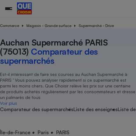
Commerce
Magasin - Grande surface
Supermarché - Drive
Auchan Supermarché PARIS
Additifs a
Comparate
Comparatif
Comparateu
Comparatif
Comparateu
Comparatif
Comparati
Substances
Toutes les actualités
Tous les services
Tous nos combats
L’association
Organismes de défense 
Train
supermarc
cosmétiqu
(75013)
Comparateur des
Comparateu
Achat - Vente - Travaux
Démarche administrative
Enquêtes
Nos actions
Nos missions
Système judiciaire
Transport aérien
gratuit
supermarchés
Copropriété
Famille
Guides d'achat
Nos grandes victoires
Notre méthodologie
Location
Senior
Comparateu
Comparate
Comparati
Comparatif
Comparate
Comparatif
Comparatif
Est-il intéressant de faire ses courses au Auchan Supermarché à
Conseils
Les billets de la présidente
Notre financement
supermarc
électrique
PARIS ’ Vous pouvez analyser rapidement si ce supermarché est
Service marchand
Magasin - Grande surfac
Sport
Soumettre un litige
Brèves
Nos associations locales
Nos partenaires
parmi les moins chers. Que Choisir relève les prix sur une centaine
Air
Marketing - Fidélisation
Vacances - Tourisme
Lettres types
de produits achetés régulièrement par les consommateurs et dresse
Nous rejoindre
Nous rejoindre
Déchet
un palmarès de tous
Méthode de vente - Abu
Rencontrer une association locale
Comparate
Comparatif
Comparatif
Comparatif
Comparatif
Voir plus
En savoir plus sur Que Choisir Ensemble
Eau
Comparateur des supermarchés
Liste des enseignes
Liste de
s
Agriculture
Achat - Vente - Location
Energie
Nutrition
Assurance auto
-nous ?
Produit alimentaire
Carburant
Comparati
Comparati
Comparati
Comparate
Île-de-France
Paris
PARIS