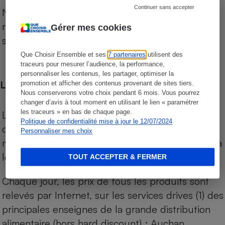
Continuer sans accepter
Notre comparateur de supermarchés propose le
niveau de prix des supermarchés, géolocalisés
Gérer mes cookies
sur le territoire français.
Que Choisir Ensemble et ses
7 partenaires
utilisent des
traceurs pour mesurer l’audience, la performance,
personnaliser les contenus, les partager, optimiser la
Les comparaisons de prix
promotion et afficher des contenus provenant de sites tiers.
Nous conserverons votre choix pendant 6 mois. Vous pourrez
changer d’avis à tout moment en utilisant le lien « paramétrer
les traceurs » en bas de chaque page.
Les comparaisons sont réalisées sur l’ensemble
Politique de confidentialité mise à jour le 12/07/2024
des produits des magasins. Les produits de
Personnaliser mes choix
marques de distributeurs (MDD) sont comparés à
leurs équivalents chez leurs concurrents.
TOUT ACCEPTER & FERMER
Chaque jour, les prix de tous les produits sont
relevés par Internet, sur les services drives (1) des
principales enseignes de la grande distribution
alimentaire (hors hard discount) : Auchan,