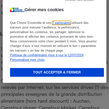
niveau de prix des supermarchés, géolocalisés
Gérer mes cookies
sur le territoire français.
Que Choisir Ensemble et ses
7 partenaires
utilisent des
traceurs pour mesurer l’audience, la performance,
personnaliser les contenus, les partager, optimiser la
Les comparaisons de prix
promotion et afficher des contenus provenant de sites tiers.
Nous conserverons votre choix pendant 6 mois. Vous pourrez
changer d’avis à tout moment en utilisant le lien « paramétrer
Les comparaisons sont réalisées sur l’ensemble
les traceurs » en bas de chaque page.
des produits des magasins. Les produits de
Politique de confidentialité mise à jour le 12/07/2024
Personnaliser mes choix
marques de distributeurs (MDD) sont comparés à
leurs équivalents chez leurs concurrents.
TOUT ACCEPTER & FERMER
Chaque jour, les prix de tous les produits sont
relevés par Internet, sur les services drives (1) des
principales enseignes de la grande distribution
alimentaire (hors hard discount) : Auchan,
Carrefour Hyper, Carrefour Market, Carrefour