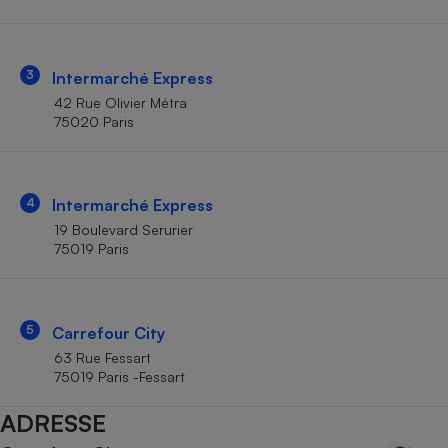
Téléphone mobile -
Smartphone
Plaque de cuisson à
induction
3
Intermarché Express
42 Rue Olivier Métra
75020 Paris
Climatiseur -
Ventilateur
4
Intermarché Express
Antivirus
19 Boulevard Serurier
75019 Paris
Climatiseur -
Ventilateur
5
Carrefour City
63 Rue Fessart
75019 Paris -Fessart
ADRESSE