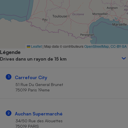
Petit électroménager - U
Complément
alimentaire
Mutuelle
Assurance emprunteur
Leaflet
|
Map data © contributeurs
OpenStreetMap
,
CC-BY-SA
Légende
Matelas
Champagne
Drives dans un rayon de 15 km
bouteille
Banque en 
Téléviseur
1
Carrefour City
Antimoustique
Lave-linge
51 Rue Du General Brunet
75019 Paris 19eme
Radiateur électrique
2
Auchan Supermarché
34/50 Rue des Alouettes
75019 PARIS