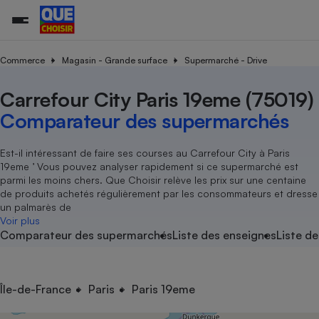
Commerce
Magasin - Grande surface
Supermarché - Drive
Carrefour City Paris 19eme (75019)
Additifs a
Comparate
Comparatif
Comparateu
Comparatif
Comparateu
Comparatif
Comparati
Substances
Toutes les actualités
Tous les services
Tous nos combats
L’association
Organismes de défense 
Train
supermarc
cosmétiqu
Comparateur des supermarchés
Comparateu
Achat - Vente - Travaux
Démarche administrative
Enquêtes
Nos actions
Nos missions
Système judiciaire
Transport aérien
gratuit
Copropriété
Famille
Guides d'achat
Nos grandes victoires
Notre méthodologie
Est-il intéressant de faire ses courses au Carrefour City à Paris
Location
Senior
19eme ’ Vous pouvez analyser rapidement si ce supermarché est
Comparateu
Comparate
Comparati
Comparatif
Comparate
Comparatif
Comparatif
Conseils
Les billets de la présidente
Notre financement
parmi les moins chers. Que Choisir relève les prix sur une centaine
supermarc
électrique
Service marchand
Magasin - Grande surfac
Sport
Soumettre un litige
de produits achetés régulièrement par les consommateurs et dresse
Brèves
Nos associations locales
Nos partenaires
Air
un palmarès de
Marketing - Fidélisation
Vacances - Tourisme
Lettres types
Voir plus
Nous rejoindre
Nous rejoindre
Déchet
Comparateur des supermarchés
Liste des enseignes
Liste de
Méthode de vente - Abu
Rencontrer une association locale
Comparate
Comparatif
Comparatif
Comparatif
Comparatif
En savoir plus sur Que Choisir Ensemble
Eau
s
Agriculture
Achat - Vente - Location
Energie
Nutrition
Assurance auto
Île-de-France
Paris
Paris 19eme
-nous ?
Produit alimentaire
Carburant
Comparati
Comparati
Comparati
Comparate