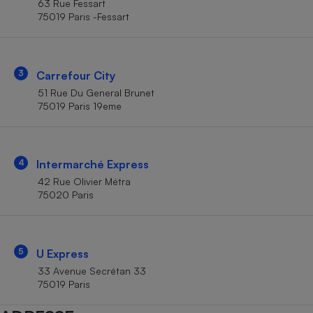
63 Rue Fessart
Téléphone mobile -
75019 Paris -Fessart
Smartphone
Plaque de cuisson à
induction
3
Carrefour City
51 Rue Du General Brunet
Climatiseur -
75019 Paris 19eme
Ventilateur
Antivirus
4
Intermarché Express
42 Rue Olivier Métra
Climatiseur -
Ventilateur
75020 Paris
5
U Express
33 Avenue Secrétan 33
75019 Paris