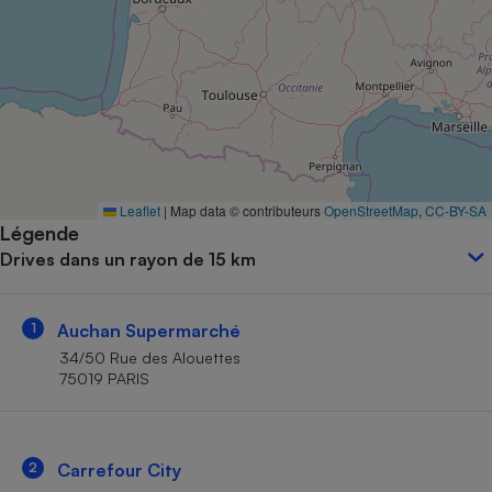
Petit électroménager - U
Complément
alimentaire
Mutuelle
Assurance emprunteur
Matelas
Leaflet
|
Map data © contributeurs
OpenStreetMap
,
CC-BY-SA
Champagne
Légende
bouteille
Banque en 
Drives dans un rayon de 15 km
Téléviseur
Antimoustique
Lave-linge
1
Auchan Supermarché
34/50 Rue des Alouettes
75019 PARIS
Radiateur électrique
2
Carrefour City