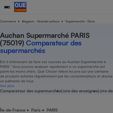
Commerce
Magasin - Grande surface
Supermarché - Drive
Auchan Supermarché PARIS
Additifs a
Comparate
Comparatif
Comparateu
Comparatif
Comparateu
Comparatif
Comparati
Substances
Toutes les actualités
Tous les services
Tous nos combats
L’association
Organismes de défense 
Train
supermarc
cosmétiqu
(75019)
Comparateur des
Comparateu
Achat - Vente - Travaux
Démarche administrative
Enquêtes
Nos actions
Nos missions
Système judiciaire
Transport aérien
gratuit
supermarchés
Copropriété
Famille
Guides d'achat
Nos grandes victoires
Notre méthodologie
Location
Senior
Comparateu
Comparate
Comparati
Comparatif
Comparate
Comparatif
Comparatif
Est-il intéressant de faire ses courses au Auchan Supermarché à
Conseils
Les billets de la présidente
Notre financement
supermarc
électrique
PARIS ’ Vous pouvez analyser rapidement si ce supermarché est
Service marchand
Magasin - Grande surfac
Sport
Soumettre un litige
Brèves
Nos associations locales
Nos partenaires
parmi les moins chers. Que Choisir relève les prix sur une centaine
Air
Marketing - Fidélisation
Vacances - Tourisme
Lettres types
de produits achetés régulièrement par les consommateurs et dresse
Nous rejoindre
Nous rejoindre
Déchet
un palmarès de tous
Méthode de vente - Abu
Rencontrer une association locale
Comparate
Comparatif
Comparatif
Comparatif
Comparatif
Voir plus
En savoir plus sur Que Choisir Ensemble
Eau
Comparateur des supermarchés
Liste des enseignes
Liste de
s
Agriculture
Achat - Vente - Location
Energie
Nutrition
Assurance auto
-nous ?
Produit alimentaire
Carburant
Comparati
Comparati
Comparati
Comparate
Île-de-France
Paris
PARIS