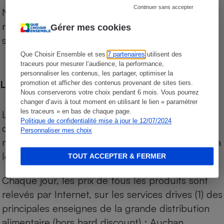
Continuer sans accepter
Notre comparateur de supermarchés propose le
niveau de prix des supermarchés, géolocalisés
Gérer mes cookies
sur le territoire français.
Que Choisir Ensemble et ses
7 partenaires
utilisent des
traceurs pour mesurer l’audience, la performance,
personnaliser les contenus, les partager, optimiser la
Les comparaisons de prix
promotion et afficher des contenus provenant de sites tiers.
Nous conserverons votre choix pendant 6 mois. Vous pourrez
changer d’avis à tout moment en utilisant le lien « paramétrer
les traceurs » en bas de chaque page.
Les comparaisons sont réalisées sur l’ensemble
Politique de confidentialité mise à jour le 12/07/2024
des produits des magasins. Les produits de
Personnaliser mes choix
marques de distributeurs (MDD) sont comparés à
leurs équivalents chez leurs concurrents.
TOUT ACCEPTER & FERMER
Chaque jour, les prix de tous les produits sont
relevés par Internet, sur les services drives (1) des
principales enseignes de la grande distribution
alimentaire (hors hard discount) : Auchan,