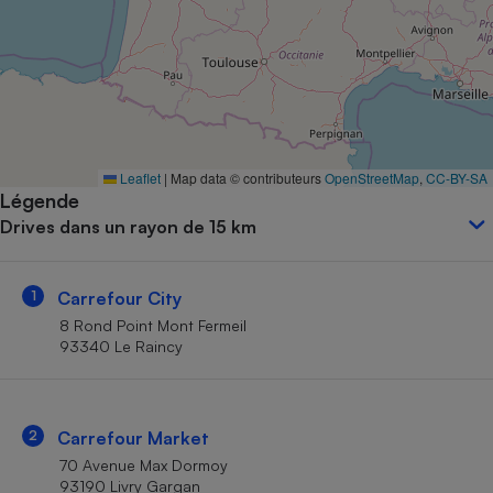
Petit électroménager - U
Complément
alimentaire
Mutuelle
Assurance emprunteur
Leaflet
|
Map data © contributeurs
OpenStreetMap
,
CC-BY-SA
Légende
Matelas
Champagne
Drives dans un rayon de 15 km
bouteille
Banque en 
Téléviseur
1
Carrefour City
Antimoustique
Lave-linge
8 Rond Point Mont Fermeil
93340 Le Raincy
Radiateur électrique
2
Carrefour Market
70 Avenue Max Dormoy
93190 Livry Gargan