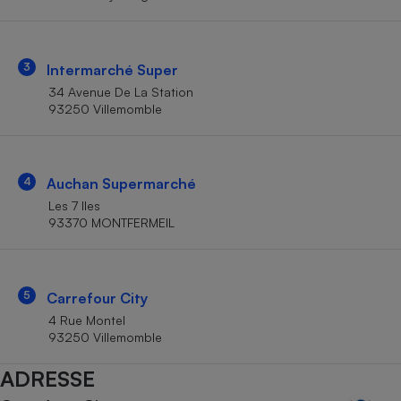
Téléphone mobile -
Smartphone
Plaque de cuisson à
induction
3
Intermarché Super
34 Avenue De La Station
93250 Villemomble
Climatiseur -
Ventilateur
4
Auchan Supermarché
Antivirus
Les 7 Iles
93370 MONTFERMEIL
Climatiseur -
Ventilateur
5
Carrefour City
4 Rue Montel
93250 Villemomble
ADRESSE