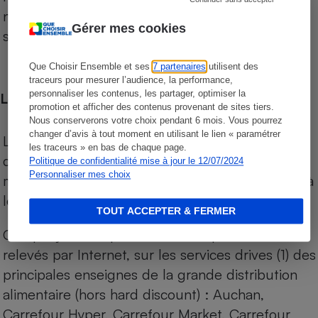
niveau de prix des supermarchés, géolocalisés
Gérer mes cookies
sur le territoire français.
Que Choisir Ensemble et ses
7 partenaires
utilisent des
traceurs pour mesurer l’audience, la performance,
personnaliser les contenus, les partager, optimiser la
Les comparaisons de prix
promotion et afficher des contenus provenant de sites tiers.
Nous conserverons votre choix pendant 6 mois. Vous pourrez
changer d’avis à tout moment en utilisant le lien « paramétrer
Les comparaisons sont réalisées sur l’ensemble
les traceurs » en bas de chaque page.
des produits des magasins. Les produits de
Politique de confidentialité mise à jour le 12/07/2024
Personnaliser mes choix
marques de distributeurs (MDD) sont comparés à
leurs équivalents chez leurs concurrents.
TOUT ACCEPTER & FERMER
Chaque jour, les prix de tous les produits sont
relevés par Internet, sur les services drives (1) des
principales enseignes de la grande distribution
alimentaire (hors hard discount) : Auchan,
Carrefour Hyper, Carrefour Market, Carrefour