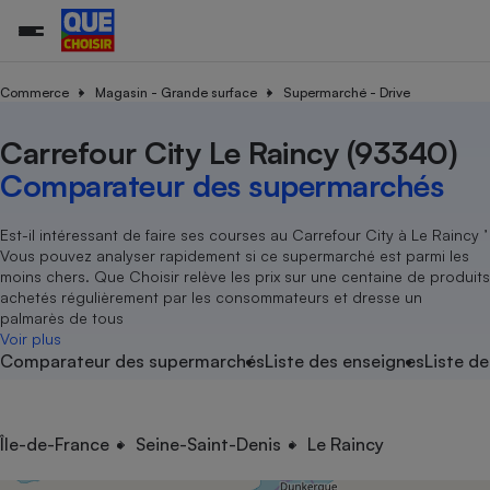
Commerce
Magasin - Grande surface
Supermarché - Drive
Carrefour City Le Raincy (93340)
Additifs a
Comparate
Comparatif
Comparateu
Comparatif
Comparateu
Comparatif
Comparati
Substances
Toutes les actualités
Tous les services
Tous nos combats
L’association
Organismes de défense 
Train
supermarc
cosmétiqu
Comparateur des supermarchés
Comparateu
Achat - Vente - Travaux
Démarche administrative
Enquêtes
Nos actions
Nos missions
Système judiciaire
Transport aérien
gratuit
Copropriété
Famille
Guides d'achat
Nos grandes victoires
Notre méthodologie
Est-il intéressant de faire ses courses au Carrefour City à Le Raincy ’
Location
Senior
Vous pouvez analyser rapidement si ce supermarché est parmi les
Comparateu
Comparate
Comparati
Comparatif
Comparate
Comparatif
Comparatif
Conseils
Les billets de la présidente
Notre financement
moins chers. Que Choisir relève les prix sur une centaine de produits
supermarc
électrique
Service marchand
Magasin - Grande surfac
Sport
Soumettre un litige
achetés régulièrement par les consommateurs et dresse un
Brèves
Nos associations locales
Nos partenaires
Air
palmarès de tous
Marketing - Fidélisation
Vacances - Tourisme
Lettres types
Voir plus
Nous rejoindre
Nous rejoindre
Déchet
Comparateur des supermarchés
Liste des enseignes
Liste de
Méthode de vente - Abu
Rencontrer une association locale
Comparate
Comparatif
Comparatif
Comparatif
Comparatif
En savoir plus sur Que Choisir Ensemble
Eau
s
Agriculture
Achat - Vente - Location
Energie
Nutrition
Assurance auto
Île-de-France
Seine-Saint-Denis
Le Raincy
-nous ?
Produit alimentaire
Carburant
Comparati
Comparati
Comparati
Comparate