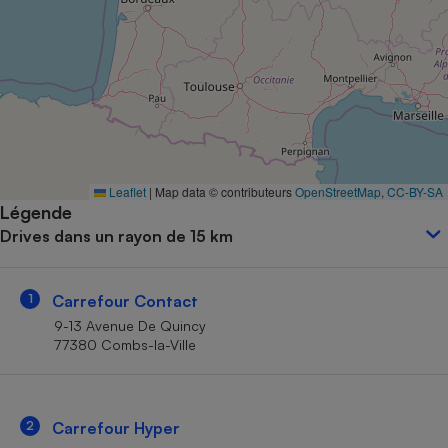
Petit électroménager - U
Complément
alimentaire
Mutuelle
Assurance emprunteur
Matelas
Leaflet
|
Map data © contributeurs
OpenStreetMap
,
CC-BY-SA
Champagne
Légende
bouteille
Banque en 
Drives dans un rayon de 15 km
Téléviseur
Antimoustique
Lave-linge
1
Carrefour Contact
9-13 Avenue De Quincy
77380 Combs-la-Ville
Radiateur électrique
2
Carrefour Hyper