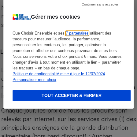
Continuer sans accepter
Notre comparateur de supermarchés propose le
niveau de prix des supermarchés, géolocalisés
Gérer mes cookies
sur le territoire français.
Que Choisir Ensemble et ses
7 partenaires
utilisent des
traceurs pour mesurer l’audience, la performance,
personnaliser les contenus, les partager, optimiser la
Les comparaisons de prix
promotion et afficher des contenus provenant de sites tiers.
Nous conserverons votre choix pendant 6 mois. Vous pourrez
changer d’avis à tout moment en utilisant le lien « paramétrer
les traceurs » en bas de chaque page.
Les comparaisons sont réalisées sur l’ensemble
Politique de confidentialité mise à jour le 12/07/2024
des produits des magasins. Les produits de
Personnaliser mes choix
marques de distributeurs (MDD) sont comparés à
leurs équivalents chez leurs concurrents.
TOUT ACCEPTER & FERMER
Chaque jour, les prix de tous les produits sont
relevés par Internet, sur les services drives (1) des
principales enseignes de la grande distribution
alimentaire (hors hard discount) : Auchan,