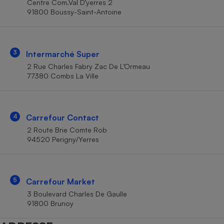
Centre Com.Val D’yerres 2
Téléphone mobile -
91800 Boussy-Saint-Antoine
Smartphone
Plaque de cuisson à
induction
3
Intermarché Super
2 Rue Charles Fabry Zac De L’Ormeau
Climatiseur -
77380 Combs La Ville
Ventilateur
Antivirus
4
Carrefour Contact
2 Route Brie Comte Rob
Climatiseur -
Ventilateur
94520 Perigny/Yerres
5
Carrefour Market
3 Boulevard Charles De Gaulle
91800 Brunoy