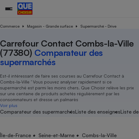
Commerce
Magasin - Grande surface
Supermarché - Drive
Carrefour Contact Combs-la-Ville
Additifs a
Comparate
Comparatif
Comparateu
Comparatif
Comparateu
Comparatif
Comparati
Substances
Toutes les actualités
Tous les services
Tous nos combats
L’association
Organismes de défense 
Train
supermarc
cosmétiqu
(77380)
Comparateur des
Comparateu
Achat - Vente - Travaux
Démarche administrative
Enquêtes
Nos actions
Nos missions
Système judiciaire
Transport aérien
gratuit
supermarchés
Copropriété
Famille
Guides d'achat
Nos grandes victoires
Notre méthodologie
Location
Senior
Comparateu
Comparate
Comparati
Comparatif
Comparate
Comparatif
Comparatif
Est-il intéressant de faire ses courses au Carrefour Contact à
Conseils
Les billets de la présidente
Notre financement
supermarc
électrique
Combs-la-Ville ’ Vous pouvez analyser rapidement si ce
Service marchand
Magasin - Grande surfac
Sport
Soumettre un litige
Brèves
Nos associations locales
Nos partenaires
supermarché est parmi les moins chers. Que Choisir relève les prix
Air
Marketing - Fidélisation
Vacances - Tourisme
Lettres types
sur une centaine de produits achetés régulièrement par les
Nous rejoindre
Nous rejoindre
Déchet
consommateurs et dresse un palmarès
Méthode de vente - Abu
Rencontrer une association locale
Comparate
Comparatif
Comparatif
Comparatif
Comparatif
Voir plus
En savoir plus sur Que Choisir Ensemble
Eau
Comparateur des supermarchés
Liste des enseignes
Liste de
s
Agriculture
Achat - Vente - Location
Energie
Nutrition
Assurance auto
-nous ?
Produit alimentaire
Carburant
Comparati
Comparati
Comparati
Comparate
Île-de-France
Seine-et-Marne
Combs-la-Ville