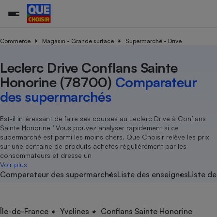
Commerce
Magasin - Grande surface
Supermarché - Drive
Leclerc Drive Conflans Sainte
Additifs a
Comparate
Comparatif
Comparateu
Comparatif
Comparateu
Comparatif
Comparati
Substances
Toutes les actualités
Tous les services
Tous nos combats
L’association
Organismes de défense 
Train
supermarc
cosmétiqu
Honorine (78700)
Comparateur
Comparateu
Achat - Vente - Travaux
Démarche administrative
Enquêtes
Nos actions
Nos missions
Système judiciaire
Transport aérien
gratuit
des supermarchés
Copropriété
Famille
Guides d'achat
Nos grandes victoires
Notre méthodologie
Location
Senior
Comparateu
Comparate
Comparati
Comparatif
Comparate
Comparatif
Comparatif
Est-il intéressant de faire ses courses au Leclerc Drive à Conflans
Conseils
Les billets de la présidente
Notre financement
supermarc
électrique
Sainte Honorine ’ Vous pouvez analyser rapidement si ce
Service marchand
Magasin - Grande surfac
Sport
Soumettre un litige
Brèves
Nos associations locales
Nos partenaires
supermarché est parmi les moins chers. Que Choisir relève les prix
Air
Marketing - Fidélisation
Vacances - Tourisme
Lettres types
sur une centaine de produits achetés régulièrement par les
Nous rejoindre
Nous rejoindre
Déchet
consommateurs et dresse un
Méthode de vente - Abu
Rencontrer une association locale
Comparate
Comparatif
Comparatif
Comparatif
Comparatif
Voir plus
En savoir plus sur Que Choisir Ensemble
Eau
Comparateur des supermarchés
Liste des enseignes
Liste de
s
Agriculture
Achat - Vente - Location
Energie
Nutrition
Assurance auto
-nous ?
Produit alimentaire
Carburant
Comparati
Comparati
Comparati
Comparate
Île-de-France
Yvelines
Conflans Sainte Honorine