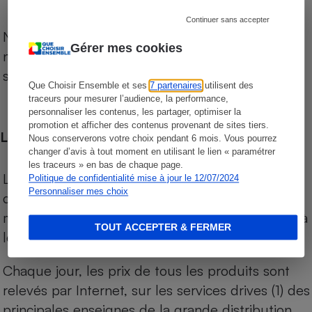
Continuer sans accepter
Notre comparateur de supermarchés propose le
Gérer mes cookies
niveau de prix des supermarchés, géolocalisés
sur le territoire français.
Que Choisir Ensemble et ses
7 partenaires
utilisent des
traceurs pour mesurer l’audience, la performance,
personnaliser les contenus, les partager, optimiser la
promotion et afficher des contenus provenant de sites tiers.
Les comparaisons de prix
Nous conserverons votre choix pendant 6 mois. Vous pourrez
changer d’avis à tout moment en utilisant le lien « paramétrer
les traceurs » en bas de chaque page.
Les comparaisons sont réalisées sur l’ensemble
Politique de confidentialité mise à jour le 12/07/2024
Personnaliser mes choix
des produits des magasins. Les produits de
marques de distributeurs (MDD) sont comparés à
TOUT ACCEPTER & FERMER
leurs équivalents chez leurs concurrents.
Chaque jour, les prix de tous les produits sont
relevés par Internet, sur les services drives (1) des
principales enseignes de la grande distribution