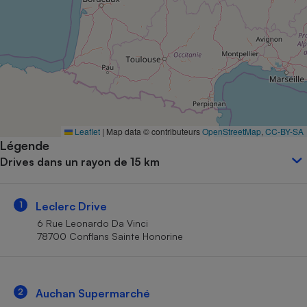
Petit électroménager - U
Complément
alimentaire
Mutuelle
Assurance emprunteur
Matelas
Leaflet
|
Map data © contributeurs
OpenStreetMap
,
CC-BY-SA
Champagne
Légende
bouteille
Banque en 
Drives dans un rayon de 15 km
Téléviseur
Antimoustique
Lave-linge
1
Leclerc Drive
6 Rue Leonardo Da Vinci
78700 Conflans Sainte Honorine
Radiateur électrique
2
Auchan Supermarché