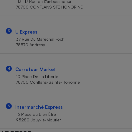
113-117 Rue de l’Ambassadeur
Téléphone mobile -
78700 CONFLANS STE HONORINE
Smartphone
Plaque de cuisson à
induction
3
U Express
37 Rue Du Maréchal Foch
Climatiseur -
78570 Andresy
Ventilateur
Antivirus
4
Carrefour Market
10 Place De La Liberte
Climatiseur -
Ventilateur
78700 Conflans-Sainte-Honorine
5
Intermarché Express
16 Place du Bien Être
95280 Jouy-le-Moutier