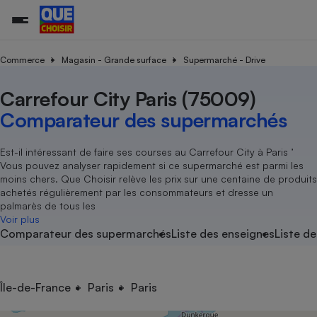
Commerce
Magasin - Grande surface
Supermarché - Drive
Carrefour City Paris (75009)
Additifs a
Comparate
Comparatif
Comparateu
Comparatif
Comparateu
Comparatif
Comparati
Substances
Toutes les actualités
Tous les services
Tous nos combats
L’association
Organismes de défense 
Train
supermarc
cosmétiqu
Comparateur des supermarchés
Comparateu
Achat - Vente - Travaux
Démarche administrative
Enquêtes
Nos actions
Nos missions
Système judiciaire
Transport aérien
gratuit
Copropriété
Famille
Guides d'achat
Nos grandes victoires
Notre méthodologie
Est-il intéressant de faire ses courses au Carrefour City à Paris ’
Location
Senior
Vous pouvez analyser rapidement si ce supermarché est parmi les
Comparateu
Comparate
Comparati
Comparatif
Comparate
Comparatif
Comparatif
Conseils
Les billets de la présidente
Notre financement
moins chers. Que Choisir relève les prix sur une centaine de produits
supermarc
électrique
Service marchand
Magasin - Grande surfac
Sport
Soumettre un litige
achetés régulièrement par les consommateurs et dresse un
Brèves
Nos associations locales
Nos partenaires
Air
palmarès de tous les
Marketing - Fidélisation
Vacances - Tourisme
Lettres types
Voir plus
Nous rejoindre
Nous rejoindre
Déchet
Comparateur des supermarchés
Liste des enseignes
Liste de
Méthode de vente - Abu
Rencontrer une association locale
Comparate
Comparatif
Comparatif
Comparatif
Comparatif
En savoir plus sur Que Choisir Ensemble
Eau
s
Agriculture
Achat - Vente - Location
Energie
Nutrition
Assurance auto
Île-de-France
Paris
Paris
-nous ?
Produit alimentaire
Carburant
Comparati
Comparati
Comparati
Comparate