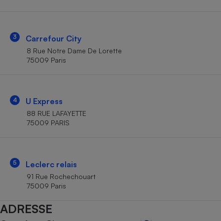
Téléphone mobile -
Smartphone
Plaque de cuisson à
induction
3
Carrefour City
8 Rue Notre Dame De Lorette
75009 Paris
Climatiseur -
Ventilateur
4
U Express
Antivirus
88 RUE LAFAYETTE
75009 PARIS
Climatiseur -
Ventilateur
5
Leclerc relais
91 Rue Rochechouart
75009 Paris
ADRESSE