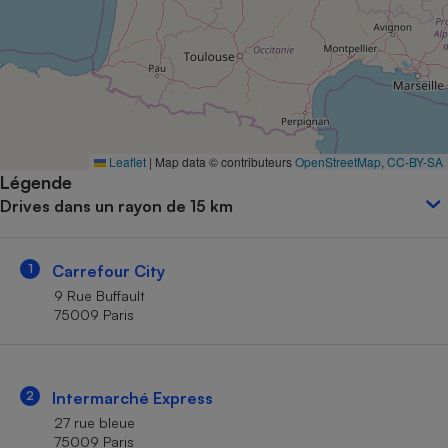
Petit électroménager - U
Complément
alimentaire
Mutuelle
Assurance emprunteur
Leaflet
|
Map data © contributeurs
OpenStreetMap
,
CC-BY-SA
Légende
Matelas
Champagne
Drives dans un rayon de 15 km
bouteille
Banque en 
Téléviseur
1
Carrefour City
Antimoustique
Lave-linge
9 Rue Buffault
75009 Paris
Radiateur électrique
2
Intermarché Express
27 rue bleue
75009 Paris