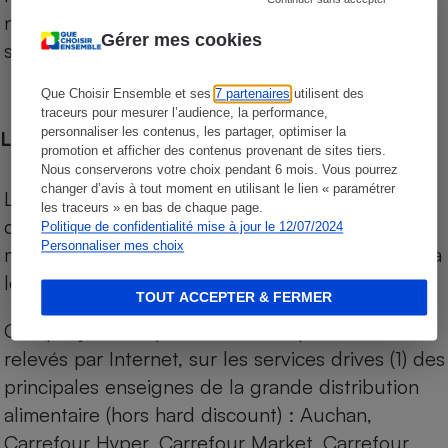
niveau de prix des supermarchés, géolocalisés
Gérer mes cookies
sur le territoire français.
Que Choisir Ensemble et ses
7 partenaires
utilisent des
traceurs pour mesurer l’audience, la performance,
personnaliser les contenus, les partager, optimiser la
Les comparaisons de prix
promotion et afficher des contenus provenant de sites tiers.
Nous conserverons votre choix pendant 6 mois. Vous pourrez
changer d’avis à tout moment en utilisant le lien « paramétrer
Les comparaisons sont réalisées sur l’ensemble
les traceurs » en bas de chaque page.
des produits des magasins. Les produits de
Politique de confidentialité mise à jour le 12/07/2024
Personnaliser mes choix
marques de distributeurs (MDD) sont comparés à
leurs équivalents chez leurs concurrents.
TOUT ACCEPTER & FERMER
Chaque jour, les prix de tous les produits sont
relevés par Internet, sur les services drives (1) des
principales enseignes de la grande distribution
alimentaire (hors hard discount) : Auchan,
Carrefour Hyper, Carrefour Market, Carrefour