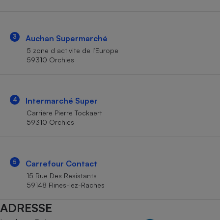
Téléphone mobile -
Smartphone
Plaque de cuisson à
induction
3
Auchan Supermarché
5 zone d activite de l’Europe
59310 Orchies
Climatiseur -
Ventilateur
4
Intermarché Super
Antivirus
Carrière Pierre Tockaert
59310 Orchies
Climatiseur -
Ventilateur
5
Carrefour Contact
15 Rue Des Resistants
59148 Flines-lez-Raches
ADRESSE