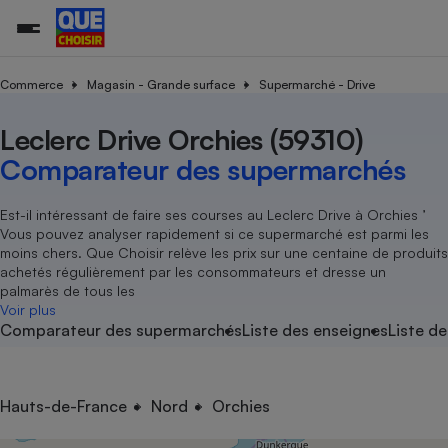
Commerce
Magasin - Grande surface
Supermarché - Drive
Leclerc Drive Orchies (59310)
Additifs a
Comparate
Comparatif
Comparateu
Comparatif
Comparateu
Comparatif
Comparati
Substances
Toutes les actualités
Tous les services
Tous nos combats
L’association
Organismes de défense 
Train
supermarc
cosmétiqu
Comparateur des supermarchés
Comparateu
Achat - Vente - Travaux
Démarche administrative
Enquêtes
Nos actions
Nos missions
Système judiciaire
Transport aérien
gratuit
Copropriété
Famille
Guides d'achat
Nos grandes victoires
Notre méthodologie
Est-il intéressant de faire ses courses au Leclerc Drive à Orchies ’
Location
Senior
Vous pouvez analyser rapidement si ce supermarché est parmi les
Comparateu
Comparate
Comparati
Comparatif
Comparate
Comparatif
Comparatif
Conseils
Les billets de la présidente
Notre financement
moins chers. Que Choisir relève les prix sur une centaine de produits
supermarc
électrique
Service marchand
Magasin - Grande surfac
Sport
Soumettre un litige
achetés régulièrement par les consommateurs et dresse un
Brèves
Nos associations locales
Nos partenaires
Air
palmarès de tous les
Marketing - Fidélisation
Vacances - Tourisme
Lettres types
Voir plus
Nous rejoindre
Nous rejoindre
Déchet
Comparateur des supermarchés
Liste des enseignes
Liste de
Méthode de vente - Abu
Rencontrer une association locale
Comparate
Comparatif
Comparatif
Comparatif
Comparatif
En savoir plus sur Que Choisir Ensemble
Eau
s
Agriculture
Achat - Vente - Location
Energie
Nutrition
Assurance auto
Hauts-de-France
Nord
Orchies
-nous ?
Produit alimentaire
Carburant
Comparati
Comparati
Comparati
Comparate