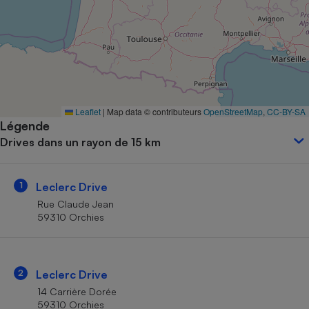
Petit électroménager - U
Complément
alimentaire
Mutuelle
Assurance emprunteur
Leaflet
|
Map data © contributeurs
OpenStreetMap
,
CC-BY-SA
Légende
Matelas
Champagne
Drives dans un rayon de 15 km
bouteille
Banque en 
Téléviseur
1
Leclerc Drive
Antimoustique
Lave-linge
Rue Claude Jean
59310 Orchies
Radiateur électrique
2
Leclerc Drive
14 Carrière Dorée
59310 Orchies