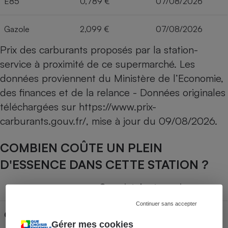
E85
0,789 €
07/08/2026
Gazole
2,099 €
07/08/2026
Prix des carburants proposés par la station-
service à proximité de ce supermarché. Les
données proviennent du Ministère de l’Economie,
des finances et de la relance - Données originales
téléchargées sur
https://www.prix-
carburants.gouv.fr/
, mise à jour du
09/08/2026
.
COMBIEN COÛTE UN PLEIN
D'ESSENCE DANS CETTE STATION ?
Capacité du réservoir
Continuer sans accepter
Carburant
30L
50L
70L
Gérer mes cookies