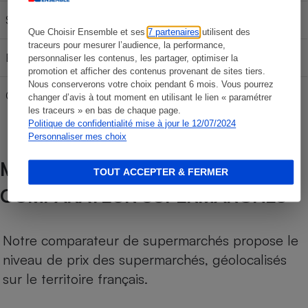
SP 95-E10
56,94 €
94,90 €
132,86 €
Que Choisir Ensemble et ses
7 partenaires
utilisent des
traceurs pour mesurer l’audience, la performance,
E85
23,67 €
39,45 €
55,23 €
personnaliser les contenus, les partager, optimiser la
promotion et afficher des contenus provenant de sites tiers.
Nous conserverons votre choix pendant 6 mois. Vous pourrez
Gazole
62,97 €
104,95 €
146,93 €
changer d’avis à tout moment en utilisant le lien « paramétrer
les traceurs » en bas de chaque page.
Politique de confidentialité mise à jour le 12/07/2024
Personnaliser mes choix
MÉTHODOLOGIE DE NOTRE
TOUT ACCEPTER & FERMER
COMPARATEUR SUPERMARCHÉS
Notre comparateur de supermarchés propose le
niveau de prix des supermarchés, géolocalisés
sur le territoire français.