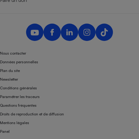
Faire un don
Téléphone mobile -
Smartphone
Plaque de cuisson à
induction
Climatiseur -
Ventilateur
Nous contacter
Données personnelles
Antivirus
Plan du site
Newsletter
Climatiseur -
Ventilateur
Conditions générales
Paramétrer les traceurs
Questions fréquentes
Droits de reproduction et de diffusion
Mentions légales
Panel