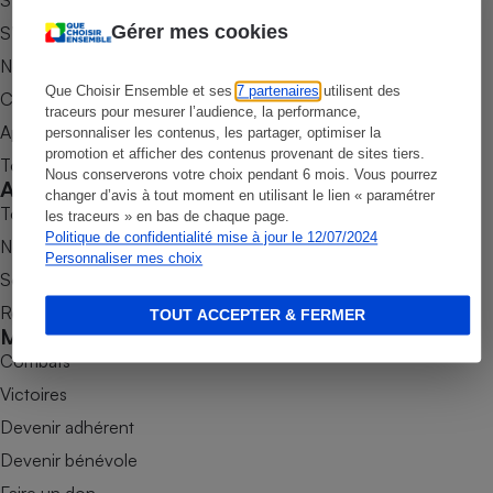
S’abonner au site
Gérer mes cookies
S’abonner au magazine
Petit électroménager - U
Complément
Nos newsletters
alimentaire
Mutuelle
Que Choisir Ensemble et ses
7 partenaires
utilisent des
Commander une parution
Assurance emprunteur
traceurs pour mesurer l’audience, la performance,
Appli Quel Produit
personnaliser les contenus, les partager, optimiser la
promotion et afficher des contenus provenant de sites tiers.
Tous nos tests de produits
Nous conserverons votre choix pendant 6 mois. Vous pourrez
Accompagner
changer d’avis à tout moment en utilisant le lien « paramétrer
Matelas
Tous nos comparateurs
les traceurs » en bas de chaque page.
Champagne
bouteille
Politique de confidentialité mise à jour le 12/07/2024
Nos services
Banque en 
Personnaliser mes choix
Soumettre un litige
Téléviseur
Antimoustique
Rencontrer une association locale
TOUT ACCEPTER & FERMER
Lave-linge
Mobiliser
Combats
Victoires
Devenir adhérent
Radiateur électrique
Devenir bénévole