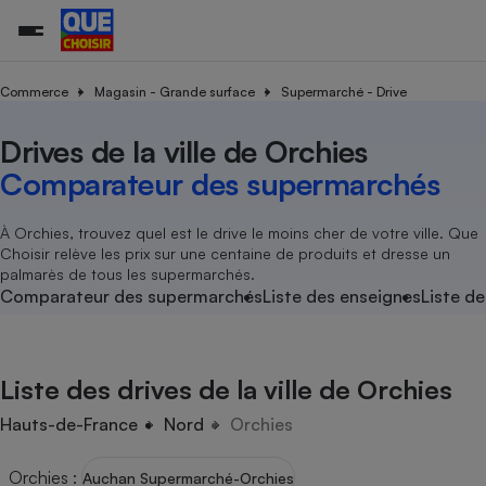
Commerce
Magasin - Grande surface
Supermarché - Drive
Drives de la ville de Orchies
Additifs a
Comparate
Comparatif
Comparateu
Comparatif
Comparateu
Comparatif
Comparati
Substances
Toutes les actualités
Tous les services
Tous nos combats
L’association
Organismes de défense 
Train
supermarc
cosmétiqu
Comparateur des supermarchés
Comparateu
Achat - Vente - Travaux
Démarche administrative
Enquêtes
Nos actions
Nos missions
Système judiciaire
Transport aérien
gratuit
Copropriété
Famille
Guides d'achat
Nos grandes victoires
Notre méthodologie
À Orchies, trouvez quel est le drive le moins cher de votre ville. Que
Location
Senior
Choisir relève les prix sur une centaine de produits et dresse un
Comparateu
Comparate
Comparati
Comparatif
Comparate
Comparatif
Comparatif
Conseils
Les billets de la présidente
Notre financement
palmarès de tous les supermarchés.
supermarc
électrique
Service marchand
Magasin - Grande surfac
Sport
Soumettre un litige
Comparateur des supermarchés
Liste des enseignes
Liste de
Brèves
Nos associations locales
Nos partenaires
Air
Marketing - Fidélisation
Vacances - Tourisme
Lettres types
Nous rejoindre
Nous rejoindre
Déchet
Méthode de vente - Abu
Rencontrer une association locale
Comparate
Comparatif
Comparatif
Comparatif
Comparatif
En savoir plus sur Que Choisir Ensemble
Liste des drives de la ville de Orchies
Eau
s
Agriculture
Achat - Vente - Location
Energie
Hauts-de-France
Nord
Orchies
Nutrition
Assurance auto
-nous ?
Produit alimentaire
Carburant
Comparati
Comparati
Comparati
Comparate
Orchies
:
Auchan Supermarché-Orchies