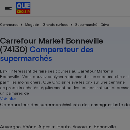
Commerce
Magasin - Grande surface
Supermarché - Drive
Carrefour Market Bonneville
Additifs a
Comparate
Comparatif
Comparateu
Comparatif
Comparateu
Comparatif
Comparati
Substances
Toutes les actualités
Tous les services
Tous nos combats
L’association
Organismes de défense 
Train
supermarc
cosmétiqu
(74130)
Comparateur des
Comparateu
Achat - Vente - Travaux
Démarche administrative
Enquêtes
Nos actions
Nos missions
Système judiciaire
Transport aérien
gratuit
supermarchés
Copropriété
Famille
Guides d'achat
Nos grandes victoires
Notre méthodologie
Location
Senior
Comparateu
Comparate
Comparati
Comparatif
Comparate
Comparatif
Comparatif
Est-il intéressant de faire ses courses au Carrefour Market à
Conseils
Les billets de la présidente
Notre financement
supermarc
électrique
Bonneville ’ Vous pouvez analyser rapidement si ce supermarché est
Service marchand
Magasin - Grande surfac
Sport
Soumettre un litige
Brèves
Nos associations locales
Nos partenaires
parmi les moins chers. Que Choisir relève les prix sur une centaine
Air
Marketing - Fidélisation
Vacances - Tourisme
Lettres types
de produits achetés régulièrement par les consommateurs et dresse
Nous rejoindre
Nous rejoindre
Déchet
un palmarès de
Méthode de vente - Abu
Rencontrer une association locale
Comparate
Comparatif
Comparatif
Comparatif
Comparatif
Voir plus
En savoir plus sur Que Choisir Ensemble
Eau
Comparateur des supermarchés
Liste des enseignes
Liste de
s
Agriculture
Achat - Vente - Location
Energie
Nutrition
Assurance auto
-nous ?
Produit alimentaire
Carburant
Comparati
Comparati
Comparati
Comparate
Auvergne-Rhône-Alpes
Haute-Savoie
Bonneville