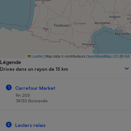
Petit électroménager - U
Complément
alimentaire
Mutuelle
Assurance emprunteur
Matelas
Leaflet
|
Map data © contributeurs
OpenStreetMap
,
CC-BY-SA
Champagne
Légende
bouteille
Banque en 
Drives dans un rayon de 15 km
Téléviseur
Antimoustique
Lave-linge
1
Carrefour Market
Rn 205
74130 Bonneville
Radiateur électrique
2
Leclerc relais