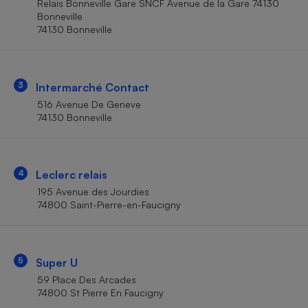
Relais Bonneville Gare SNCF Avenue de la Gare 74130
Téléphone mobile -
Bonneville
Smartphone
Plaque de cuisson à
74130 Bonneville
induction
3
Intermarché Contact
Climatiseur -
516 Avenue De Geneve
Ventilateur
74130 Bonneville
Antivirus
4
Leclerc relais
Climatiseur -
Ventilateur
195 Avenue des Jourdies
74800 Saint-Pierre-en-Faucigny
5
Super U
59 Place Des Arcades
74800 St Pierre En Faucigny