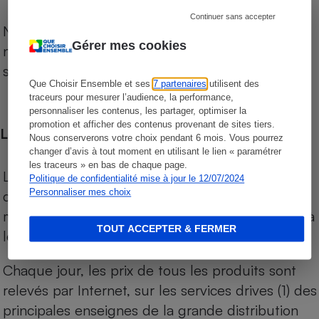
Continuer sans accepter
Notre comparateur de supermarchés propose le
Gérer mes cookies
niveau de prix des supermarchés, géolocalisés
sur le territoire français.
Que Choisir Ensemble et ses
7 partenaires
utilisent des
traceurs pour mesurer l’audience, la performance,
personnaliser les contenus, les partager, optimiser la
promotion et afficher des contenus provenant de sites tiers.
Les comparaisons de prix
Nous conserverons votre choix pendant 6 mois. Vous pourrez
changer d’avis à tout moment en utilisant le lien « paramétrer
les traceurs » en bas de chaque page.
Les comparaisons sont réalisées sur l’ensemble
Politique de confidentialité mise à jour le 12/07/2024
Personnaliser mes choix
des produits des magasins. Les produits de
marques de distributeurs (MDD) sont comparés à
TOUT ACCEPTER & FERMER
leurs équivalents chez leurs concurrents.
Chaque jour, les prix de tous les produits sont
relevés par Internet, sur les services drives (1) des
principales enseignes de la grande distribution