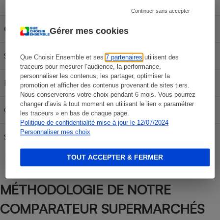
Capacité du réservoir
Continuer sans accepter
Carburant
30L
50L
70L
Gérer mes cookies
SP 95-E10
58,17 €
96,95 €
135,73 €
Que Choisir Ensemble et ses
7 partenaires
utilisent des
traceurs pour mesurer l’audience, la performance,
personnaliser les contenus, les partager, optimiser la
E85
24,57 €
40,95 €
57,33 €
promotion et afficher des contenus provenant de sites tiers.
Nous conserverons votre choix pendant 6 mois. Vous pourrez
changer d’avis à tout moment en utilisant le lien « paramétrer
Gazole
64,77 €
107,95 €
151,13 €
les traceurs » en bas de chaque page.
Politique de confidentialité mise à jour le 12/07/2024
Personnaliser mes choix
SP 98
61,26 €
102,10 €
142,94 €
TOUT ACCEPTER & FERMER
MÉTHODOLOGIE DE NOTRE
COMPARATEUR SUPERMARCHÉS