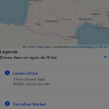
Petit électroménager - U
Complément
alimentaire
Mutuelle
Assurance emprunteur
Matelas
Leaflet
|
Map data © contributeurs
OpenStreetMap
,
CC-BY-SA
Champagne
Légende
bouteille
Banque en 
Drives dans un rayon de 15 km
Téléviseur
Antimoustique
Lave-linge
1
Leclerc Drive
3 Rue Clément Ader
85340 Olonne Sur Mer
Radiateur électrique
2
Carrefour Market