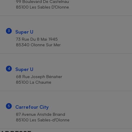
99 Boulevard De Castelnau
Téléphone mobile -
85100 Les Sables D’Olonne
Smartphone
Plaque de cuisson à
induction
3
Super U
73 Rue Du 8 Mai 1945
Climatiseur -
85340 Olonne Sur Mer
Ventilateur
Antivirus
4
Super U
68 Rue Joseph Bénatier
Climatiseur -
Ventilateur
85100 La Chaume
5
Carrefour City
87 Avenue Aristide Briand
85100 Les Sables-d’Olonne