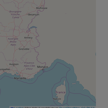
Leaflet
|
Map data © contributeurs
OpenStreetMap
,
CC-BY-SA