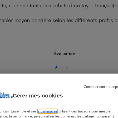
its, représentatifs des achats d’un foyer français
u panier moyen pondéré selon les différents profils
s
Réfrigérateur
Évaluation
Continuer sans accept
Gérer mes cookies
Choisir Ensemble et ses
7 partenaires
utilisent des traceurs pour mesurer
ience, la performance, personnaliser les contenus, les partager, optimiser la