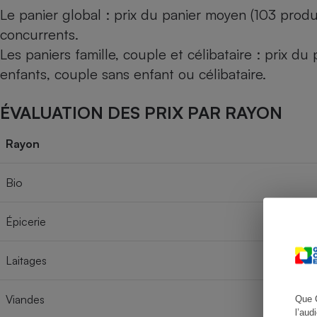
Le panier global : prix du panier moyen (103 produ
concurrents.
Les paniers famille, couple et célibataire : prix d
Cafetière à expresso
enfants, couple sans enfant ou célibataire.
ÉVALUATION DES PRIX PAR RAYON
Rayon
Bio
Robot ménager
Épicerie
Laitages
Viandes
Que 
l’aud