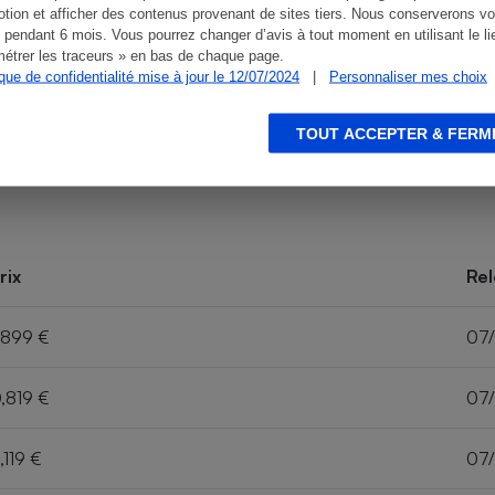
tion et afficher des contenus provenant de sites tiers. Nous conserverons vo
 pendant 6 mois. Vous pourrez changer d’avis à tout moment en utilisant le li
étrer les traceurs » en bas de chaque page.
ique de confidentialité mise à jour le 12/07/2024
|
Personnaliser mes choix
TOUT ACCEPTER & FERM
rix
Rel
,899 €
07
,819 €
07
,119 €
07