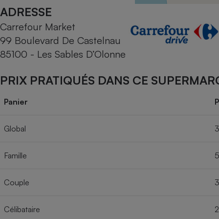
Radiateur électrique
ADRESSE
Carrefour Market
Téléphone mobile -
99 Boulevard De Castelnau
Smartphone
Plaque de cuisson à
85100 - Les Sables D’Olonne
induction
PRIX PRATIQUÉS DANS CE SUPERMAR
Climatiseur -
Panier
P
Ventilateur
Global
3
Antivirus
Famille
5
Climatiseur -
Ventilateur
Couple
3
Célibataire
2