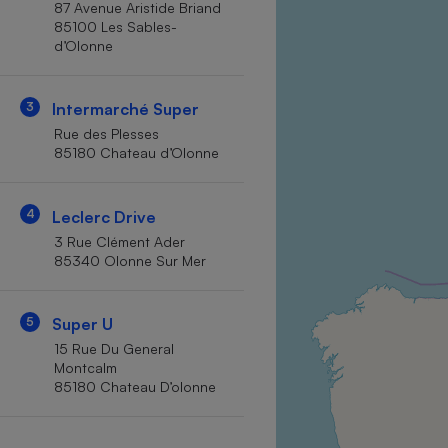
87 Avenue Aristide Briand
Internet
85100 Les Sables-
d’Olonne
Gros électroménager
Téléphonie
Petit électroménager 
Complément
3
Intermarché Super
alimentaire
Rue des Plesses
Mutuelle
Assurance emprunteu
85180 Chateau d’Olonne
4
Leclerc Drive
3 Rue Clément Ader
Matelas
Champa
85340 Olonne Sur Mer
boutei
Banque 
Téléviseur
5
Super U
Antimoustique
15 Rue Du General
Lave-linge
Montcalm
85180 Chateau D’olonne