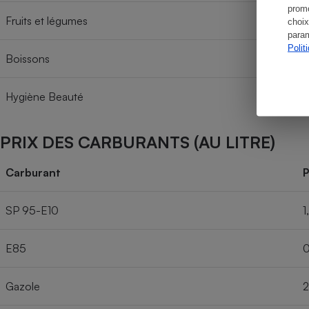
promo
Fruits et légumes
choix
param
Polit
Boissons
Hygiène Beauté
PRIX DES CARBURANTS (AU LITRE)
Carburant
P
SP 95-E10
1
E85
0
Gazole
2