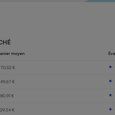
Électricité - Gaz
Appareil photo
numérique
Four encastrable
CHÉ
Lessive
anier moyen
Éva
70,52 €
49,67 €
Aspirateur
80,91 €
29,34 €