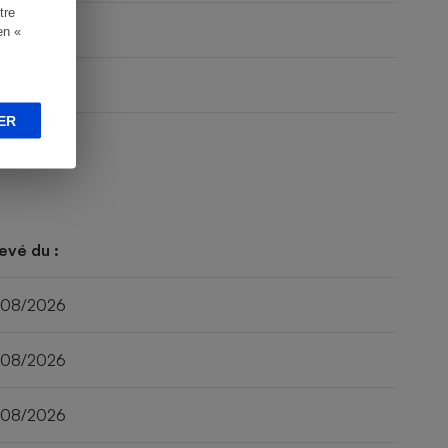
tre
en «
ER
evé du :
/08/2026
/08/2026
/08/2026