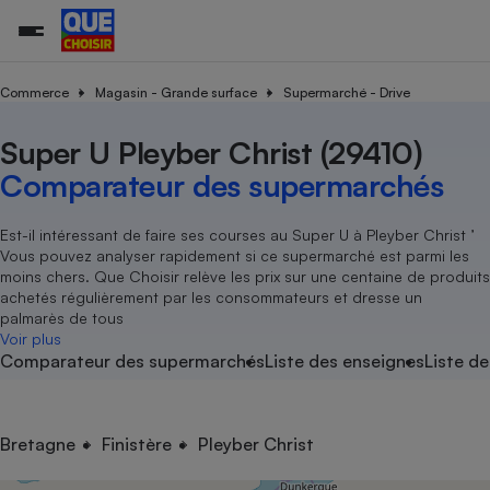
Commerce
Magasin - Grande surface
Supermarché - Drive
Super U Pleyber Christ (29410)
Additifs a
Comparate
Comparatif
Comparateu
Comparatif
Comparateu
Comparatif
Comparati
Substances
Toutes les actualités
Tous les services
Tous nos combats
L’association
Organismes de défense 
Train
supermarc
cosmétiqu
Comparateur des supermarchés
Comparateu
Achat - Vente - Travaux
Démarche administrative
Enquêtes
Nos actions
Nos missions
Système judiciaire
Transport aérien
gratuit
Copropriété
Famille
Guides d'achat
Nos grandes victoires
Notre méthodologie
Est-il intéressant de faire ses courses au Super U à Pleyber Christ ’
Location
Senior
Vous pouvez analyser rapidement si ce supermarché est parmi les
Comparateu
Comparate
Comparati
Comparatif
Comparate
Comparatif
Comparatif
Conseils
Les billets de la présidente
Notre financement
moins chers. Que Choisir relève les prix sur une centaine de produits
supermarc
électrique
Service marchand
Magasin - Grande surfac
Sport
Soumettre un litige
achetés régulièrement par les consommateurs et dresse un
Brèves
Nos associations locales
Nos partenaires
Air
palmarès de tous
Marketing - Fidélisation
Vacances - Tourisme
Lettres types
Voir plus
Nous rejoindre
Nous rejoindre
Déchet
Comparateur des supermarchés
Liste des enseignes
Liste de
Méthode de vente - Abu
Rencontrer une association locale
Comparate
Comparatif
Comparatif
Comparatif
Comparatif
En savoir plus sur Que Choisir Ensemble
Eau
s
Agriculture
Achat - Vente - Location
Energie
Nutrition
Assurance auto
Bretagne
Finistère
Pleyber Christ
-nous ?
Produit alimentaire
Carburant
Comparati
Comparati
Comparati
Comparate