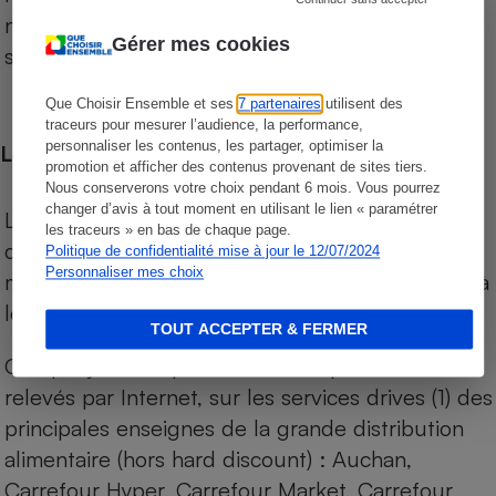
niveau de prix des supermarchés, géolocalisés
Gérer mes cookies
sur le territoire français.
Que Choisir Ensemble et ses
7 partenaires
utilisent des
traceurs pour mesurer l’audience, la performance,
personnaliser les contenus, les partager, optimiser la
Les comparaisons de prix
promotion et afficher des contenus provenant de sites tiers.
Nous conserverons votre choix pendant 6 mois. Vous pourrez
changer d’avis à tout moment en utilisant le lien « paramétrer
Les comparaisons sont réalisées sur l’ensemble
les traceurs » en bas de chaque page.
des produits des magasins. Les produits de
Politique de confidentialité mise à jour le 12/07/2024
Personnaliser mes choix
marques de distributeurs (MDD) sont comparés à
leurs équivalents chez leurs concurrents.
TOUT ACCEPTER & FERMER
Chaque jour, les prix de tous les produits sont
relevés par Internet, sur les services drives (1) des
principales enseignes de la grande distribution
alimentaire (hors hard discount) : Auchan,
Carrefour Hyper, Carrefour Market, Carrefour