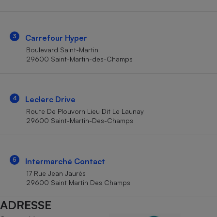
Téléphone mobile -
Smartphone
Plaque de cuisson à
induction
3
Carrefour Hyper
Boulevard Saint-Martin
29600 Saint-Martin-des-Champs
Climatiseur -
Ventilateur
4
Leclerc Drive
Antivirus
Route De Plouvorn Lieu Dit Le Launay
29600 Saint-Martin-Des-Champs
Climatiseur -
Ventilateur
5
Intermarché Contact
17 Rue Jean Jaurès
29600 Saint Martin Des Champs
ADRESSE