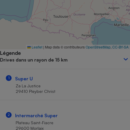
Petit électroménager - U
Complément
alimentaire
Mutuelle
Assurance emprunteur
Leaflet
|
Map data © contributeurs
OpenStreetMap
,
CC-BY-SA
Légende
Matelas
Champagne
Drives dans un rayon de 15 km
bouteille
Banque en 
Téléviseur
1
Super U
Antimoustique
Lave-linge
Za La Justice
29410 Pleyber Christ
Radiateur électrique
2
Intermarché Super
Plateau Saint-Fiacre
29600 Morlaix