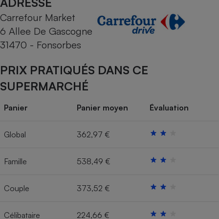
ADRESSE
Carrefour Market
Cafetière à expressos
6 Allee De Gascogne
31470 - Fonsorbes
PRIX PRATIQUÉS DANS CE
SUPERMARCHÉ
Panier
Panier moyen
Évaluation
Robot ménager
Global
362,97 €
Famille
538,49 €
Couple
373,52 €
Célibataire
224,66 €