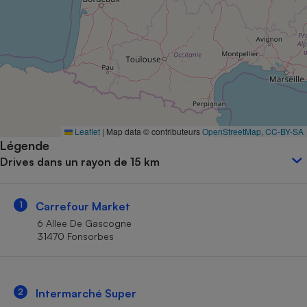
Petit électroménager - U
Complément
alimentaire
Mutuelle
Assurance emprunteur
Matelas
Leaflet
|
Map data © contributeurs
OpenStreetMap
,
CC-BY-SA
Champagne
Légende
bouteille
Banque en 
Drives dans un rayon de 15 km
Téléviseur
Antimoustique
Lave-linge
1
Carrefour Market
6 Allee De Gascogne
31470 Fonsorbes
Radiateur électrique
2
Intermarché Super