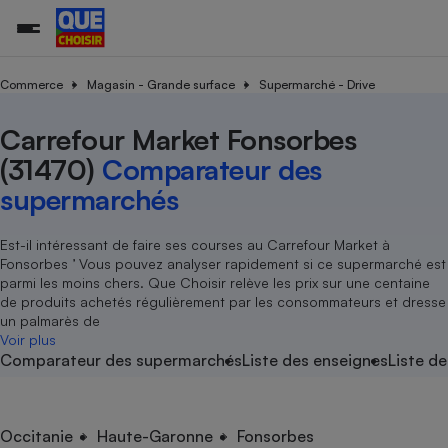
Commerce
Magasin - Grande surface
Supermarché - Drive
Carrefour Market Fonsorbes
Additifs a
Comparate
Comparatif
Comparateu
Comparatif
Comparateu
Comparatif
Comparati
Substances
Toutes les actualités
Tous les services
Tous nos combats
L’association
Organismes de défense 
Train
supermarc
cosmétiqu
(31470)
Comparateur des
Comparateu
Achat - Vente - Travaux
Démarche administrative
Enquêtes
Nos actions
Nos missions
Système judiciaire
Transport aérien
gratuit
supermarchés
Copropriété
Famille
Guides d'achat
Nos grandes victoires
Notre méthodologie
Location
Senior
Comparateu
Comparate
Comparati
Comparatif
Comparate
Comparatif
Comparatif
Est-il intéressant de faire ses courses au Carrefour Market à
Conseils
Les billets de la présidente
Notre financement
supermarc
électrique
Fonsorbes ’ Vous pouvez analyser rapidement si ce supermarché est
Service marchand
Magasin - Grande surfac
Sport
Soumettre un litige
Brèves
Nos associations locales
Nos partenaires
parmi les moins chers. Que Choisir relève les prix sur une centaine
Air
Marketing - Fidélisation
Vacances - Tourisme
Lettres types
de produits achetés régulièrement par les consommateurs et dresse
Nous rejoindre
Nous rejoindre
Déchet
un palmarès de
Méthode de vente - Abu
Rencontrer une association locale
Comparate
Comparatif
Comparatif
Comparatif
Comparatif
Voir plus
En savoir plus sur Que Choisir Ensemble
Eau
Comparateur des supermarchés
Liste des enseignes
Liste de
s
Agriculture
Achat - Vente - Location
Energie
Nutrition
Assurance auto
-nous ?
Produit alimentaire
Carburant
Comparati
Comparati
Comparati
Comparate
Occitanie
Haute-Garonne
Fonsorbes