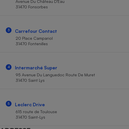
Avenue Du Château D’Eau
Téléphone mobile -
31470 Fonsorbes
Smartphone
Plaque de cuisson à
induction
3
Carrefour Contact
20 Place Campariol
Climatiseur -
31470 Fontenilles
Ventilateur
Antivirus
4
Intermarché Super
95 Avenue Du Languedoc Route De Muret
Climatiseur -
Ventilateur
31470 Saint Lys
5
Leclerc Drive
615 route de Toulouse
31470 Saint-Lys