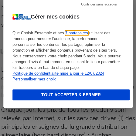
Continuer sans accepter
Notre comparateur de supermarchés propose le
niveau de prix des supermarchés, géolocalisés
Gérer mes cookies
sur le territoire français.
Que Choisir Ensemble et ses
7 partenaires
utilisent des
traceurs pour mesurer l’audience, la performance,
personnaliser les contenus, les partager, optimiser la
Les comparaisons de prix
promotion et afficher des contenus provenant de sites tiers.
Nous conserverons votre choix pendant 6 mois. Vous pourrez
changer d’avis à tout moment en utilisant le lien « paramétrer
les traceurs » en bas de chaque page.
Les comparaisons sont réalisées sur l’ensemble
Politique de confidentialité mise à jour le 12/07/2024
des produits des magasins. Les produits de
Personnaliser mes choix
marques de distributeurs (MDD) sont comparés à
leurs équivalents chez leurs concurrents.
TOUT ACCEPTER & FERMER
Chaque jour, les prix de tous les produits sont
relevés par Internet, sur les services drives (1) des
principales enseignes de la grande distribution
alimentaire (hors hard discount) : Auchan,