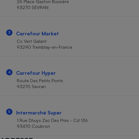
26 Place Gaston Bussière
Téléphone mobile -
93270 SEVRAN
Smartphone
Plaque de cuisson à
induction
3
Carrefour Market
Cc Vert Galant
Climatiseur -
93290 Tremblay-en-France
Ventilateur
Antivirus
4
Carrefour Hyper
Route Des Petits Ponts
Climatiseur -
Ventilateur
93270 Sevran
5
Intermarché Super
1 Rue Dhuys Zac Des Prés - Cd 136
93470 Coubron