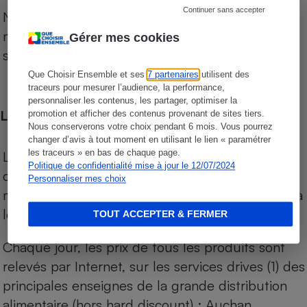
Continuer sans accepter
Notre comparateur de supermarchés propose le
niveau de prix des supermarchés, géolocalisés
Gérer mes cookies
sur le territoire français.
Que Choisir Ensemble et ses
7 partenaires
utilisent des
traceurs pour mesurer l’audience, la performance,
personnaliser les contenus, les partager, optimiser la
Les comparaisons de prix
promotion et afficher des contenus provenant de sites tiers.
Nous conserverons votre choix pendant 6 mois. Vous pourrez
changer d’avis à tout moment en utilisant le lien « paramétrer
les traceurs » en bas de chaque page.
Les comparaisons sont réalisées sur l’ensemble
Politique de confidentialité mise à jour le 12/07/2024
des produits des magasins. Les produits de
Personnaliser mes choix
marques de distributeurs (MDD) sont comparés à
leurs équivalents chez leurs concurrents.
TOUT ACCEPTER & FERMER
Chaque jour, les prix de tous les produits sont
relevés par Internet, sur les services drives (1) des
principales enseignes de la grande distribution
alimentaire (hors hard discount) : Auchan,