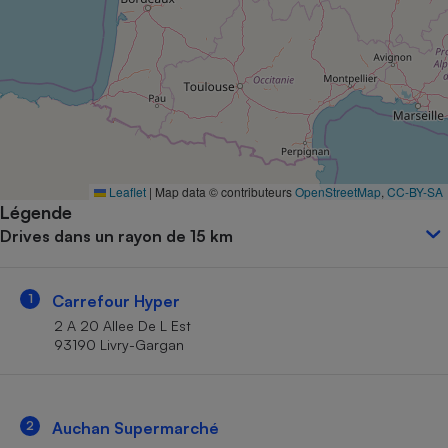
Petit électroménager - U
Complément
alimentaire
Mutuelle
Assurance emprunteur
Matelas
Leaflet
|
Map data © contributeurs
OpenStreetMap
,
CC-BY-SA
Champagne
Légende
bouteille
Banque en 
Drives dans un rayon de 15 km
Téléviseur
Antimoustique
Lave-linge
1
Carrefour Hyper
2 A 20 Allee De L Est
93190 Livry-Gargan
Radiateur électrique
2
Auchan Supermarché