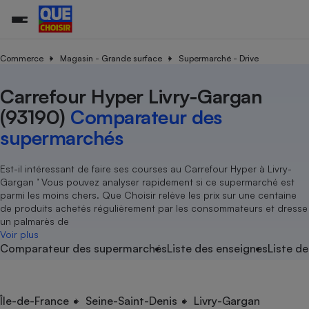
Commerce
Magasin - Grande surface
Supermarché - Drive
Carrefour Hyper Livry-Gargan
Additifs a
Comparate
Comparatif
Comparateu
Comparatif
Comparateu
Comparatif
Comparati
Substances
Toutes les actualités
Tous les services
Tous nos combats
L’association
Organismes de défense 
Train
supermarc
cosmétiqu
(93190)
Comparateur des
Comparateu
Achat - Vente - Travaux
Démarche administrative
Enquêtes
Nos actions
Nos missions
Système judiciaire
Transport aérien
gratuit
supermarchés
Copropriété
Famille
Guides d'achat
Nos grandes victoires
Notre méthodologie
Location
Senior
Comparateu
Comparate
Comparati
Comparatif
Comparate
Comparatif
Comparatif
Est-il intéressant de faire ses courses au Carrefour Hyper à Livry-
Conseils
Les billets de la présidente
Notre financement
supermarc
électrique
Gargan ’ Vous pouvez analyser rapidement si ce supermarché est
Service marchand
Magasin - Grande surfac
Sport
Soumettre un litige
Brèves
Nos associations locales
Nos partenaires
parmi les moins chers. Que Choisir relève les prix sur une centaine
Air
Marketing - Fidélisation
Vacances - Tourisme
Lettres types
de produits achetés régulièrement par les consommateurs et dresse
Nous rejoindre
Nous rejoindre
Déchet
un palmarès de
Méthode de vente - Abu
Rencontrer une association locale
Comparate
Comparatif
Comparatif
Comparatif
Comparatif
Voir plus
En savoir plus sur Que Choisir Ensemble
Eau
Comparateur des supermarchés
Liste des enseignes
Liste de
s
Agriculture
Achat - Vente - Location
Energie
Nutrition
Assurance auto
-nous ?
Produit alimentaire
Carburant
Comparati
Comparati
Comparati
Comparate
Île-de-France
Seine-Saint-Denis
Livry-Gargan