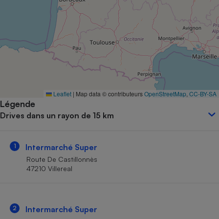
Petit électroménager - U
Complément
alimentaire
Mutuelle
Assurance emprunteur
Matelas
Leaflet
|
Map data © contributeurs
OpenStreetMap
,
CC-BY-SA
Champagne
Légende
bouteille
Banque en 
Drives dans un rayon de 15 km
Téléviseur
Antimoustique
Lave-linge
1
Intermarché Super
Route De Castillonnès
47210 Villereal
Radiateur électrique
2
Intermarché Super