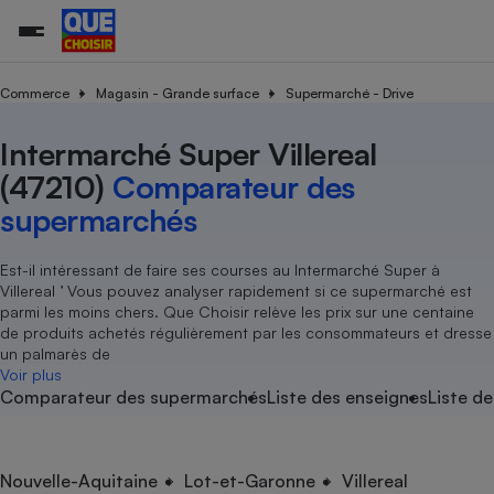
Commerce
Magasin - Grande surface
Supermarché - Drive
Intermarché Super Villereal
Additifs a
Comparate
Comparatif
Comparateu
Comparatif
Comparateu
Comparatif
Comparati
Substances
Toutes les actualités
Tous les services
Tous nos combats
L’association
Organismes de défense 
Train
supermarc
cosmétiqu
(47210)
Comparateur des
Comparateu
Achat - Vente - Travaux
Démarche administrative
Enquêtes
Nos actions
Nos missions
Système judiciaire
Transport aérien
gratuit
supermarchés
Copropriété
Famille
Guides d'achat
Nos grandes victoires
Notre méthodologie
Location
Senior
Comparateu
Comparate
Comparati
Comparatif
Comparate
Comparatif
Comparatif
Est-il intéressant de faire ses courses au Intermarché Super à
Conseils
Les billets de la présidente
Notre financement
supermarc
électrique
Villereal ’ Vous pouvez analyser rapidement si ce supermarché est
Service marchand
Magasin - Grande surfac
Sport
Soumettre un litige
Brèves
Nos associations locales
Nos partenaires
parmi les moins chers. Que Choisir relève les prix sur une centaine
Air
Marketing - Fidélisation
Vacances - Tourisme
Lettres types
de produits achetés régulièrement par les consommateurs et dresse
Nous rejoindre
Nous rejoindre
Déchet
un palmarès de
Méthode de vente - Abu
Rencontrer une association locale
Comparate
Comparatif
Comparatif
Comparatif
Comparatif
Voir plus
En savoir plus sur Que Choisir Ensemble
Eau
Comparateur des supermarchés
Liste des enseignes
Liste de
s
Agriculture
Achat - Vente - Location
Energie
Nutrition
Assurance auto
-nous ?
Produit alimentaire
Carburant
Comparati
Comparati
Comparati
Comparate
Nouvelle-Aquitaine
Lot-et-Garonne
Villereal