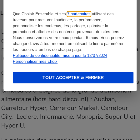
Les comparaisons de prix
Que Choisir Ensemble et ses
7 partenaires
utilisent des
traceurs pour mesurer l’audience, la performance,
personnaliser les contenus, les partager, optimiser la
Les comparaisons sont réalisées sur l’ensemble
promotion et afficher des contenus provenant de sites tiers.
Nous conserverons votre choix pendant 6 mois. Vous pourrez
des produits des magasins. Les produits de
changer d’avis à tout moment en utilisant le lien « paramétrer
marques de distributeurs (MDD) sont comparés à
les traceurs » en bas de chaque page.
Politique de confidentialité mise à jour le 12/07/2024
leurs équivalents chez leurs concurrents.
Personnaliser mes choix
Chaque jour, les prix de tous les produits sont
TOUT ACCEPTER & FERMER
relevés par Internet, sur les services drives (1) des
principales enseignes de la grande distribution
alimentaire (hors hard discount) : Auchan,
Carrefour Hyper, Carrefour Market, Carrefour
City, Leclerc, Intermarché, Monoprix, Super U et
Hyper U.