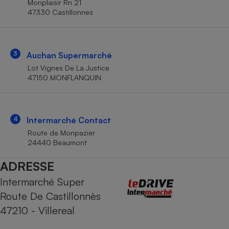
Monplaisir Rn 21
Téléphone mobile -
47330 Castillonnes
Smartphone
Plaque de cuisson à
induction
3
Auchan Supermarché
Lot Vignes De La Justice
Climatiseur -
47150 MONFLANQUIN
Ventilateur
Antivirus
4
Intermarché Contact
Route de Monpazier
Climatiseur -
Ventilateur
24440 Beaumont
ADRESSE
Intermarché Super
Route De Castillonnès
47210 - Villereal