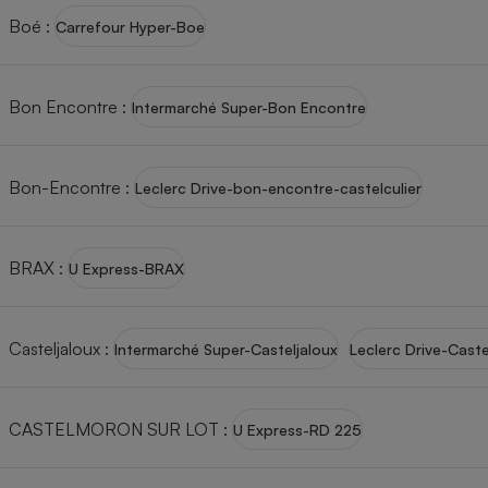
Boé
:
Internet
Carrefour Hyper-Boe
Gros électroménager
Téléphonie
Petit électroménager 
Bon Encontre
:
Intermarché Super-Bon Encontre
Complément
alimentaire
Mutuelle
Assurance emprunteu
Bon-Encontre
:
Leclerc Drive-bon-encontre-castelculier
BRAX
:
U Express-BRAX
Matelas
Champa
boutei
Banque 
Téléviseur
Casteljaloux
:
Intermarché Super-Casteljaloux
Leclerc Drive-Caste
Antimoustique
Lave-linge
CASTELMORON SUR LOT
:
U Express-RD 225