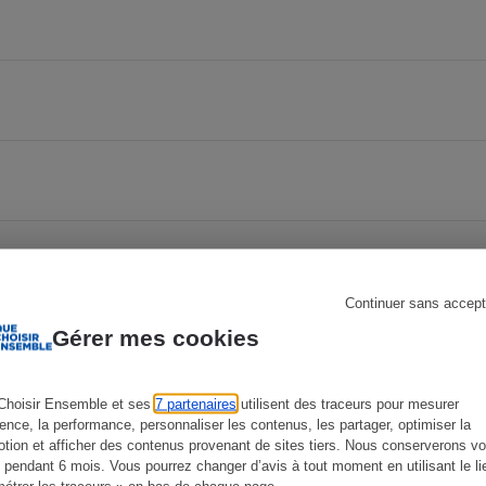
Électricité - Gaz
Appareil photo
numérique
Four encastrable
Lessive
Continuer sans accept
Gérer mes cookies
Aspirateur
Choisir Ensemble et ses
7 partenaires
utilisent des traceurs pour mesurer
ience, la performance, personnaliser les contenus, les partager, optimiser la
tion et afficher des contenus provenant de sites tiers. Nous conserverons vo
 pendant 6 mois. Vous pourrez changer d’avis à tout moment en utilisant le li
étrer les traceurs » en bas de chaque page.