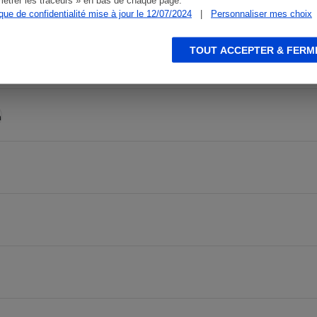
Le Passage
ique de confidentialité mise à jour le 12/07/2024
|
Personnaliser mes choix
TOUT ACCEPTER & FERM
rmande
Leclerc Drive-Marmande
Leclerc Drive-Marmande - Route d
s
Réfrigérateur
n