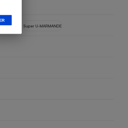
ER
e Bordeaux
Super U-MARMANDE