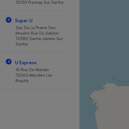
72130 Fresnay Sur Sarthe
Internet
Gros électroménager
Téléphonie
3
Super U
Petit électroménager 
Zac De La Prairie Des
Complément
Moulins Rue Du Sablon
alimentaire
72380 Sainte Jamme Sur
Mutuelle
Assurance emprunteu
Sarthe
4
U Express
15 Rue De Mohain
Matelas
Champa
72260 Marolles Les
boutei
Braults
Banque 
Téléviseur
Antimoustique
Lave-linge