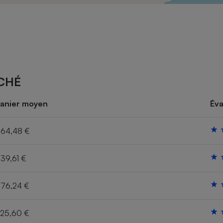
Électricité - Gaz
Appareil photo
numérique
Four encastrable
CHÉ
Lessive
anier moyen
Éva
64,48 €
39,61 €
Aspirateur
76,24 €
25,60 €