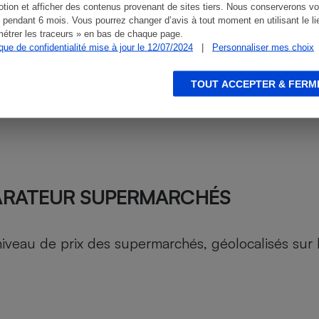
tion et afficher des contenus provenant de sites tiers. Nous conserverons vo
 pendant 6 mois. Vous pourrez changer d’avis à tout moment en utilisant le li
étrer les traceurs » en bas de chaque page.
ique de confidentialité mise à jour le 12/07/2024
|
Personnaliser mes choix
TOUT ACCEPTER & FERM
ARATEUR SUPERMARCHÉS
au de prix des supermarchés, géolocalisés sur le 