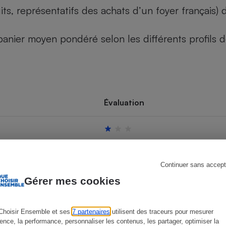
its, représentatifs des achats d’un foyer français
u panier moyen pondéré selon les différents profils
s
Réfrigérateur
Évaluation
Continuer sans accept
Gérer mes cookies
Choisir Ensemble et ses
7 partenaires
utilisent des traceurs pour mesurer
ience, la performance, personnaliser les contenus, les partager, optimiser la