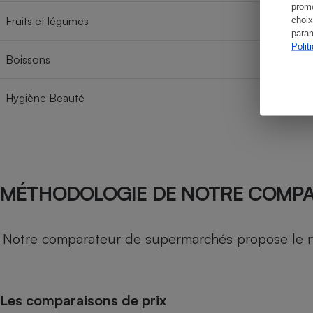
promo
Fruits et légumes
choix
param
Polit
Boissons
Hygiène Beauté
MÉTHODOLOGIE DE NOTRE COMP
Notre comparateur de supermarchés propose le nive
Les comparaisons de prix