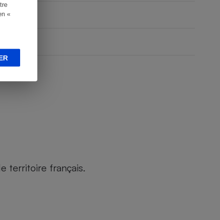
tre
en «
ER
territoire français.