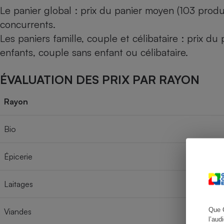
Le panier global : prix du panier moyen (103 produ
concurrents.
Les paniers famille, couple et célibataire : prix d
Cafetière à expresso
enfants, couple sans enfant ou célibataire.
ÉVALUATION DES PRIX PAR RAYON
Rayon
Bio
Robot ménager
Épicerie
Laitages
Que 
Viandes
l’aud