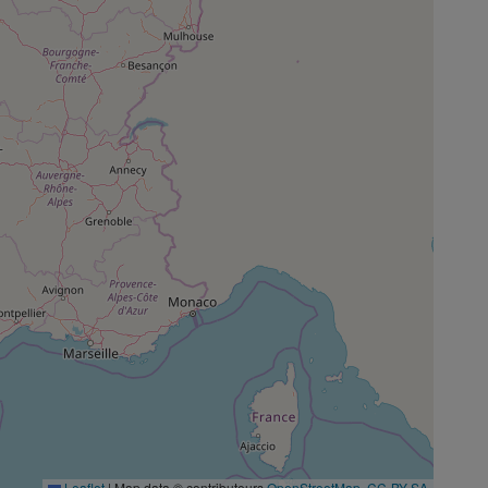
Leaflet
|
Map data © contributeurs
OpenStreetMap
,
CC-BY-SA