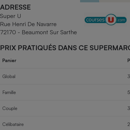
Radiateur électrique
ADRESSE
Super U
Téléphone mobile -
Rue Henri De Navarre
Smartphone
Plaque de cuisson à
72170 - Beaumont Sur Sarthe
induction
PRIX PRATIQUÉS DANS CE SUPERMAR
Climatiseur -
Panier
P
Ventilateur
Global
3
Antivirus
Famille
5
Climatiseur -
Ventilateur
Couple
3
Célibataire
2