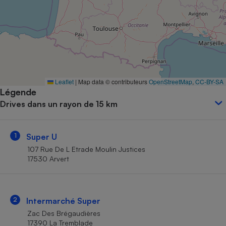
Petit électroménager - U
Complément
alimentaire
Mutuelle
Assurance emprunteur
Leaflet
|
Map data © contributeurs
OpenStreetMap
,
CC-BY-SA
Légende
Matelas
Champagne
Drives dans un rayon de 15 km
bouteille
Banque en 
Téléviseur
1
Super U
Antimoustique
Lave-linge
107 Rue De L Etrade Moulin Justices
17530 Arvert
Radiateur électrique
2
Intermarché Super
Zac Des Brégaudières
17390 La Tremblade