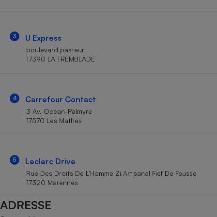
Téléphone mobile -
Smartphone
Plaque de cuisson à
induction
3
U Express
boulevard pasteur
17390 LA TREMBLADE
Climatiseur -
Ventilateur
4
Carrefour Contact
Antivirus
3 Av. Ocean-Palmyre
17570 Les Mathes
Climatiseur -
Ventilateur
5
Leclerc Drive
Rue Des Droits De L’Homme Zi Artisanal Fief De Feusse
17320 Marennes
ADRESSE