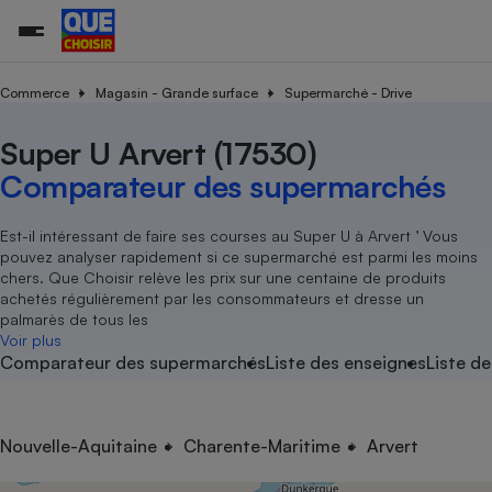
Commerce
Magasin - Grande surface
Supermarché - Drive
Super U Arvert (17530)
Additifs a
Comparate
Comparatif
Comparateu
Comparatif
Comparateu
Comparatif
Comparati
Substances
Toutes les actualités
Tous les services
Tous nos combats
L’association
Organismes de défense 
Train
supermarc
cosmétiqu
Comparateur des supermarchés
Comparateu
Achat - Vente - Travaux
Démarche administrative
Enquêtes
Nos actions
Nos missions
Système judiciaire
Transport aérien
gratuit
Copropriété
Famille
Guides d'achat
Nos grandes victoires
Notre méthodologie
Est-il intéressant de faire ses courses au Super U à Arvert ’ Vous
Location
Senior
pouvez analyser rapidement si ce supermarché est parmi les moins
Comparateu
Comparate
Comparati
Comparatif
Comparate
Comparatif
Comparatif
Conseils
Les billets de la présidente
Notre financement
chers. Que Choisir relève les prix sur une centaine de produits
supermarc
électrique
Service marchand
Magasin - Grande surfac
Sport
Soumettre un litige
achetés régulièrement par les consommateurs et dresse un
Brèves
Nos associations locales
Nos partenaires
Air
palmarès de tous les
Marketing - Fidélisation
Vacances - Tourisme
Lettres types
Voir plus
Nous rejoindre
Nous rejoindre
Déchet
Comparateur des supermarchés
Liste des enseignes
Liste de
Méthode de vente - Abu
Rencontrer une association locale
Comparate
Comparatif
Comparatif
Comparatif
Comparatif
En savoir plus sur Que Choisir Ensemble
Eau
s
Agriculture
Achat - Vente - Location
Energie
Nutrition
Assurance auto
Nouvelle-Aquitaine
Charente-Maritime
Arvert
-nous ?
Produit alimentaire
Carburant
Comparati
Comparati
Comparati
Comparate