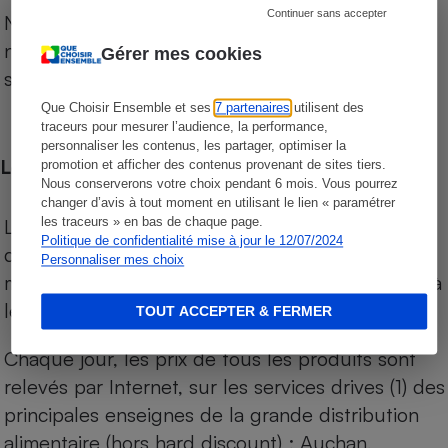
Continuer sans accepter
Notre comparateur de supermarchés propose le
niveau de prix des supermarchés, géolocalisés
Gérer mes cookies
sur le territoire français.
Que Choisir Ensemble et ses
7 partenaires
utilisent des
traceurs pour mesurer l’audience, la performance,
personnaliser les contenus, les partager, optimiser la
Les comparaisons de prix
promotion et afficher des contenus provenant de sites tiers.
Nous conserverons votre choix pendant 6 mois. Vous pourrez
changer d’avis à tout moment en utilisant le lien « paramétrer
Les comparaisons sont réalisées sur l’ensemble
les traceurs » en bas de chaque page.
Politique de confidentialité mise à jour le 12/07/2024
des produits des magasins. Les produits de
Personnaliser mes choix
marques de distributeurs (MDD) sont comparés à
leurs équivalents chez leurs concurrents.
TOUT ACCEPTER & FERMER
Chaque jour, les prix de tous les produits sont
relevés par Internet, sur les services drives (1) des
principales enseignes de la grande distribution
alimentaire (hors hard discount) : Auchan,