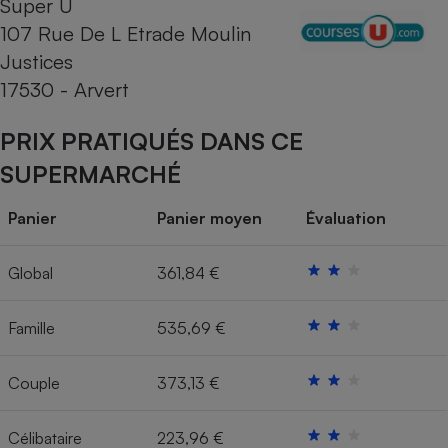
Super U
107 Rue De L Etrade Moulin
Cafetière à expressos
Justices
17530 - Arvert
PRIX PRATIQUÉS DANS CE
SUPERMARCHÉ
Panier
Panier moyen
Évaluation
Robot ménager
Global
361,84 €
Famille
535,69 €
Couple
373,13 €
Célibataire
223,96 €