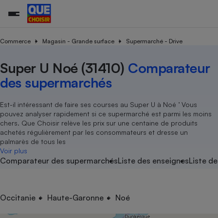
Commerce
Magasin - Grande surface
Supermarché - Drive
Super U Noé (31410)
Comparateur
Additifs a
Comparate
Comparatif
Comparateu
Comparatif
Comparateu
Comparatif
Comparati
Substances
Toutes les actualités
Tous les services
Tous nos combats
L’association
Organismes de défense 
Train
supermarc
cosmétiqu
des supermarchés
Comparateu
Achat - Vente - Travaux
Démarche administrative
Enquêtes
Nos actions
Nos missions
Système judiciaire
Transport aérien
gratuit
Copropriété
Famille
Guides d'achat
Nos grandes victoires
Notre méthodologie
Est-il intéressant de faire ses courses au Super U à Noé ’ Vous
Location
Senior
pouvez analyser rapidement si ce supermarché est parmi les moins
Comparateu
Comparate
Comparati
Comparatif
Comparate
Comparatif
Comparatif
Conseils
Les billets de la présidente
Notre financement
chers. Que Choisir relève les prix sur une centaine de produits
supermarc
électrique
Service marchand
Magasin - Grande surfac
Sport
Soumettre un litige
achetés régulièrement par les consommateurs et dresse un
Brèves
Nos associations locales
Nos partenaires
Air
palmarès de tous les
Marketing - Fidélisation
Vacances - Tourisme
Lettres types
Voir plus
Nous rejoindre
Nous rejoindre
Déchet
Comparateur des supermarchés
Liste des enseignes
Liste de
Méthode de vente - Abu
Rencontrer une association locale
Comparate
Comparatif
Comparatif
Comparatif
Comparatif
En savoir plus sur Que Choisir Ensemble
Eau
s
Agriculture
Achat - Vente - Location
Energie
Nutrition
Assurance auto
Occitanie
Haute-Garonne
Noé
-nous ?
Produit alimentaire
Carburant
Comparati
Comparati
Comparati
Comparate