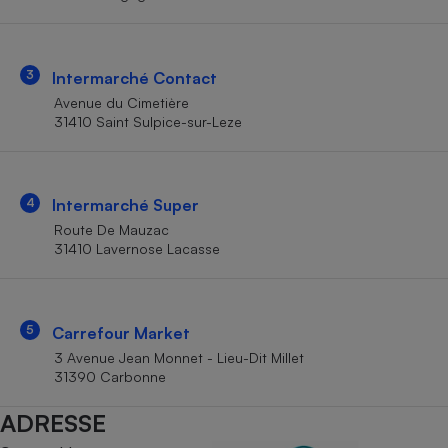
Téléphone mobile -
Smartphone
Plaque de cuisson à
induction
3
Intermarché Contact
Avenue du Cimetière
31410 Saint Sulpice-sur-Leze
Climatiseur -
Ventilateur
4
Intermarché Super
Antivirus
Route De Mauzac
31410 Lavernose Lacasse
Climatiseur -
Ventilateur
5
Carrefour Market
3 Avenue Jean Monnet - Lieu-Dit Millet
31390 Carbonne
ADRESSE