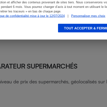
tion et afficher des contenus provenant de sites tiers. Nous conserverons vo
 pendant 6 mois. Vous pourrez changer d’avis à tout moment en utilisant le li
étrer les traceurs » en bas de chaque page.
ique de confidentialité mise à jour le 12/07/2024
|
Personnaliser mes choix
TOUT ACCEPTER & FERM
ARATEUR SUPERMARCHÉS
au de prix des supermarchés, géolocalisés sur le 