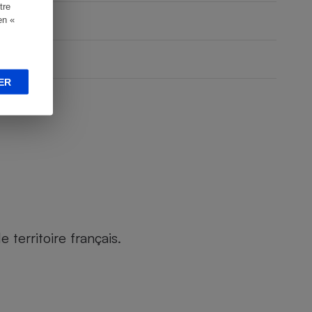
tre
en «
ER
territoire français.