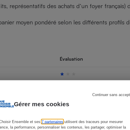
its, représentatifs des achats d’un foyer français
u panier moyen pondéré selon les différents profils
s
Réfrigérateur
Évaluation
Continuer sans accept
Gérer mes cookies
Choisir Ensemble et ses
7 partenaires
utilisent des traceurs pour mesurer
ience, la performance, personnaliser les contenus, les partager, optimiser la