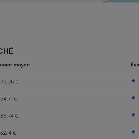
Électricité - Gaz
Appareil photo
numérique
Four encastrable
CHÉ
Lessive
anier moyen
Éva
75,05 €
54,71 €
Aspirateur
86,74 €
32,14 €