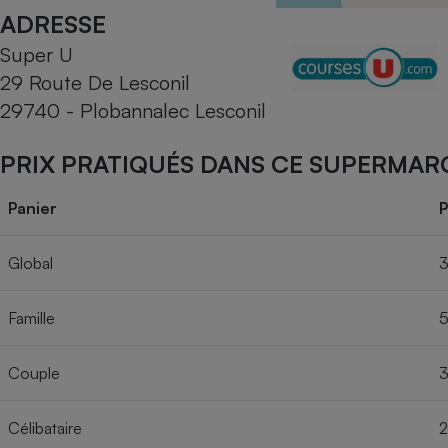
Radiateur électrique
ADRESSE
Super U
Téléphone mobile -
29 Route De Lesconil
Smartphone
Plaque de cuisson à
29740 - Plobannalec Lesconil
induction
PRIX PRATIQUÉS DANS CE SUPERMAR
Climatiseur -
Panier
P
Ventilateur
Global
3
Antivirus
Famille
5
Climatiseur -
Ventilateur
Couple
3
Célibataire
2