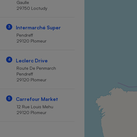
Gaulle
Internet
29750 Loctudy
Gros électroménager
Téléphonie
3
Intermarché Super
Petit électroménager 
Complément
Pendreff
alimentaire
29120 Plomeur
Mutuelle
Assurance emprunteu
4
Leclerc Drive
Route De Penmarch
Pendreff
Matelas
Champa
29120 Plomeur
boutei
Banque 
Téléviseur
5
Carrefour Market
Antimoustique
12 Rue Louis Mehu
Lave-linge
29120 Plomeur