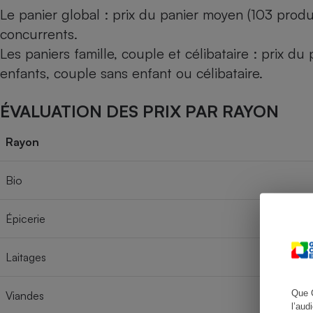
Le panier global : prix du panier moyen (103 produ
concurrents.
Les paniers famille, couple et célibataire : prix d
Cafetière à expresso
enfants, couple sans enfant ou célibataire.
ÉVALUATION DES PRIX PAR RAYON
Rayon
Bio
Robot ménager
Épicerie
Laitages
Que 
Viandes
l’aud