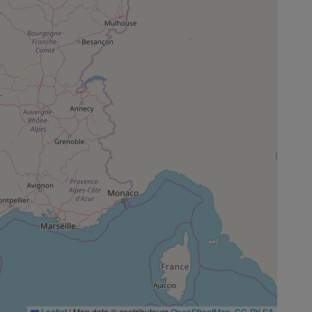
Leaflet
|
Map data © contributeurs
OpenStreetMap
,
CC-BY-SA