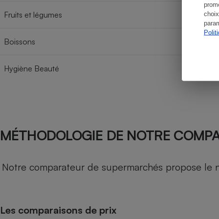
promo
Fruits et légumes
choix
param
Polit
Boissons
Hygiène Beauté
MÉTHODOLOGIE DE NOTRE COMP
Notre comparateur de supermarchés propose le nive
Les comparaisons de prix