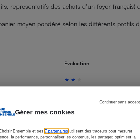
its, représentatifs des achats d’un foyer français
u panier moyen pondéré selon les différents profils
s
Réfrigérateur
Évaluation
Continuer sans accept
Gérer mes cookies
Choisir Ensemble et ses
7 partenaires
utilisent des traceurs pour mesurer
ience, la performance, personnaliser les contenus, les partager, optimiser la