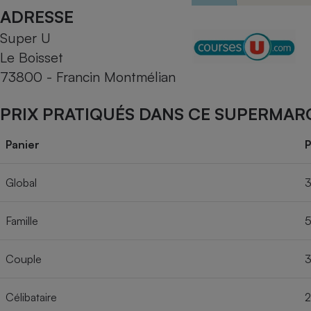
Radiateur électrique
ADRESSE
Super U
Téléphone mobile -
Le Boisset
Smartphone
Plaque de cuisson à
73800 - Francin Montmélian
induction
PRIX PRATIQUÉS DANS CE SUPERMAR
Climatiseur -
Panier
P
Ventilateur
Global
3
Antivirus
Famille
5
Climatiseur -
Ventilateur
Couple
3
Célibataire
2