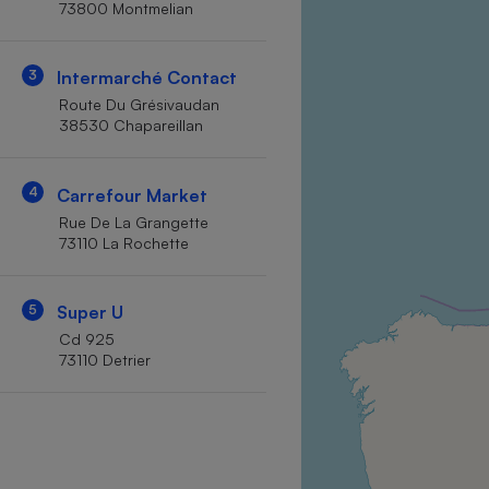
73800 Montmelian
Internet
Gros électroménager
Téléphonie
3
Intermarché Contact
Petit électroménager 
Route Du Grésivaudan
Complément
38530 Chapareillan
alimentaire
Mutuelle
Assurance emprunteu
4
Carrefour Market
Rue De La Grangette
73110 La Rochette
Matelas
Champa
boutei
5
Super U
Banque 
Cd 925
Téléviseur
73110 Detrier
Antimoustique
Lave-linge