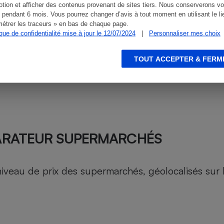
tion et afficher des contenus provenant de sites tiers. Nous conserverons vo
 pendant 6 mois. Vous pourrez changer d’avis à tout moment en utilisant le li
étrer les traceurs » en bas de chaque page.
ique de confidentialité mise à jour le 12/07/2024
|
Personnaliser mes choix
TOUT ACCEPTER & FERM
ARATEUR SUPERMARCHÉS
au de prix des supermarchés, géolocalisés sur le 