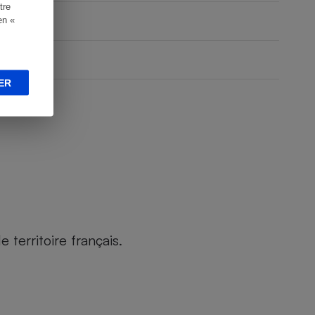
tre
en «
ER
territoire français.