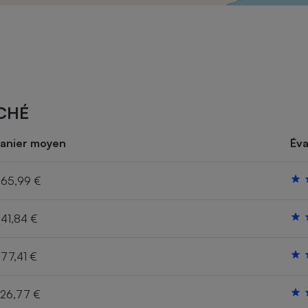
Électricité - Gaz
Appareil photo
numérique
Four encastrable
CHÉ
Lessive
anier moyen
Éva
65,99 €
41,84 €
Aspirateur
77,41 €
26,77 €