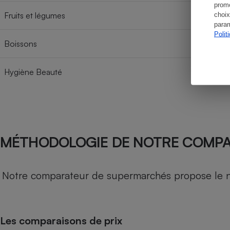
promo
Fruits et légumes
choix
param
Polit
Boissons
Hygiène Beauté
MÉTHODOLOGIE DE NOTRE COMP
Notre comparateur de supermarchés propose le nive
Les comparaisons de prix