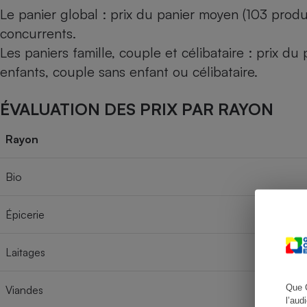
Le panier global : prix du panier moyen (103 produ
concurrents.
Les paniers famille, couple et célibataire : prix d
Cafetière à expresso
enfants, couple sans enfant ou célibataire.
ÉVALUATION DES PRIX PAR RAYON
Rayon
Bio
Robot ménager
Épicerie
Laitages
Que 
Viandes
l’aud