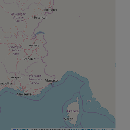
Leaflet
|
Map data © contributeurs
OpenStreetMap
,
CC-BY-SA