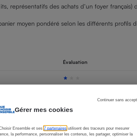
its, représentatifs des achats d’un foyer français
u panier moyen pondéré selon les différents profils
s
Réfrigérateur
Évaluation
Continuer sans accept
Gérer mes cookies
Choisir Ensemble et ses
7 partenaires
utilisent des traceurs pour mesurer
ience, la performance, personnaliser les contenus, les partager, optimiser la