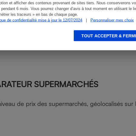
tion et afficher des contenus provenant de sites tiers. Nous conserverons vo
 pendant 6 mois. Vous pourrez changer d’avis à tout moment en utilisant le li
étrer les traceurs » en bas de chaque page.
ique de confidentialité mise à jour le 12/07/2024
|
Personnaliser mes choix
TOUT ACCEPTER & FERM
ARATEUR SUPERMARCHÉS
au de prix des supermarchés, géolocalisés sur le 