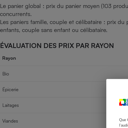
Le panier global : prix du panier moyen (103 produ
concurrents.
Les paniers famille, couple et célibataire : prix d
Cafetière à expresso
enfants, couple sans enfant ou célibataire.
ÉVALUATION DES PRIX PAR RAYON
Rayon
Bio
Robot ménager
Épicerie
Laitages
Que 
Viandes
l’aud