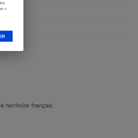
tre
en «
ER
territoire français.