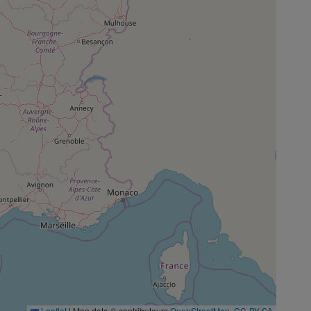
Leaflet
|
Map data © contributeurs
OpenStreetMap
,
CC-BY-SA