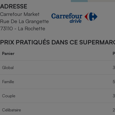
Radiateur électrique
ADRESSE
Carrefour Market
Téléphone mobile -
Rue De La Grangette
Smartphone
Plaque de cuisson à
73110 - La Rochette
induction
PRIX PRATIQUÉS DANS CE SUPERMAR
Climatiseur -
Panier
P
Ventilateur
Global
3
Antivirus
Famille
5
Climatiseur -
Ventilateur
Couple
3
Célibataire
2