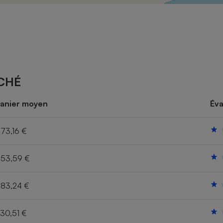
Électricité - Gaz
Appareil photo
numérique
Four encastrable
CHÉ
Lessive
anier moyen
Éva
73,16 €
53,59 €
Aspirateur
83,24 €
30,51 €