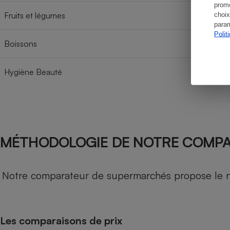
promo
Fruits et légumes
choix
param
Polit
Boissons
Hygiène Beauté
MÉTHODOLOGIE DE NOTRE COMP
Notre comparateur de supermarchés propose le nive
Les comparaisons de prix