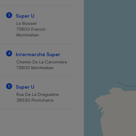
Internet
3
Super U
Gros électroménager
Téléphonie
Le Boisset
Petit électroménager 
73800 Francin
Complément
Montmélian
alimentaire
Mutuelle
Assurance emprunteu
4
Intermarché Super
Chemin De La Caronnière
73800 Montmelian
Matelas
Champa
boutei
5
Super U
Banque 
Rue De La Dragueline
Téléviseur
38530 Pontcharra
Antimoustique
Lave-linge