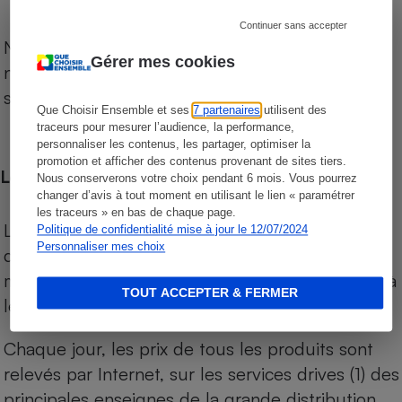
Continuer sans accepter
Notre comparateur de supermarchés propose le
Gérer mes cookies
niveau de prix des supermarchés, géolocalisés
sur le territoire français.
Que Choisir Ensemble et ses
7 partenaires
utilisent des
traceurs pour mesurer l’audience, la performance,
personnaliser les contenus, les partager, optimiser la
promotion et afficher des contenus provenant de sites tiers.
Les comparaisons de prix
Nous conserverons votre choix pendant 6 mois. Vous pourrez
changer d’avis à tout moment en utilisant le lien « paramétrer
les traceurs » en bas de chaque page.
Les comparaisons sont réalisées sur l’ensemble
Politique de confidentialité mise à jour le 12/07/2024
Personnaliser mes choix
des produits des magasins. Les produits de
marques de distributeurs (MDD) sont comparés à
TOUT ACCEPTER & FERMER
leurs équivalents chez leurs concurrents.
Chaque jour, les prix de tous les produits sont
relevés par Internet, sur les services drives (1) des
principales enseignes de la grande distribution