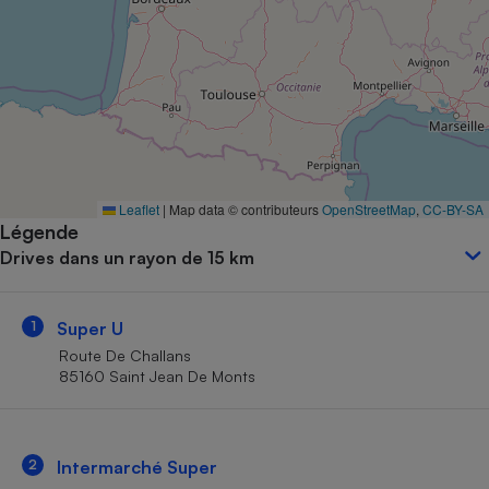
Petit électroménager - U
Complément
alimentaire
Mutuelle
Assurance emprunteur
Matelas
Leaflet
|
Map data © contributeurs
OpenStreetMap
,
CC-BY-SA
Champagne
Légende
bouteille
Banque en 
Drives dans un rayon de 15 km
Téléviseur
Antimoustique
Lave-linge
1
Super U
Route De Challans
85160 Saint Jean De Monts
Radiateur électrique
2
Intermarché Super