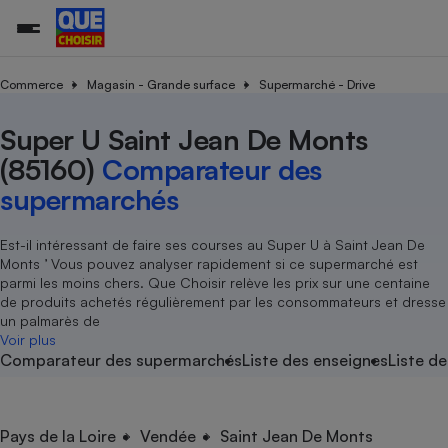
Commerce
Magasin - Grande surface
Supermarché - Drive
Super U Saint Jean De Monts
Additifs a
Comparate
Comparatif
Comparateu
Comparatif
Comparateu
Comparatif
Comparati
Substances
Toutes les actualités
Tous les services
Tous nos combats
L’association
Organismes de défense 
Train
supermarc
cosmétiqu
(85160)
Comparateur des
Comparateu
Achat - Vente - Travaux
Démarche administrative
Enquêtes
Nos actions
Nos missions
Système judiciaire
Transport aérien
gratuit
supermarchés
Copropriété
Famille
Guides d'achat
Nos grandes victoires
Notre méthodologie
Location
Senior
Comparateu
Comparate
Comparati
Comparatif
Comparate
Comparatif
Comparatif
Est-il intéressant de faire ses courses au Super U à Saint Jean De
Conseils
Les billets de la présidente
Notre financement
supermarc
électrique
Monts ’ Vous pouvez analyser rapidement si ce supermarché est
Service marchand
Magasin - Grande surfac
Sport
Soumettre un litige
Brèves
Nos associations locales
Nos partenaires
parmi les moins chers. Que Choisir relève les prix sur une centaine
Air
Marketing - Fidélisation
Vacances - Tourisme
Lettres types
de produits achetés régulièrement par les consommateurs et dresse
Nous rejoindre
Nous rejoindre
Déchet
un palmarès de
Méthode de vente - Abu
Rencontrer une association locale
Comparate
Comparatif
Comparatif
Comparatif
Comparatif
Voir plus
En savoir plus sur Que Choisir Ensemble
Eau
Comparateur des supermarchés
Liste des enseignes
Liste de
s
Agriculture
Achat - Vente - Location
Energie
Nutrition
Assurance auto
-nous ?
Produit alimentaire
Carburant
Comparati
Comparati
Comparati
Comparate
Pays de la Loire
Vendée
Saint Jean De Monts