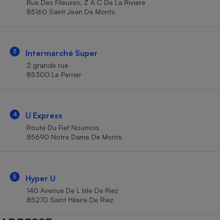
Rue Des Fileuses, Z A C De La Riviere
Téléphone mobile -
85160 Saint Jean De Monts
Smartphone
Plaque de cuisson à
induction
3
Intermarché Super
2 grande rue
Climatiseur -
85300 Le Perrier
Ventilateur
Antivirus
4
U Express
Route Du Fief Noumois
Climatiseur -
Ventilateur
85690 Notre Dame De Monts
5
Hyper U
140 Avenue De L Isle De Riez
85270 Saint Hilaire De Riez