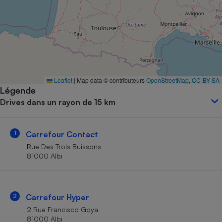
Petit électroménager - U
Complément
alimentaire
Mutuelle
Assurance emprunteur
Leaflet
|
Map data © contributeurs
OpenStreetMap
,
CC-BY-SA
Légende
Matelas
Champagne
Drives dans un rayon de 15 km
bouteille
Banque en 
Téléviseur
1
Carrefour Contact
Antimoustique
Lave-linge
Rue Des Trois Buissons
81000 Albi
Radiateur électrique
2
Carrefour Hyper
2 Rue Francisco Goya
81000 Albi