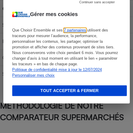
Continuer sans accepter
Carburant
30L
50L
70L
Gérer mes cookies
SP 95-E10
59,64 €
99,40 €
139,16 €
Que Choisir Ensemble et ses
7 partenaires
utilisent des
traceurs pour mesurer l’audience, la performance,
E85
24,72 €
41,20 €
57,68 €
personnaliser les contenus, les partager, optimiser la
promotion et afficher des contenus provenant de sites tiers.
Nous conserverons votre choix pendant 6 mois. Vous pourrez
Gazole
66,60 €
111,00 €
155,40 €
changer d’avis à tout moment en utilisant le lien « paramétrer
les traceurs » en bas de chaque page.
Politique de confidentialité mise à jour le 12/07/2024
SP 98
62,04 €
103,40 €
144,76 €
Personnaliser mes choix
TOUT ACCEPTER & FERMER
MÉTHODOLOGIE DE NOTRE
COMPARATEUR SUPERMARCHÉS