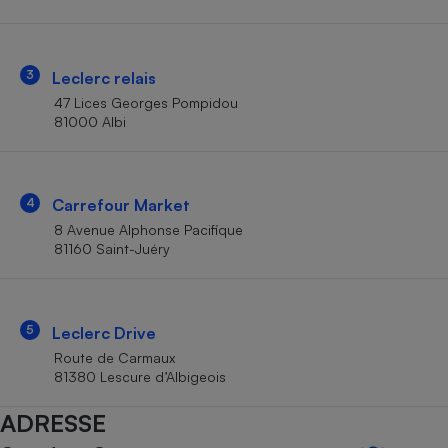
Téléphone mobile -
Smartphone
Plaque de cuisson à
induction
3
Leclerc relais
47 Lices Georges Pompidou
81000 Albi
Climatiseur -
Ventilateur
4
Carrefour Market
Antivirus
8 Avenue Alphonse Pacifique
81160 Saint-Juéry
Climatiseur -
Ventilateur
5
Leclerc Drive
Route de Carmaux
81380 Lescure d’Albigeois
ADRESSE