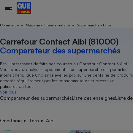
Commerce
Magasin - Grande surface
Supermarché - Drive
Carrefour Contact Albi (81000)
Additifs a
Comparate
Comparatif
Comparateu
Comparatif
Comparateu
Comparatif
Comparati
Substances
Toutes les actualités
Tous les services
Tous nos combats
L’association
Organismes de défense 
Train
supermarc
cosmétiqu
Comparateur des supermarchés
Comparateu
Achat - Vente - Travaux
Démarche administrative
Enquêtes
Nos actions
Nos missions
Système judiciaire
Transport aérien
gratuit
Copropriété
Famille
Guides d'achat
Nos grandes victoires
Notre méthodologie
Est-il intéressant de faire ses courses au Carrefour Contact à Albi ’
Location
Senior
Vous pouvez analyser rapidement si ce supermarché est parmi les
Comparateu
Comparate
Comparati
Comparatif
Comparate
Comparatif
Comparatif
Conseils
Les billets de la présidente
Notre financement
moins chers. Que Choisir relève les prix sur une centaine de produits
supermarc
électrique
Service marchand
Magasin - Grande surfac
Sport
Soumettre un litige
achetés régulièrement par les consommateurs et dresse un
Brèves
Nos associations locales
Nos partenaires
Air
palmarès de tous
Marketing - Fidélisation
Vacances - Tourisme
Lettres types
Voir plus
Nous rejoindre
Nous rejoindre
Déchet
Comparateur des supermarchés
Liste des enseignes
Liste de
Méthode de vente - Abu
Rencontrer une association locale
Comparate
Comparatif
Comparatif
Comparatif
Comparatif
En savoir plus sur Que Choisir Ensemble
Eau
s
Agriculture
Achat - Vente - Location
Energie
Nutrition
Assurance auto
Occitanie
Tarn
Albi
-nous ?
Produit alimentaire
Carburant
Comparati
Comparati
Comparati
Comparate