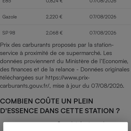
E85
0,824 €
07/08/2026
Gazole
2,220 €
07/08/2026
SP 98
2,068 €
07/08/2026
Prix des carburants proposés par la station-
service à proximité de ce supermarché. Les
données proviennent du Ministère de l’Economie,
des finances et de la relance - Données originales
téléchargées sur
https://www.prix-
carburants.gouv.fr/
, mise à jour du
07/08/2026
.
COMBIEN COÛTE UN PLEIN
D'ESSENCE DANS CETTE STATION ?
Capacité du réservoir