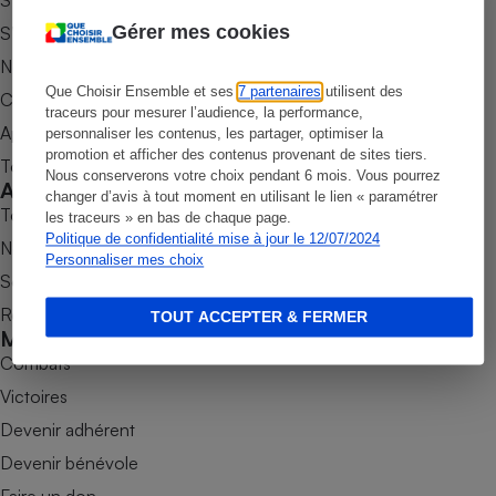
S’abonner au site
Gérer mes cookies
S’abonner au magazine
Petit électroménager - U
Complément
Nos newsletters
alimentaire
Mutuelle
Que Choisir Ensemble et ses
7 partenaires
utilisent des
Commander une parution
Assurance emprunteur
traceurs pour mesurer l’audience, la performance,
Appli Quel Produit
personnaliser les contenus, les partager, optimiser la
promotion et afficher des contenus provenant de sites tiers.
Tous nos tests de produits
Nous conserverons votre choix pendant 6 mois. Vous pourrez
Accompagner
changer d’avis à tout moment en utilisant le lien « paramétrer
Matelas
Tous nos comparateurs
les traceurs » en bas de chaque page.
Champagne
bouteille
Politique de confidentialité mise à jour le 12/07/2024
Nos services
Banque en 
Personnaliser mes choix
Soumettre un litige
Téléviseur
Antimoustique
Rencontrer une association locale
TOUT ACCEPTER & FERMER
Lave-linge
Mobiliser
Combats
Victoires
Devenir adhérent
Radiateur électrique
Devenir bénévole