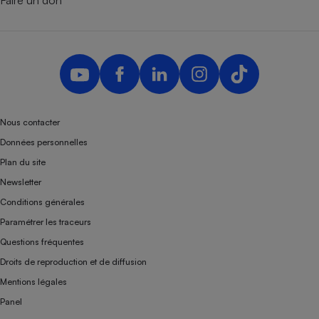
Faire un don
Téléphone mobile -
Smartphone
Plaque de cuisson à
induction
Climatiseur -
Ventilateur
Nous contacter
Données personnelles
Antivirus
Plan du site
Newsletter
Climatiseur -
Ventilateur
Conditions générales
Paramétrer les traceurs
Questions fréquentes
Droits de reproduction et de diffusion
Mentions légales
Panel