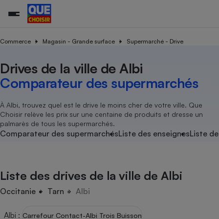
Commerce
Magasin - Grande surface
Supermarché - Drive
Drives de la ville de Albi
Additifs a
Comparate
Comparatif
Comparateu
Comparatif
Comparateu
Comparatif
Comparati
Substances
Toutes les actualités
Tous les services
Tous nos combats
L’association
Organismes de défense 
Train
supermarc
cosmétiqu
Comparateur des supermarchés
Comparateu
Achat - Vente - Travaux
Démarche administrative
Enquêtes
Nos actions
Nos missions
Système judiciaire
Transport aérien
gratuit
Copropriété
Famille
Guides d'achat
Nos grandes victoires
Notre méthodologie
À Albi, trouvez quel est le drive le moins cher de votre ville. Que
Location
Senior
Choisir relève les prix sur une centaine de produits et dresse un
Comparateu
Comparate
Comparati
Comparatif
Comparate
Comparatif
Comparatif
Conseils
Les billets de la présidente
Notre financement
palmarès de tous les supermarchés.
supermarc
électrique
Service marchand
Magasin - Grande surfac
Sport
Soumettre un litige
Comparateur des supermarchés
Liste des enseignes
Liste de
Brèves
Nos associations locales
Nos partenaires
Air
Marketing - Fidélisation
Vacances - Tourisme
Lettres types
Nous rejoindre
Nous rejoindre
Déchet
Méthode de vente - Abu
Rencontrer une association locale
Comparate
Comparatif
Comparatif
Comparatif
Comparatif
En savoir plus sur Que Choisir Ensemble
Liste des drives de la ville de Albi
Eau
s
Agriculture
Achat - Vente - Location
Energie
Occitanie
Tarn
Albi
Nutrition
Assurance auto
-nous ?
Produit alimentaire
Carburant
Comparati
Comparati
Comparati
Comparate
Albi
:
Carrefour Contact-Albi Trois Buisson