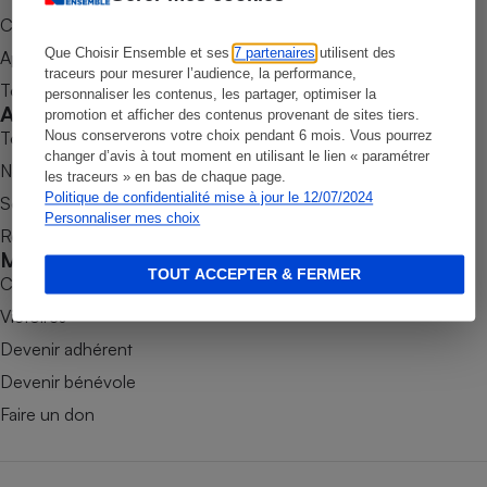
Commander une parution
Petit électroménager - U
Complément
Que Choisir Ensemble et ses
7 partenaires
utilisent des
Appli Quel Produit
alimentaire
traceurs pour mesurer l’audience, la performance,
Mutuelle
Tous nos tests de produits
personnaliser les contenus, les partager, optimiser la
Assurance emprunteur
Accompagner
promotion et afficher des contenus provenant de sites tiers.
Tous nos comparateurs
Nous conserverons votre choix pendant 6 mois. Vous pourrez
changer d’avis à tout moment en utilisant le lien « paramétrer
Nos services
les traceurs » en bas de chaque page.
Politique de confidentialité mise à jour le 12/07/2024
Soumettre un litige
Matelas
Champagne
Personnaliser mes choix
Rencontrer une association locale
bouteille
Banque en 
Mobiliser
TOUT ACCEPTER & FERMER
Téléviseur
Combats
Antimoustique
Victoires
Lave-linge
Devenir adhérent
Devenir bénévole
Faire un don
Radiateur électrique