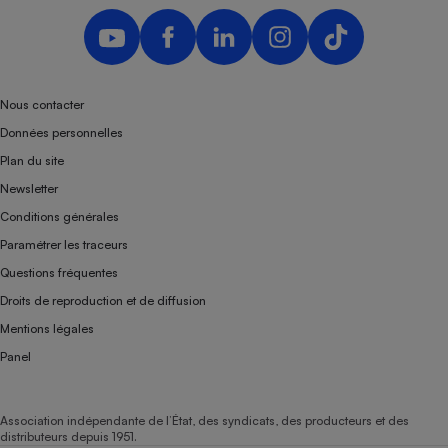
Téléphone mobile -
Smartphone
Plaque de cuisson à
induction
Nous contacter
Données personnelles
Climatiseur -
Plan du site
Ventilateur
Newsletter
Conditions générales
Antivirus
Paramétrer les traceurs
Climatiseur -
Questions fréquentes
Ventilateur
Droits de reproduction et de diffusion
Mentions légales
Panel
Association indépendante de l’État, des syndicats, des producteurs et des
distributeurs depuis 1951.