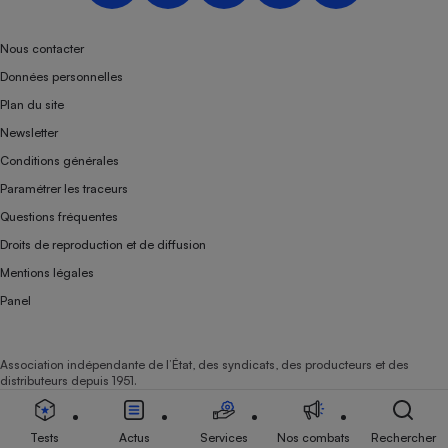
Téléphone mobile -
Smartphone
Plaque de cuisson à
Nous contacter
induction
Données personnelles
Plan du site
Newsletter
Climatiseur -
Conditions générales
Ventilateur
Paramétrer les traceurs
Questions fréquentes
Antivirus
Droits de reproduction et de diffusion
Climatiseur -
Mentions légales
Ventilateur
Panel
Association indépendante de l’État, des syndicats, des producteurs et des
distributeurs depuis 1951.
Tests
Actus
Services
Nos combats
Rechercher