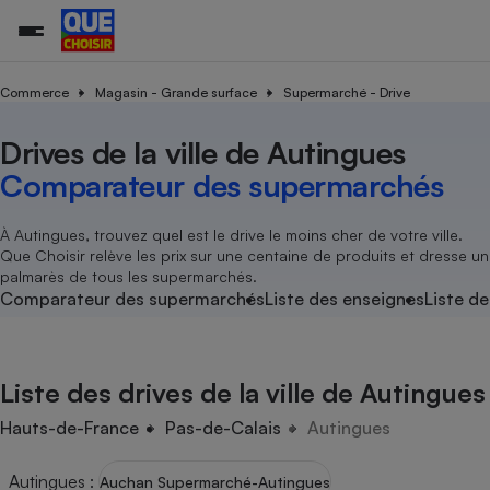
Commerce
Magasin - Grande surface
Supermarché - Drive
Drives de la ville de Autingues
Additifs a
Comparate
Comparatif
Comparateu
Comparatif
Comparateu
Comparatif
Comparati
Substances
Toutes les actualités
Tous les services
Tous nos combats
L’association
Organismes de défense 
Train
supermarc
cosmétiqu
Comparateur des supermarchés
Comparateu
Achat - Vente - Travaux
Démarche administrative
Enquêtes
Nos actions
Nos missions
Système judiciaire
Transport aérien
gratuit
Copropriété
Famille
Guides d'achat
Nos grandes victoires
Notre méthodologie
À Autingues, trouvez quel est le drive le moins cher de votre ville.
Location
Senior
Que Choisir relève les prix sur une centaine de produits et dresse un
Comparateu
Comparate
Comparati
Comparatif
Comparate
Comparatif
Comparatif
Conseils
Les billets de la présidente
Notre financement
palmarès de tous les supermarchés.
supermarc
électrique
Service marchand
Magasin - Grande surfac
Sport
Soumettre un litige
Comparateur des supermarchés
Liste des enseignes
Liste de
Brèves
Nos associations locales
Nos partenaires
Air
Marketing - Fidélisation
Vacances - Tourisme
Lettres types
Nous rejoindre
Nous rejoindre
Déchet
Méthode de vente - Abu
Rencontrer une association locale
Comparate
Comparatif
Comparatif
Comparatif
Comparatif
En savoir plus sur Que Choisir Ensemble
Liste des drives de la ville de Autingues
Eau
s
Agriculture
Achat - Vente - Location
Energie
Hauts-de-France
Pas-de-Calais
Autingues
Nutrition
Assurance auto
-nous ?
Produit alimentaire
Carburant
Comparati
Comparati
Comparati
Comparate
Autingues
:
Auchan Supermarché-Autingues