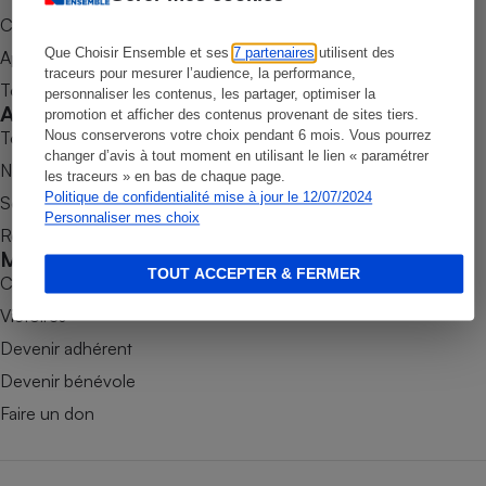
Commander une parution
Petit électroménager - U
Complément
Que Choisir Ensemble et ses
7 partenaires
utilisent des
Appli Quel Produit
alimentaire
traceurs pour mesurer l’audience, la performance,
Mutuelle
Tous nos tests de produits
personnaliser les contenus, les partager, optimiser la
Assurance emprunteur
Accompagner
promotion et afficher des contenus provenant de sites tiers.
Tous nos comparateurs
Nous conserverons votre choix pendant 6 mois. Vous pourrez
changer d’avis à tout moment en utilisant le lien « paramétrer
Nos services
les traceurs » en bas de chaque page.
Politique de confidentialité mise à jour le 12/07/2024
Soumettre un litige
Matelas
Champagne
Personnaliser mes choix
Rencontrer une association locale
bouteille
Banque en 
Mobiliser
TOUT ACCEPTER & FERMER
Téléviseur
Combats
Antimoustique
Victoires
Lave-linge
Devenir adhérent
Devenir bénévole
Faire un don
Radiateur électrique