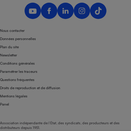
Téléphone mobile -
Smartphone
Plaque de cuisson à
induction
Nous contacter
Données personnelles
Climatiseur -
Plan du site
Ventilateur
Newsletter
Conditions générales
Antivirus
Paramétrer les traceurs
Climatiseur -
Questions fréquentes
Ventilateur
Droits de reproduction et de diffusion
Mentions légales
Panel
Association indépendante de l’État, des syndicats, des producteurs et des
distributeurs depuis 1951.