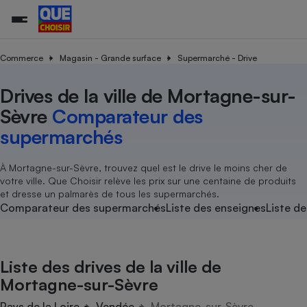
Commerce
Magasin - Grande surface
Supermarché - Drive
Drives de la ville de Mortagne-sur-
Additifs a
Comparate
Comparatif
Comparateu
Comparatif
Comparateu
Comparatif
Comparati
Substances
Toutes les actualités
Tous les services
Tous nos combats
L’association
Organismes de défense 
Train
supermarc
cosmétiqu
Sèvre
Comparateur des
Comparateu
Achat - Vente - Travaux
Démarche administrative
Enquêtes
Nos actions
Nos missions
Système judiciaire
Transport aérien
gratuit
supermarchés
Copropriété
Famille
Guides d'achat
Nos grandes victoires
Notre méthodologie
Location
Senior
Comparateu
Comparate
Comparati
Comparatif
Comparate
Comparatif
Comparatif
À Mortagne-sur-Sèvre, trouvez quel est le drive le moins cher de
Conseils
Les billets de la présidente
Notre financement
supermarc
électrique
votre ville. Que Choisir relève les prix sur une centaine de produits
Service marchand
Magasin - Grande surfac
Sport
Soumettre un litige
Brèves
Nos associations locales
Nos partenaires
et dresse un palmarès de tous les supermarchés.
Air
Marketing - Fidélisation
Vacances - Tourisme
Lettres types
Comparateur des supermarchés
Liste des enseignes
Liste de
Nous rejoindre
Nous rejoindre
Déchet
Méthode de vente - Abu
Rencontrer une association locale
Comparate
Comparatif
Comparatif
Comparatif
Comparatif
En savoir plus sur Que Choisir Ensemble
Eau
s
Agriculture
Achat - Vente - Location
Liste des drives de la ville de
Energie
Nutrition
Assurance auto
Mortagne-sur-Sèvre
-nous ?
Produit alimentaire
Carburant
Comparati
Comparati
Comparati
Comparate
Pays de la Loire
Vendée
Mortagne-sur-Sèvre