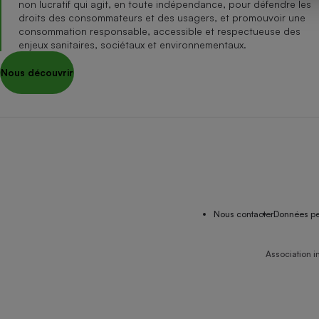
non lucratif qui agit, en toute indépendance, pour défendre les
Internet
droits des consommateurs et des usagers, et promouvoir une
consommation responsable, accessible et respectueuse des
Gros électroménager
Téléphonie
enjeux sanitaires, sociétaux et environnementaux.
Petit électroménager 
Nous découvrir
Complément
alimentaire
Mutuelle
Assurance emprunteu
Matelas
Champa
boutei
Banque 
Nous contacter
Données pe
Téléviseur
Antimoustique
Lave-linge
Association i