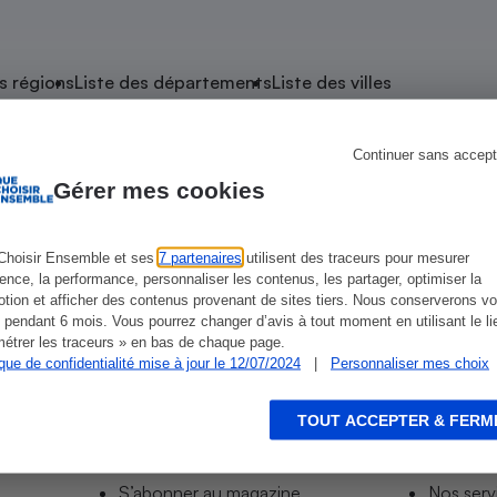
atif sèche-linge
atif smartphone
atif nettoyeur haute
ateur mutuelle
on
s régions
Liste des départements
Liste des villes
Réparation
Obsèques - Pompes
teur des devis d’opticiens
Continuer sans accept
 de Notre-Dame-de-Monts
funèbres
eur-congélateur
dio
 robot
Gérer mes cookies
nduction
son
ranulés
irante
e multifonction
électrique
Choisir Ensemble et ses
7 partenaires
utilisent des traceurs pour mesurer
-Monts
ience, la performance, personnaliser les contenus, les partager, optimiser la
Panneaux
r mobile
r portable
tion et afficher des contenus provenant de sites tiers. Nous conserverons vo
photovoltaïques
 pendant 6 mois. Vous pourrez changer d’avis à tout moment en utilisant le li
 Médicament
 balai
étrer les traceurs » en bas de chaque page.
ique de confidentialité mise à jour le 12/07/2024
|
Personnaliser mes choix
omplémentaire santé
 traîneau
ctile
Circuits courts et
alimentation locale
Puériculture - Produit
 automatique
pour bébé
TOUT ACCEPTER & FERM
Informer
Acco
Banque en ligne
seur
S’abonner au site
Tous no
vapeur
S’abonner au magazine
Nos serv