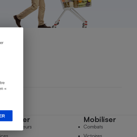
er
tre
en «
ER
mpagner
Mobiliser
s comparateurs
Combats
ices
Victoires