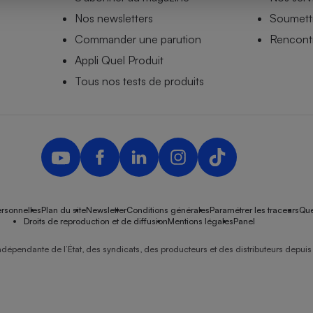
Nos newsletters
Soumettr
Commander une parution
Rencontr
Appli Quel Produit
- Ustensile
Foie gras
Tous nos tests de produits
Aide auditive
r
Assurance vie
Poêle à granulés
gne - Comment choisir une
lle de champagne
en ligne
rsonnelles
Plan du site
Newsletter
Conditions générales
Paramétrer les traceurs
Que
Ordinateur portable
Droits de reproduction et de diffusion
Mentions légales
Panel
Crème solaire
Lave-vaisselle
ndépendante de l’État, des syndicats, des producteurs et des distributeurs depuis 