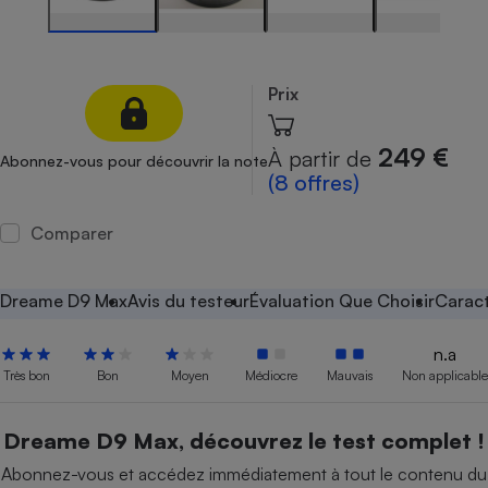
Petit électroménager - U
Complément
alimentaire
Mutuelle
Prix
Assurance emprunteur
249 €
À partir de
Abonnez-vous pour découvrir la note
(8 offres)
Matelas
Champagne
Comparer
bouteille
Banque en 
Téléviseur
Dreame D9 Max
Avis du testeur
Évaluation Que Choisir
Caract
Antimoustique
Lave-linge
n.a
Très bon
Bon
Moyen
Médiocre
Mauvais
Non applicable
Radiateur électrique
Dreame D9 Max, découvrez le test complet !
Abonnez-vous et accédez immédiatement à tout le contenu du