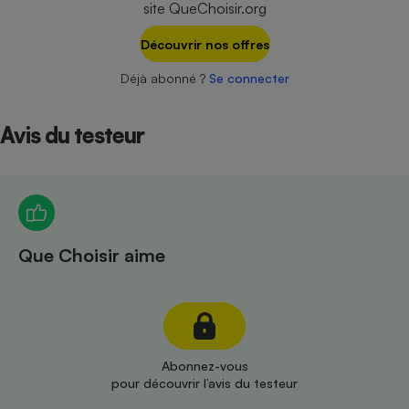
site QueChoisir.org
Téléphone mobile -
Smartphone
Plaque de cuisson à
Découvrir nos offres
induction
Déjà abonné ?
Se connecter
Avis du testeur
Climatiseur -
Ventilateur
Antivirus
Climatiseur -
Que Choisir aime
Ventilateur
Abonnez-vous
pour découvrir l’avis du testeur