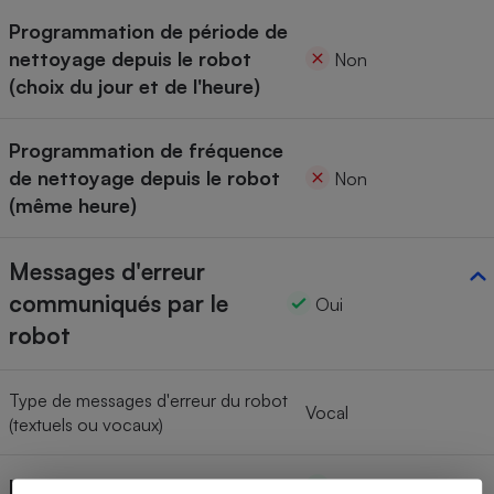
Programmation de période de
nettoyage depuis le robot
Non
(choix du jour et de l'heure)
Programmation de fréquence
de nettoyage depuis le robot
Non
(même heure)
Messages d'erreur
communiqués par le
Oui
robot
Type de messages d'erreur du robot
Vocal
(textuels ou vocaux)
Indicateur batterie faible
Oui