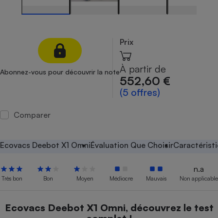
Petit électroménager - U
Complément
alimentaire
Mutuelle
Prix
Assurance emprunteur
À partir de
Abonnez-vous pour découvrir la note
552,60 €
(5 offres)
Matelas
Champagne
bouteille
Banque en 
Comparer
Téléviseur
Antimoustique
Lave-linge
Ecovacs Deebot X1 Omni
Évaluation Que Choisir
Caractérist
n.a
Très bon
Bon
Moyen
Médiocre
Mauvais
Non applicable
Radiateur électrique
Ecovacs Deebot X1 Omni, découvrez le test