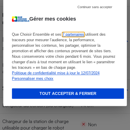
Continuer sans accepter
Indicateur de charge (sur le
Oui
Gérer mes cookies
robot)
Que Choisir Ensemble et ses
7 partenaires
utilisent des
Bouton marche-arrêt
traceurs pour mesurer l’audience, la performance,
Oui
personnaliser les contenus, les partager, optimiser la
sur le robot
promotion et afficher des contenus provenant de sites tiers.
Nous conserverons votre choix pendant 6 mois. Vous pourrez
changer d’avis à tout moment en utilisant le lien « paramétrer
Localisation du bouton marche-
les traceurs » en bas de chaque page.
Dans l'appareil
arrêt
Politique de confidentialité mise à jour le 12/07/2024
Personnaliser mes choix
Station de charge
Oui
TOUT ACCEPTER & FERMER
Longueur du cordon (ou chargeur)
74 cm
Chargeur de la station de charge
Non
utilisable pour charger le robot