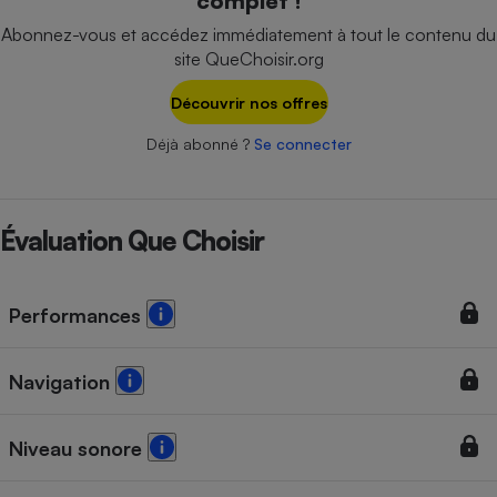
complet !
Téléphone mobile -
Smartphone
Abonnez-vous et accédez immédiatement à tout le contenu du
Plaque de cuisson à
site QueChoisir.org
induction
Découvrir nos offres
Déjà abonné ?
Se connecter
Climatiseur -
Ventilateur
Évaluation Que Choisir
Antivirus
Climatiseur -
Ventilateur
Performances
Navigation
Niveau sonore