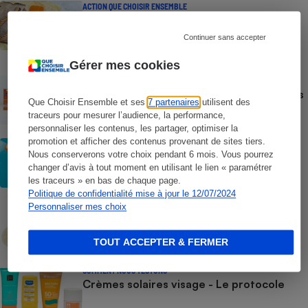
ACTION QUE CHOISIR ENSEMBLE
Test des crèmes solaires vendues sur
Temu, Shein et AliExpress - 9 sur 10
Continuer sans accepter
dangereuses pour la santé des
consommateurs
Gérer mes cookies
ACTUALITÉ
Crèmes solaires - Le bilan désastreux des
Que Choisir Ensemble et ses
7 partenaires
utilisent des
plateformes chinoises
traceurs pour mesurer l’audience, la performance,
personnaliser les contenus, les partager, optimiser la
promotion et afficher des contenus provenant de sites tiers.
CONSEILS
Nous conserverons votre choix pendant 6 mois. Vous pourrez
Crèmes solaires - Les logos à la loupe
changer d’avis à tout moment en utilisant le lien « paramétrer
les traceurs » en bas de chaque page.
Politique de confidentialité mise à jour le 12/07/2024
Personnaliser mes choix
COMMENT NOUS TESTONS
Crèmes solaires - Le protocole
TOUT ACCEPTER & FERMER
COMMENT NOUS TESTONS
Crèmes solaires visage - Le protocole