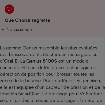
Téléphone mobile -
Smartphone
Plaque de cuisson à
induction
Que Choisir regrette
Niveau sonore
Climatiseur -
Ventilateur
La gamme Genius rassemble les plus évoluées
des brosses à dents électriques rechargeables
Antivirus
d’
Oral B
. La
Genius 8100S
est un modèle
Climatiseur -
Ventilateur
connecté. Elle est dotée d’une technologie de
détection de position pour brosser toutes les
zones de la bouche. Pour protéger les gencives,
elle est équipée d’un capteur de pression et de la
fonction SmartRing. Le brossage peut s’effectuer
selon l’un des 5 modes de brossages. Un étui de