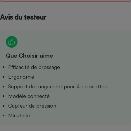
Petit électroménager - U
Complément
Avis du testeur
alimentaire
Mutuelle
Assurance emprunteur
Que Choisir aime
Matelas
Champagne
bouteille
Efficacité de brossage
Banque en 
Téléviseur
Ergonomie
Antimoustique
Lave-linge
Support de rangement pour 4 brossettes
Modèle connecté
Capteur de pression
Minuterie
Radiateur électrique