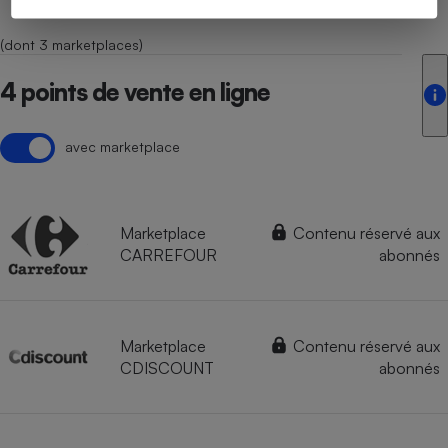
(dont 3 marketplaces)
4 points de vente en ligne
avec marketplace
Marketplace
Contenu réservé aux
CARREFOUR
abonnés
Marketplace
Contenu réservé aux
CDISCOUNT
abonnés