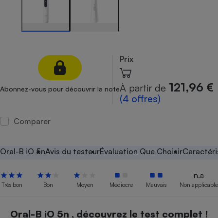
Petit électroménager - U
Complément
alimentaire
Mutuelle
Assurance emprunteur
Prix
121,96 €
À partir de
Abonnez-vous pour découvrir la note
Matelas
(4 offres)
Champagne
bouteille
Banque en 
Comparer
Téléviseur
Antimoustique
Lave-linge
Oral-B iO 5n
Avis du testeur
Évaluation Que Choisir
Caractéri
n.a
Très bon
Bon
Moyen
Médiocre
Mauvais
Non applicable
Radiateur électrique
Oral-B iO 5n , découvrez le test complet !