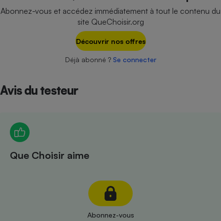
Téléphone mobile -
Abonnez-vous et accédez immédiatement à tout le contenu du
Smartphone
site QueChoisir.org
Plaque de cuisson à
induction
Découvrir nos offres
Déjà abonné ?
Se connecter
Climatiseur -
Ventilateur
Avis du testeur
Antivirus
Climatiseur -
Ventilateur
Que Choisir aime
Abonnez-vous