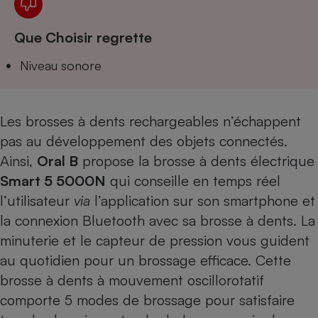
Téléphone mobile -
Smartphone
Plaque de cuisson à
Que Choisir regrette
induction
Niveau sonore
Climatiseur -
Ventilateur
Les brosses à dents rechargeables n’échappent
pas au développement des objets connectés.
Ainsi,
Oral B
propose la brosse à dents électrique
Antivirus
Smart 5 5000N
qui conseille en temps réel
Climatiseur -
Ventilateur
l’utilisateur
via
l’application sur son smartphone et
la connexion Bluetooth avec sa brosse à dents. La
minuterie et le capteur de pression vous guident
au quotidien pour un brossage efficace. Cette
brosse à dents à mouvement oscillorotatif
comporte 5 modes de brossage pour satisfaire