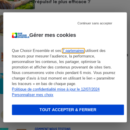
répulsif le plus efficace ?
ACTION QUE CHOISIR ENSEMBLE
Test des crèmes solaires vendues sur
Continuer sans accepter
Temu, Shein et AliExpress - 9 sur 10
dangereuses pour la santé des
Gérer mes cookies
consommateurs
ACTUALITÉ
Que Choisir Ensemble et ses
7 partenaires
utilisent des
Crèmes solaires - Le bilan désastreux des
traceurs pour mesurer l’audience, la performance,
plateformes chinoises
personnaliser les contenus, les partager, optimiser la
promotion et afficher des contenus provenant de sites tiers.
Nous conserverons votre choix pendant 6 mois. Vous pourrez
CONSEILS
changer d’avis à tout moment en utilisant le lien « paramétrer
Crèmes solaires - Les logos à la loupe
les traceurs » en bas de chaque page.
Politique de confidentialité mise à jour le 12/07/2024
Personnaliser mes choix
COMMENT NOUS TESTONS
Crèmes solaires - Le protocole
TOUT ACCEPTER & FERMER
COMMENT NOUS TESTONS