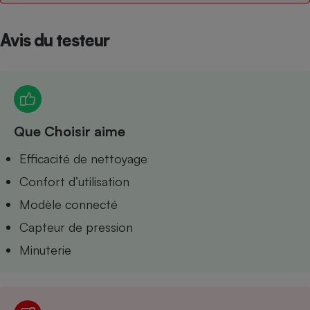
Petit électroménager - U
Complément
Avis du testeur
alimentaire
Mutuelle
Assurance emprunteur
Que Choisir aime
Matelas
Champagne
bouteille
Efficacité de nettoyage
Banque en 
Téléviseur
Confort d’utilisation
Antimoustique
Lave-linge
Modèle connecté
Capteur de pression
Minuterie
Radiateur électrique