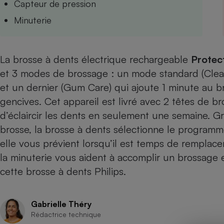
Capteur de pression
Internet
Minuterie
Gros électroménager
Téléphonie
Petit électroménager 
Complément
La brosse à dents électrique rechargeable
Protec
alimentaire
Mutuelle
et 3 modes de brossage : un mode standard (Clean)
Assurance emprunteu
et un dernier (Gum Care) qui ajoute 1 minute au
gencives. Cet appareil est livré avec 2 têtes de 
d’éclaircir les dents en seulement une semaine. Gr
Matelas
brosse, la brosse à dents sélectionne le programme
Champa
boutei
elle vous prévient lorsqu’il est temps de remplace
Banque 
la minuterie vous aident à accomplir un brossage
Téléviseur
cette brosse à dents Philips.
Antimoustique
Lave-linge
Gabrielle Théry
Rédactrice technique