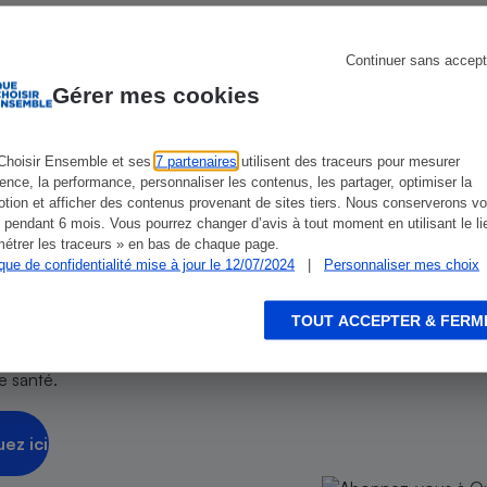
Électricité - Gaz
ien que non-exhaustive. À l’exception des autorisations
Continuer sans accept
Appareil photo
de
La Note Que Choisir
, il n’existe aucune relation
Gérer mes cookies
numérique
encés.
Four encastrable
Choisir Ensemble et ses
7 partenaires
utilisent des traceurs pour mesurer
ience, la performance, personnaliser les contenus, les partager, optimiser la
tion et afficher des contenus provenant de sites tiers. Nous conserverons vo
 pendant 6 mois. Vous pourrez changer d’avis à tout moment en utilisant le li
Lessive
étrer les traceurs » en bas de chaque page.
-vous !
ique de confidentialité mise à jour le 12/07/2024
|
Personnaliser mes choix
ir Santé
TOUT ACCEPTER & FERM
Aspirateur
endance et l'objectivité de Que Choisir
e santé.
uez ici