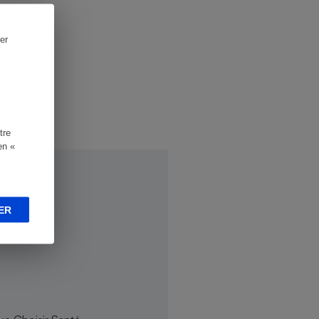
er
tre
en «
ER