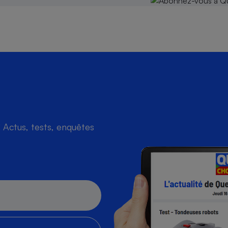
s
Réfrigérateur
Actus, tests, enquêtes