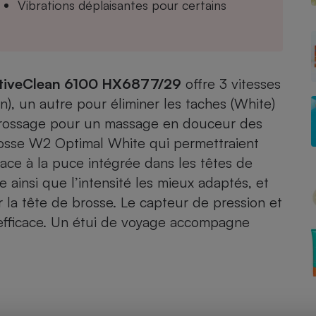
Vibrations déplaisantes pour certains
- Ustensile
Foie gras
tiveClean 6100 HX6877/29
offre 3 vitesses
Aide auditive
, un autre pour éliminer les taches (White)
r
Assurance vie
 brossage pour un massage en douceur des
brosse W2 Optimal White qui permettraient
ace à la puce intégrée dans les têtes de
Poêle à granulés
 ainsi que l’intensité les mieux adaptés, et
gne - Comment choisir une
lle de champagne
r la tête de brosse. Le capteur de pression et
en ligne
 efficace. Un étui de voyage accompagne
Ordinateur portable
Crème solaire
Lave-vaisselle