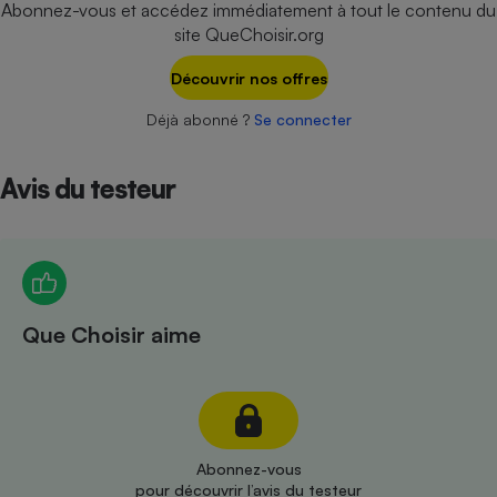
Abonnez-vous et accédez immédiatement à tout le contenu du
Téléphone mobile -
Smartphone
site QueChoisir.org
Plaque de cuisson à
induction
Découvrir nos offres
Déjà abonné ?
Se connecter
Climatiseur -
Ventilateur
Avis du testeur
Antivirus
Climatiseur -
Ventilateur
Que Choisir aime
Abonnez-vous
pour découvrir l’avis du testeur