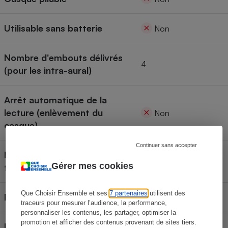
Utilisable sans batterie
Non
Nombre d'embouts délivrés
4
(pour les intra-aural)
Arrêt automatique de la
lecture (enlèvement du
Non
casque)
Continuer sans accepter
Microphone (appels
Oui
Gérer mes cookies
téléphoniques)
Que Choisir Ensemble et ses
7 partenaires
utilisent des
Protection IPX
IPX4
traceurs pour mesurer l’audience, la performance,
personnaliser les contenus, les partager, optimiser la
promotion et afficher des contenus provenant de sites tiers.
Localisation GPS via App
Non