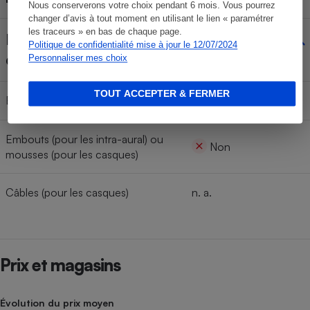
Nous conserverons votre choix pendant 6 mois. Vous pourrez
changer d’avis à tout moment en utilisant le lien « paramétrer
les traceurs » en bas de chaque page.
Disponibilité des pièces
Politique de confidentialité mise à jour le 12/07/2024
détachées
Personnaliser mes choix
TOUT ACCEPTER & FERMER
Batterie
Non
Embouts (pour les intra-aural) ou
Non
mousses (pour les casques)
Câbles (pour les casques)
n. a.
Prix et magasins
Évolution du prix moyen