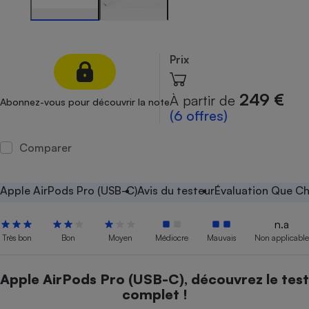
Petit électroménager - U
Complément
alimentaire
Mutuelle
Prix
Assurance emprunteur
249 €
À partir de
Abonnez-vous pour découvrir la note
(6 offres)
Matelas
Champagne
Comparer
bouteille
Banque en 
Téléviseur
Apple AirPods Pro (USB-C)
Avis du testeur
Évaluation Que Ch
Antimoustique
Lave-linge
n.a
Très bon
Bon
Moyen
Médiocre
Mauvais
Non applicable
Radiateur électrique
Apple AirPods Pro (USB-C), découvrez le test
complet !