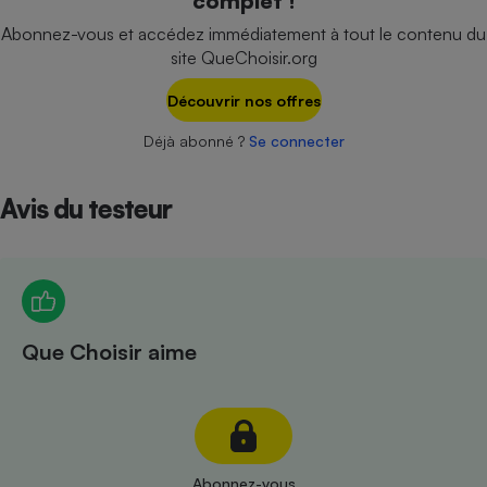
complet !
Téléphone mobile -
Smartphone
Abonnez-vous et accédez immédiatement à tout le contenu du
Plaque de cuisson à
site QueChoisir.org
induction
Découvrir nos offres
Déjà abonné ?
Se connecter
Climatiseur -
Ventilateur
Avis du testeur
Antivirus
Climatiseur -
Ventilateur
Que Choisir aime
Abonnez-vous