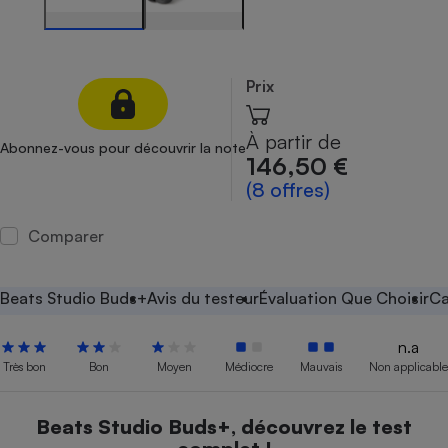
Petit électroménager - U
Complément
alimentaire
Mutuelle
Prix
Assurance emprunteur
À partir de
Abonnez-vous pour découvrir la note
146,50 €
(8 offres)
Matelas
Champagne
bouteille
Banque en 
Comparer
Téléviseur
Antimoustique
Lave-linge
Beats Studio Buds+
Avis du testeur
Évaluation Que Choisir
Ca
n.a
Très bon
Bon
Moyen
Médiocre
Mauvais
Non applicable
Radiateur électrique
Beats Studio Buds+, découvrez le test