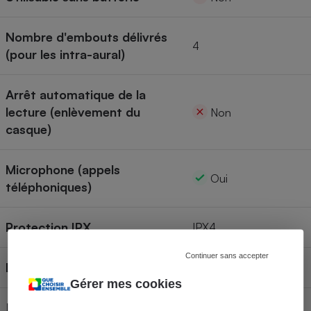
Nombre d'embouts délivrés
4
(pour les intra-aural)
Arrêt automatique de la
lecture (enlèvement du
Non
casque)
Microphone (appels
Oui
téléphoniques)
Protection IPX
IPX4
Continuer sans accepter
Localisation GPS via App
Oui
Gérer mes cookies
Disponibilité des pièces