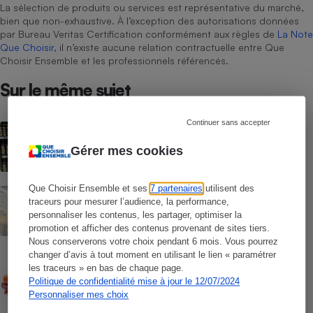
La sélection de produits ou services est représentative du marché,
bien que non-exhaustive. À l’exception des autorisations données
par Bureau Veritas Certification conformément aux règles de
La Note
Que Choisir
, il n’existe aucune relation contractuelle entre Que
Choisir Ensemble et les professionnels référencés.
Sur le même sujet
Continuer sans accepter
ACTUALITÉ
Huiles d’olive : chères malgré de
Gérer mes cookies
meilleures récoltes
Que Choisir Ensemble et ses
7 partenaires
utilisent des
ACTUALITÉ
traceurs pour mesurer l’audience, la performance,
Rappel Lidl : des œufs contaminés par la
personnaliser les contenus, les partager, optimiser la
salmonelle
promotion et afficher des contenus provenant de sites tiers.
Nous conserverons votre choix pendant 6 mois. Vous pourrez
changer d’avis à tout moment en utilisant le lien « paramétrer
CONSEILS
Pesticides - Bien choisir ses fruits et
les traceurs » en bas de chaque page.
légumes d’été
Politique de confidentialité mise à jour le 12/07/2024
Personnaliser mes choix