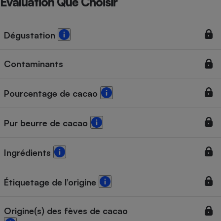
Évaluation Que Choisir
Téléphone mobile -
Smartphone
Plaque de cuisson à
induction
Dégustation
Contaminants
Climatiseur -
Ventilateur
Pourcentage de cacao
Antivirus
Pur beurre de cacao
Climatiseur -
Ventilateur
Ingrédients
Étiquetage de l’origine
Origine(s) des fèves de cacao