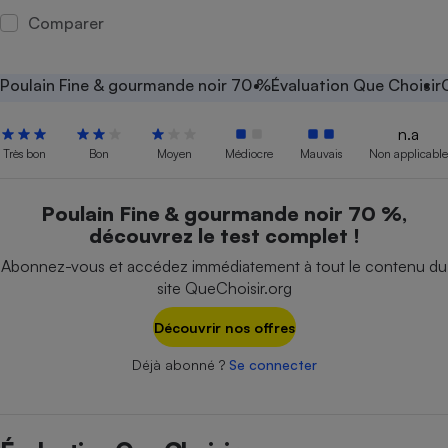
Comparer
Petit électroménager - U
Complément
alimentaire
Mutuelle
Poulain Fine & gourmande noir 70 %
Évaluation Que Choisir
Assurance emprunteur
n.a
Très bon
Bon
Moyen
Médiocre
Mauvais
Non applicable
Matelas
Champagne
Poulain Fine & gourmande noir 70 %,
bouteille
Banque en 
découvrez le test complet !
Téléviseur
Abonnez-vous et accédez immédiatement à tout le contenu du
Antimoustique
site QueChoisir.org
Lave-linge
Découvrir nos offres
Déjà abonné ?
Se connecter
Radiateur électrique