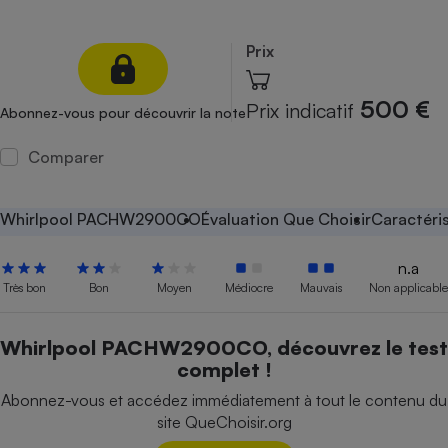
Petit électroménager - U
Complément
Prix
alimentaire
Mutuelle
Assurance emprunteur
500 €
Prix indicatif
Abonnez-vous pour découvrir la note
Comparer
Matelas
Champagne
bouteille
Whirlpool PACHW2900CO
Évaluation Que Choisir
Caractéri
Banque en 
Téléviseur
n.a
Antimoustique
Très bon
Bon
Moyen
Médiocre
Mauvais
Non applicable
Lave-linge
Whirlpool PACHW2900CO, découvrez le test
complet !
Radiateur électrique
Abonnez-vous et accédez immédiatement à tout le contenu du
site QueChoisir.org