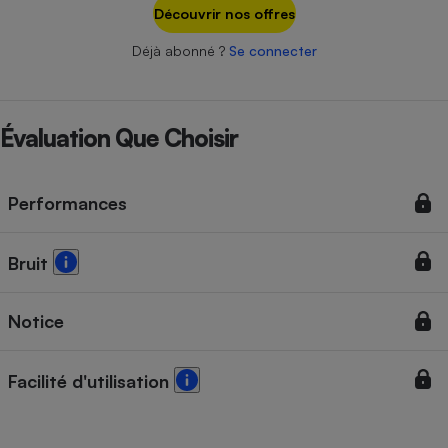
Téléphone mobile -
Découvrir nos offres
Smartphone
Plaque de cuisson à
Déjà abonné ?
Se connecter
induction
Évaluation Que Choisir
Climatiseur -
Ventilateur
Performances
Antivirus
Bruit
Climatiseur -
Ventilateur
Notice
Facilité d'utilisation