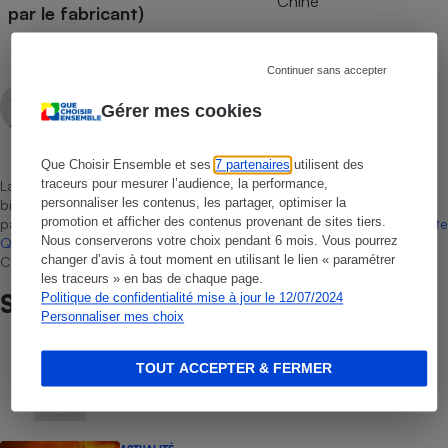
Chine
par le fabricant)
Continuer sans accepter
Aissam Haddad
Gérer mes cookies
Rédacteur technique
Que Choisir Ensemble et ses
7 partenaires
utilisent des
traceurs pour mesurer l’audience, la performance,
La sélection de produits ou services est représentative du marché,
personnaliser les contenus, les partager, optimiser la
bien que non-exhaustive. À l’exception des autorisations données
promotion et afficher des contenus provenant de sites tiers.
par Bureau Veritas Certification conformément aux règles de
La Note
Nous conserverons votre choix pendant 6 mois. Vous pourrez
Que Choisir
, il n’existe aucune relation contractuelle entre Que
changer d’avis à tout moment en utilisant le lien « paramétrer
Choisir Ensemble et les professionnels référencés.
les traceurs » en bas de chaque page.
Sur le même sujet
Politique de confidentialité mise à jour le 12/07/2024
Personnaliser mes choix
COMMENT NOUS TESTONS
TOUT ACCEPTER & FERMER
Sèche-linge - Le protocole