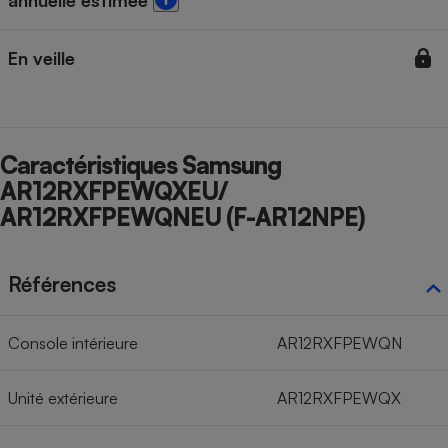
annuelle estimée
Cafetière à expressos
En veille
Caractéristiques Samsung
AR12RXFPEWQXEU/
AR12RXFPEWQNEU (F-AR12NPE)
Robot ménager
Références
Console intérieure
AR12RXFPEWQN
Unité extérieure
AR12RXFPEWQX