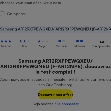
Abonnez-vous pour découvrir la note
Petit électroménager - U
Complément
Comparer
alimentaire
Mutuelle
Assurance emprunteur
Samsung AR12RXFPEWQXEU/ AR12RXFPEWQNEU (F-AR12NP
n.a
Très bon
Bon
Moyen
Médiocre
Mauvais
Non applicable
Matelas
Champagne
bouteille
Banque en 
Samsung AR12RXFPEWQXEU/
Téléviseur
AR12RXFPEWQNEU (F-AR12NPE), découvrez
Antimoustique
le test complet !
Lave-linge
Abonnez-vous et accédez immédiatement à tout le contenu du
site QueChoisir.org
Découvrir nos offres
Radiateur électrique
Déjà abonné ?
Se connecter