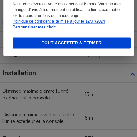
Nous conserverons votre choix pendant 6 mois. Vous pourrez
Poids
7,6 kg
changer d’avis à tout moment en utilisant le lien « paramétrer
les traceurs » en bas de chaque page.
Politique de confidentialité mise à jour le 12/07/2024
Unité extérieure
Personnaliser mes choix
Dimensions montée (l x p x h)
74 x 29 x 48 cm
TOUT ACCEPTER & FERMER
Poids
22,8 kg
Installation
Distance maximale entre l'unité
15 m
extérieur et la console
Distance maximale verticale entre
8 m
l'unité extérieur et la console