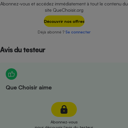
Téléphone mobile -
Abonnez-vous et accédez immédiatement à tout le contenu du
Smartphone
site QueChoisir.org
Plaque de cuisson à
induction
Découvrir nos offres
Déjà abonné ?
Se connecter
Climatiseur -
Ventilateur
Avis du testeur
Antivirus
Climatiseur -
Ventilateur
Que Choisir aime
Abonnez-vous
pour découvrir l’avis du testeur