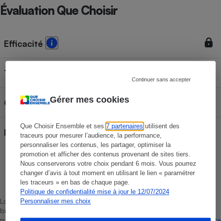
Évaluation Que Choisir
Efficacité
Test d’usage
Continuer sans accepter
Gérer mes cookies
Composition
Que Choisir Ensemble et ses
7 partenaires
utilisent des
Étiquetage
traceurs pour mesurer l’audience, la performance,
personnaliser les contenus, les partager, optimiser la
promotion et afficher des contenus provenant de sites tiers.
Nous conserverons votre choix pendant 6 mois. Vous pourrez
Gaëlle Landry
changer d’avis à tout moment en utilisant le lien « paramétrer
Rédactrice technique
les traceurs » en bas de chaque page.
Politique de confidentialité mise à jour le 12/07/2024
La sélection de produits ou services est représentative du marché,
Personnaliser mes choix
bien que non-exhaustive. À l’exception des autorisations données
par Bureau Veritas Certification conformément aux règles de
La Note