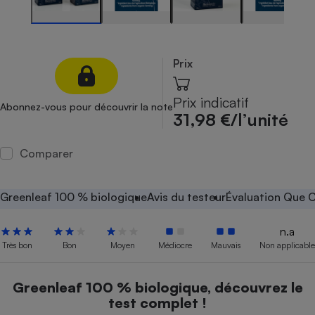
Petit électroménager - U
Complément
alimentaire
Mutuelle
Prix
Assurance emprunteur
Prix indicatif
Abonnez-vous pour découvrir la note
31,98 €/l’unité
Matelas
Champagne
bouteille
Comparer
Banque en 
Téléviseur
Greenleaf 100 % biologique
Avis du testeur
Évaluation Que C
Antimoustique
Lave-linge
n.a
Très bon
Bon
Moyen
Médiocre
Mauvais
Non applicable
Radiateur électrique
Greenleaf 100 % biologique, découvrez le
test complet !