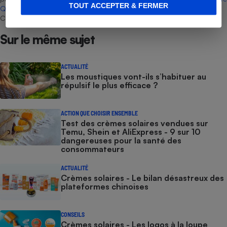
TOUT ACCEPTER & FERMER
Que Choisir
, il n’existe aucune relation contractuelle entre Que
Choisir Ensemble et les professionnels référencés.
Sur le même sujet
ACTUALITÉ
Les moustiques vont-ils s’habituer au
répulsif le plus efficace ?
ACTION QUE CHOISIR ENSEMBLE
Test des crèmes solaires vendues sur
Temu, Shein et AliExpress - 9 sur 10
dangereuses pour la santé des
consommateurs
ACTUALITÉ
Crèmes solaires - Le bilan désastreux des
plateformes chinoises
CONSEILS
Crèmes solaires - Les logos à la loupe