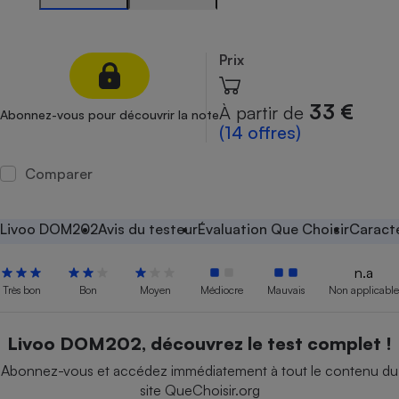
Petit électroménager - U
Complément
alimentaire
Prix
Mutuelle
Assurance emprunteur
33 €
À partir de
Abonnez-vous pour découvrir la note
(14 offres)
Matelas
Comparer
Champagne
bouteille
Banque en 
Livoo DOM202
Avis du testeur
Évaluation Que Choisir
Caracté
Téléviseur
Antimoustique
Lave-linge
n.a
Très bon
Bon
Moyen
Médiocre
Mauvais
Non applicable
Livoo DOM202, découvrez le test complet !
Radiateur électrique
Abonnez-vous et accédez immédiatement à tout le contenu du
site QueChoisir.org