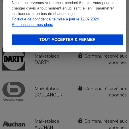
Nous conserverons votre choix pendant 6 mois. Vous pourrez
changer d’avis à tout moment en utilisant le lien « paramétrer
les traceurs » en bas de chaque page.
Politique de confidentialité mise à jour le 12/07/2024
Contenu réservé aux
Personnaliser mes choix
CDISCOUNT
abonnés
TOUT ACCEPTER & FERMER
Marketplace
Contenu réservé aux
DARTY
abonnés
Marketplace
Contenu réservé aux
BOULANGER
abonnés
Marketplace
Contenu réservé aux
AUCHAN
abonnés