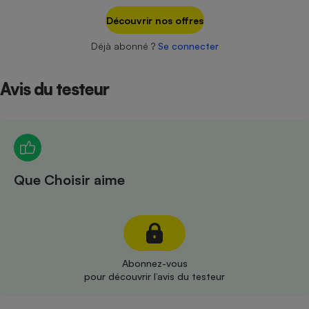
Téléphone mobile -
Smartphone
Découvrir nos offres
Plaque de cuisson à
induction
Déjà abonné ?
Se connecter
Avis du testeur
Climatiseur -
Ventilateur
Antivirus
Que Choisir aime
Climatiseur -
Ventilateur
Abonnez-vous
pour découvrir l’avis du testeur