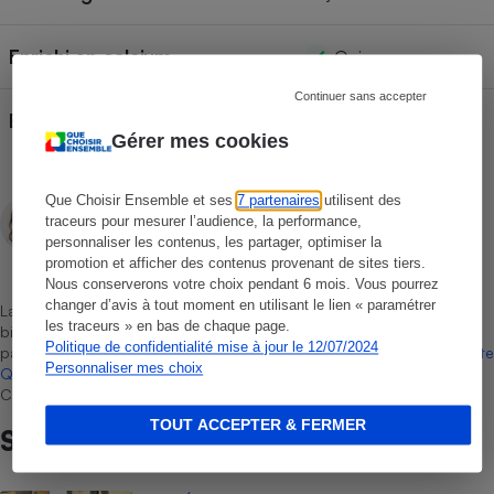
Enrichi en calcium
Oui
Continuer sans accepter
Bio
Non
Gérer mes cookies
Que Choisir Ensemble et ses
7 partenaires
utilisent des
Domitille Vey
traceurs pour mesurer l’audience, la performance,
Rédactrice technique
personnaliser les contenus, les partager, optimiser la
promotion et afficher des contenus provenant de sites tiers.
Nous conserverons votre choix pendant 6 mois. Vous pourrez
changer d’avis à tout moment en utilisant le lien « paramétrer
La sélection de produits ou services est représentative du marché,
les traceurs » en bas de chaque page.
bien que non-exhaustive. À l’exception des autorisations données
Politique de confidentialité mise à jour le 12/07/2024
par Bureau Veritas Certification conformément aux règles de
La Note
Personnaliser mes choix
Que Choisir
, il n’existe aucune relation contractuelle entre Que
Choisir Ensemble et les professionnels référencés.
TOUT ACCEPTER & FERMER
Sur le même sujet