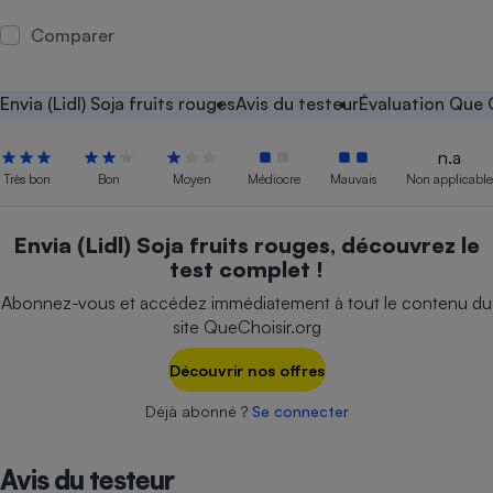
Petit électroménager - U
Comparer
Complément
alimentaire
Mutuelle
Assurance emprunteur
Envia (Lidl) Soja fruits rouges
Avis du testeur
Évaluation Que 
n.a
Très bon
Bon
Moyen
Médiocre
Mauvais
Non applicable
Matelas
Champagne
bouteille
Envia (Lidl) Soja fruits rouges, découvrez le
Banque en 
test complet !
Téléviseur
Abonnez-vous et accédez immédiatement à tout le contenu du
Antimoustique
Lave-linge
site QueChoisir.org
Découvrir nos offres
Déjà abonné ?
Se connecter
Radiateur électrique
Avis du testeur