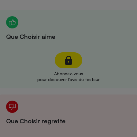
Téléphone mobile -
Smartphone
Plaque de cuisson à
induction
Que Choisir aime
Climatiseur -
Ventilateur
Antivirus
Abonnez-vous
pour découvrir l’avis du testeur
Climatiseur -
Ventilateur
Que Choisir regrette